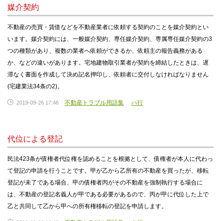
媒介契約
不動産の売買・賃借などを不動産業者に依頼する契約のことを媒介契約とい
います。媒介契約には、一般媒介契約、専任媒介契約、専属専任媒介契約の3
つの種類があり、複数の業者へ依頼ができるか、依頼主の報告義務がある
か、などの違いがあります。宅地建物取引業者が契約を締結したときは、遅
滞なく書面を作成して決め記名押印し、依頼者に交付しなければなりません
(宅建業法34条の2)。
不動産トラブル用語集
ハ行
2019-09-26 17:46
代位による登記
民法423条が債権者代位権を認めることを根拠として、債権者が本人に代わっ
て登記の申請を行うことです。甲が乙から乙所有の不動産を買ったが、移転
登記が未了である場合、甲の債権者丙がその不動産を強制執行する場合に
は、不動産の登記名義人が甲である必要があるので、丙が甲に代位した上で
乙と共同して乙から甲への所有権移転の登記を申請します。