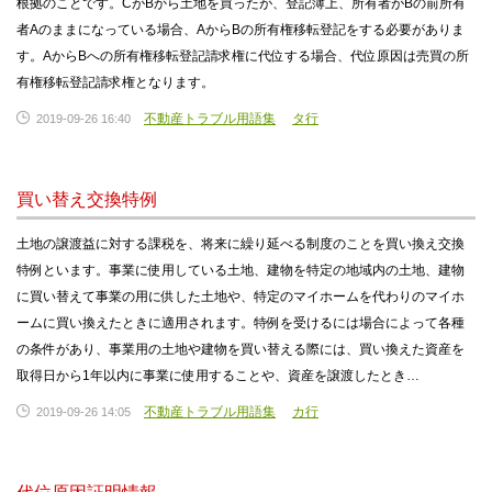
根拠のことです。CがBから土地を買ったが、登記簿上、所有者がBの前所有
者Aのままになっている場合、AからBの所有権移転登記をする必要がありま
す。AからBへの所有権移転登記請求権に代位する場合、代位原因は売買の所
有権移転登記請求権となります。
不動産トラブル用語集
タ行
2019-09-26 16:40
買い替え交換特例
土地の譲渡益に対する課税を、将来に繰り延べる制度のことを買い換え交換
特例といます。事業に使用している土地、建物を特定の地域内の土地、建物
に買い替えて事業の用に供した土地や、特定のマイホームを代わりのマイホ
ームに買い換えたときに適用されます。特例を受けるには場合によって各種
の条件があり、事業用の土地や建物を買い替える際には、買い換えた資産を
取得日から1年以内に事業に使用することや、資産を譲渡したとき…
不動産トラブル用語集
カ行
2019-09-26 14:05