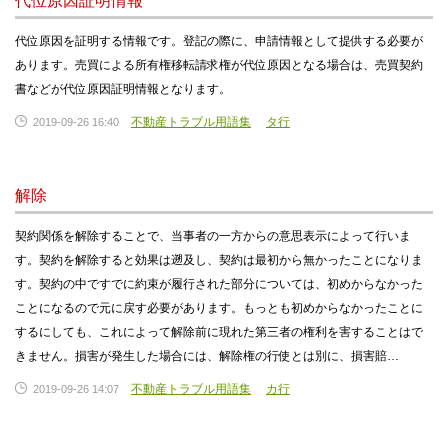
代位原因証明情報
代位原因を証明する情報です。登記の際に、申請情報として提供する必要が
あります。売買による所有権移転請求権が代位原因となる場合は、売買契約
書などが代位原因証明情報となります。
不動産トラブル用語集
タ行
2019-09-26 16:40
解除
契約関係を解除することで、当事者の一方からの意思表示によって行いま
す。契約を解除すると効果は遡及し、契約は最初から無かったことになりま
す。契約の中ですでに約束が履行された部分については、初めからなかった
ことになるので元に戻す必要があります。もっとも初めからなかったことに
するにしても、これによって解除前に現れた第三者の権利を害することはで
きません。損害が発生した場合には、解除権の行使とは別に、損害賠…
不動産トラブル用語集
カ行
2019-09-26 14:07