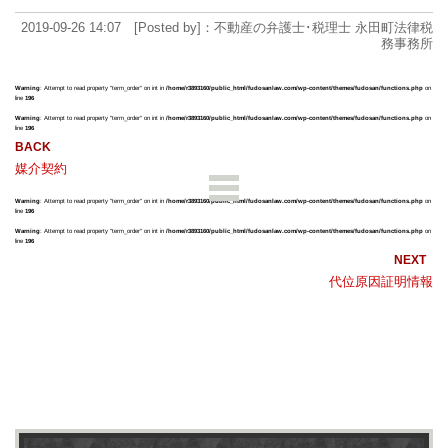
2019-09-26 14:07 [Posted by]：不動産の弁護士･税理士 永田町法律税
務事務所
Warning
: Attempt to read property "term_order" on int in
/home/r3893160/public_html/fudosanlaw.com/wp-content/themes/fudosan/functions.php
on
line
196
Warning
: Attempt to read property "term_order" on int in
/home/r3893160/public_html/fudosanlaw.com/wp-content/themes/fudosan/functions.php
on
line
196
媒介契約
Warning
: Attempt to read property "term_order" on int in
/home/r3893160/public_html/fudosanlaw.com/wp-content/themes/fudosan/functions.php
on
line
196
Warning
: Attempt to read property "term_order" on int in
/home/r3893160/public_html/fudosanlaw.com/wp-content/themes/fudosan/functions.php
on
line
196
代位原因証明情報