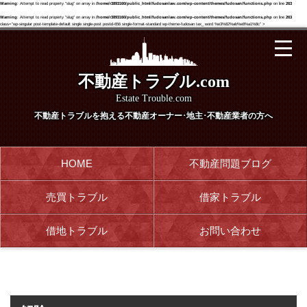
Warning
: Attempt to read property "slug" on array in
/home/r3893160/public_html/fudosanlaw.com/wp-content/themes/fudosan/functions.php
on line
263
Warning
: Attempt to read property "slug" on array in
/home/r3893160/public_html/fudosanlaw.com/wp-content/themes/fudosan/functions.php
on line
263
class="wp-singular post-template-default single single-post postid-656 single-format-standard wp-theme-fudosan tax_ word %e3%82%ab%e8%a1%8c" >
不動産トラブル.com
Estate Trouble.com
不動産トラブルを抱える
不動産オーナー･地主･不動産業者の方へ
HOME
不動産問題ブログ
売買トラブル
借家トラブル
借地トラブル
お問い合わせ