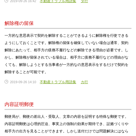
不動産トラブル用語集
タ行
2019-09-26 16:42
解除権の留保
一方的な意思表示で契約を解除することができるように解除権を行使できる
ようにしておくことです。解除権の留保を確保していない場合は通常、契約
解除にあたって、相手方の債務不履行などの解除できる理由が必要です。し
かし、解除権が留保されている場合は、相手方に債務不履行などの理由がな
くても、解除しようとする当事者が一方的なの意思表示をするだけで契約を
解除することが可能です。
不動産トラブル用語集
カ行
2019-09-26 14:10
内容証明郵便
郵便局が、郵便の差出人・受取人、文章の内容を証明する特殊な郵便です。
内容証明郵便は心理的圧迫、事実上の強制の効果が期待でき、証拠づくりや
相手方の出方を見ることができます。しかし送付だけでは問題解決にはなら