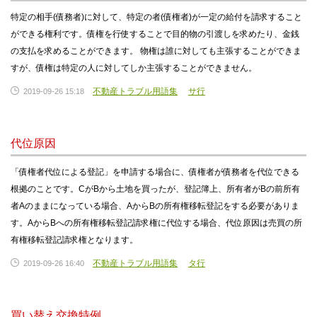
特定の相手(債務者)に対して、特定の者(債権者)が一定の給付を請求すること
ができる権利です。債権を行使することで目的物の引渡しを求めたり、金銭
の支払を求めることができます。 物権は誰に対しても主張することができま
すが、債権は特定の人に対してしか主張することができません。
不動産トラブル用語集
サ行
2019-09-26 15:18
代位原因
「債権者代位による登記」を申請する場合に、債権者が債務者を代位できる
根拠のことです。CがBから土地を買ったが、登記簿上、所有者がBの前所有
者Aのままになっている場合、AからBの所有権移転登記をする必要がありま
す。AからBへの所有権移転登記請求権に代位する場合、代位原因は売買の所
有権移転登記請求権となります。
不動産トラブル用語集
タ行
2019-09-26 16:40
買い替え交換特例