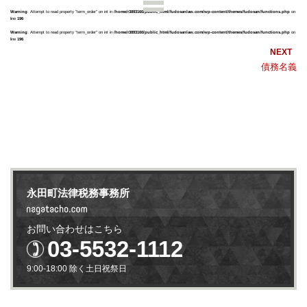
Warning
: Attempt to read property "term_order" on int in
/home/r3893160/public_html/fudosanlaw.com/wp-content/themes/fudosan/functions.php
on
line
196
Warning
: Attempt to read property "term_order" on int in
/home/r3893160/public_html/fudosanlaw.com/wp-content/themes/fudosan/functions.php
on
line
196
債務名義
永田町法律税務事務所
お問い合わせはこちら
03-5532-1112
9:00-18:00 除く土日祝祭日