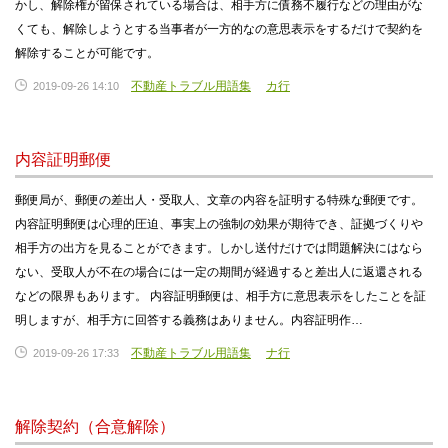
かし、解除権が留保されている場合は、相手方に債務不履行などの理由がな
くても、解除しようとする当事者が一方的なの意思表示をするだけで契約を
解除することが可能です。
不動産トラブル用語集
カ行
2019-09-26 14:10
内容証明郵便
郵便局が、郵便の差出人・受取人、文章の内容を証明する特殊な郵便です。
内容証明郵便は心理的圧迫、事実上の強制の効果が期待でき、証拠づくりや
相手方の出方を見ることができます。しかし送付だけでは問題解決にはなら
ない、受取人が不在の場合には一定の期間が経過すると差出人に返還される
などの限界もあります。 内容証明郵便は、相手方に意思表示をしたことを証
明しますが、相手方に回答する義務はありません。内容証明作…
不動産トラブル用語集
ナ行
2019-09-26 17:33
解除契約（合意解除）