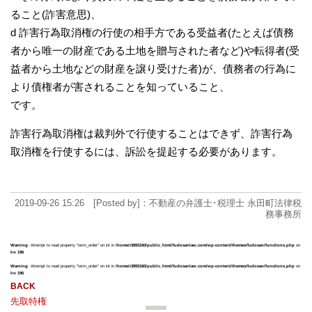
ること(詐害意思)、
d 詐害行為取消権の行使の相手方である受益者(たとえば債務
者から唯一の財産である土地を贈与された者など)や転得者(受
益者から土地などの財産を譲り受けた者)が、債務者の行為に
より債権者が害されることを知っていること、
です。
詐害行為取消権は裁判外で行使することはできず、詐害行為
取消権を行使するには、訴訟を提起する必要があります。
2019-09-26 15:26 [Posted by]：不動産の弁護士･税理士 永田町法律税
務事務所
Warning
: Attempt to read property "term_order" on int in
/home/r3893160/public_html/fudosanlaw.com/wp-content/themes/fudosan/functions.php
on
line
196
Warning
: Attempt to read property "term_order" on int in
/home/r3893160/public_html/fudosanlaw.com/wp-content/themes/fudosan/functions.php
on
line
196
先取特権