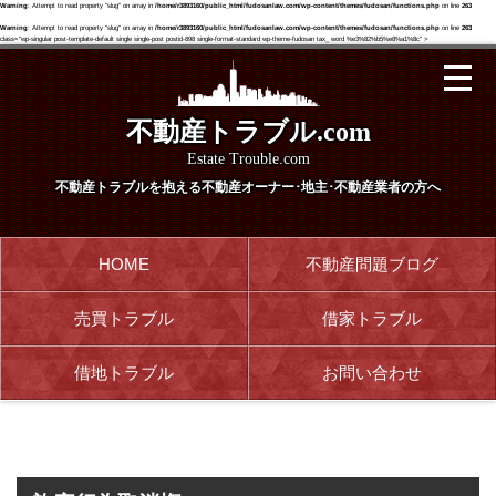
Warning
: Attempt to read property "slug" on array in
/home/r3893160/public_html/fudosanlaw.com/wp-content/themes/fudosan/functions.php
on line
263
Warning
: Attempt to read property "slug" on array in
/home/r3893160/public_html/fudosanlaw.com/wp-content/themes/fudosan/functions.php
on line
263
class="wp-singular post-template-default single single-post postid-898 single-format-standard wp-theme-fudosan tax_ word %e3%82%b5%e8%a1%8c" >
不動産トラブル.com
Estate Trouble.com
不動産トラブルを抱える
不動産オーナー･地主･不動産業者の方へ
HOME
不動産問題ブログ
売買トラブル
借家トラブル
借地トラブル
お問い合わせ