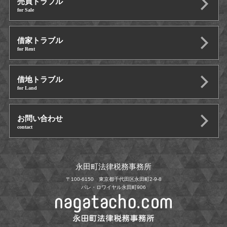
売買トラブル
for Sale
借家トラブル
for Rent
借地トラブル
for Land
お問い合わせ
contact
永田町法律税務事務所
〒100-6150 東京都千代田区永田町2-9-8
パレ・ロワイヤル永田町906