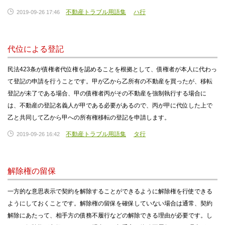
不動産トラブル用語集
ハ行
2019-09-26 17:46
代位による登記
民法423条が債権者代位権を認めることを根拠として、債権者が本人に代わっ
て登記の申請を行うことです。甲が乙から乙所有の不動産を買ったが、移転
登記が未了である場合、甲の債権者丙がその不動産を強制執行する場合に
は、不動産の登記名義人が甲である必要があるので、丙が甲に代位した上で
乙と共同して乙から甲への所有権移転の登記を申請します。
不動産トラブル用語集
タ行
2019-09-26 16:42
解除権の留保
一方的な意思表示で契約を解除することができるように解除権を行使できる
ようにしておくことです。解除権の留保を確保していない場合は通常、契約
解除にあたって、相手方の債務不履行などの解除できる理由が必要です。し