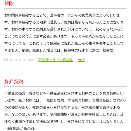
解除
契約関係を解除することで、当事者の一方からの意思表示によって行いま
す。契約を解除すると効果は遡及し、契約は最初から無かったことになりま
す。契約の中ですでに約束が履行された部分については、初めからなかった
ことになるので元に戻す必要があります。もっとも初めからなかったことに
するにしても、これによって解除前に現れた第三者の権利を害することはで
きません。損害が発生した場合には、解除権の行使とは別に、損害賠…
不動産トラブル用語集
カ行
2019-09-26 14:07
媒介契約
不動産の売買・賃借などを不動産業者に依頼する契約のことを媒介契約とい
います。媒介契約には、一般媒介契約、専任媒介契約、専属専任媒介契約の3
つの種類があり、複数の業者へ依頼ができるか、依頼主の報告義務がある
か、などの違いがあります。宅地建物取引業者が契約を締結したときは、遅
滞なく書面を作成して決め記名押印し、依頼者に交付しなければなりません
(宅建業法34条の2)。