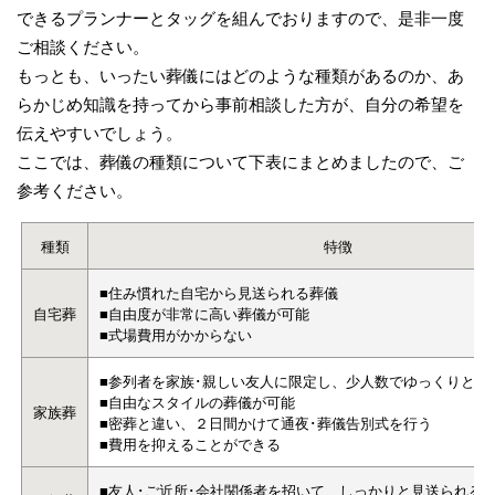
できるプランナーとタッグを組んでおりますので、是非一度
ご相談ください。
もっとも、いったい葬儀にはどのような種類があるのか、あ
らかじめ知識を持ってから事前相談した方が、自分の希望を
伝えやすいでしょう。
ここでは、葬儀の種類について下表にまとめましたので、ご
参考ください。
種類
特徴
■住み慣れた自宅から見送られる葬儀
自宅葬
■自由度が非常に高い葬儀が可能
■式場費用がかからない
■参列者を家族･親しい友人に限定し、少人数でゆっくりと見
■自由なスタイルの葬儀が可能
家族葬
■密葬と違い、２日間かけて通夜･葬儀告別式を行う
■費用を抑えることができる
■友人･ご近所･会社関係者を招いて、しっかりと見送られる