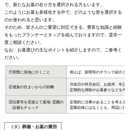
で、新たなお墓の在り方を選択される方もいます。
このようにお墓も多様化する中で、どのような形を選択する
のか迷われると思います。
そのため、皆さんのご要望に対応できる、豊富な知識と経験
をもったプランナーとタッグを組んでおりますので、是非一
度ご相談ください。
なお、お墓選びの主なポイントを紹介しますので、ご参考く
ださい。
①実際に現地に行くこと
例えば、新聞等のチラシで紹介され
月命日や祥月命日、お彼岸、年忌
②遺族の住まいからの距離
定期的な掃除やお墓参りなどを考
③法要等を見据えて墓地･霊園の
定期的に法事があることを考えると
設備もチェック
霊園自体にはなくとも、周辺に代
（３）葬儀・お墓の費用