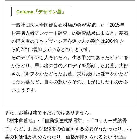
Column「デザイン墓」
一般社団法人全国優良石材店の会が実施した「2015年
お墓購入者アンケート調査」の調査結果によると、墓石
の購入者のうちデザイン墓を選ぶ人の割合は2004年か
ら約2倍に増加しているとのことです。
そのデザインも人それぞれ。生き甲斐であったピアノを
かたどり、思い出の曲のメロディを彫刻したお墓、大好
きなゴルフをかたどったお墓、乗り続けた愛車をかたど
ったお墓など、自らの想いをそのまま形にしたものが多
いようです。
また、お墓は建てるだけではありません。
「樹木葬墓地」･「自動搬送式納骨堂」･「ロッカー式納骨
堂」など、お墓の後継者の心配をする必要がなかったり、お
墓の利便性が高められたり、価格が抑えられるという理由