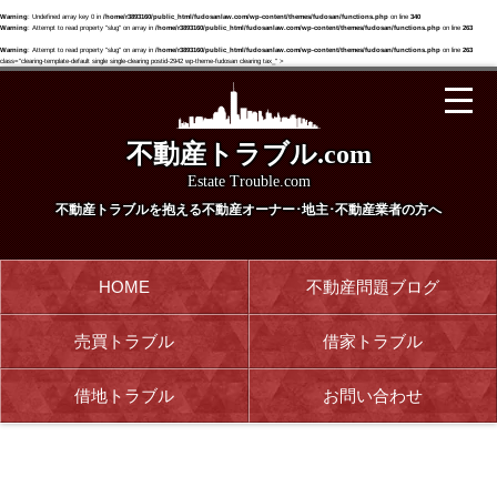
Warning
: Undefined array key 0 in
/home/r3893160/public_html/fudosanlaw.com/wp-content/themes/fudosan/functions.php
on line
340
Warning
: Attempt to read property "slug" on array in
/home/r3893160/public_html/fudosanlaw.com/wp-content/themes/fudosan/functions.php
on line
263
Warning
: Attempt to read property "slug" on array in
/home/r3893160/public_html/fudosanlaw.com/wp-content/themes/fudosan/functions.php
on line
263
class="clearing-template-default single single-clearing postid-2942 wp-theme-fudosan clearing tax_" >
不動産トラブル.com
Estate Trouble.com
不動産トラブルを抱える
不動産オーナー･地主･不動産業者の方へ
HOME
不動産問題ブログ
売買トラブル
借家トラブル
借地トラブル
お問い合わせ