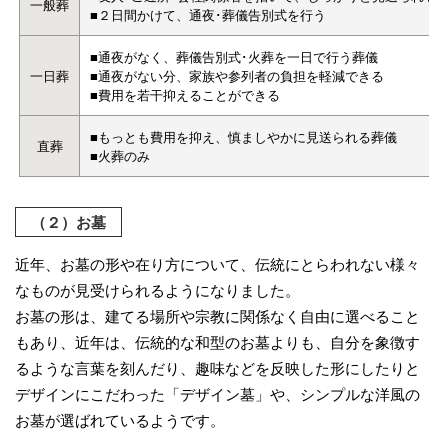
一般葬
■２日間かけて、通夜･葬儀告別式を行う
■通夜がなく、葬儀告別式･火葬を一日で行う葬儀
一日葬
■通夜がない分、家族や参列者の負担を軽減できる
■費用を若干抑えることができる
■もっとも費用を抑え、慎ましやかに見送られる葬儀
直葬
■火葬のみ
（２）お墓
近年、お墓の形や在り方について、伝統にとらわれない様々
なものが見受けられるようになりました。
お墓の形は、建てる場所や宗教に関係なく自由に選べること
もあり、近年は、伝統的な和型のお墓よりも、自分を象徴す
るような言葉を刻んだり、趣味などを反映した形にしたりと
デザインにこだわった「デザイン墓」や、シンプルな洋風の
お墓が選ばれているようです。