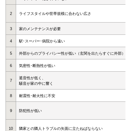
2
ライフスタイルや世帯規模に合わない広さ
3
家のメンテナンスが必要
4
駅･スーパー･病院から遠い
5
外部からのプライバシー性が低い（玄関を出たらすぐに外部）
6
気密性･断熱性が低い
遮音性が低く、
7
騒音が家の中に響く
8
耐震性･耐火性に不安
9
防犯性が低い
10
隣家との隣人トラブルの矢面に立たねばならない