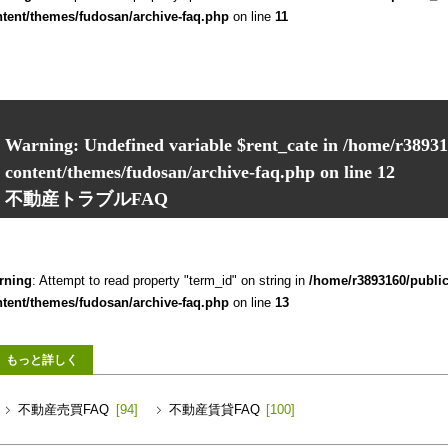
tent/themes/fudosan/archive-faq.php
on line
11
Warning
: Undefined variable $rent_cate in
/home/r38931
content/themes/fudosan/archive-faq.php
on line
12
不動産トラブルFAQ
rning
: Attempt to read property "term_id" on string in
/home/r3893160/publi
tent/themes/fudosan/archive-faq.php
on line
13
不動産売買FAQ
[94]
不動産賃貸FAQ
[100]