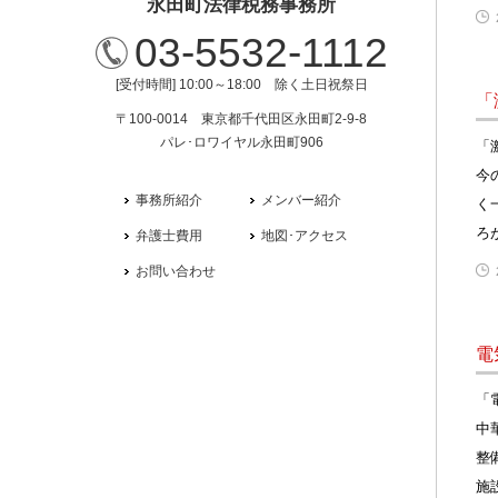
永田町法律税務事務所
03-5532-1112
[受付時間] 10:00～18:00 除く土日祝祭日
「
〒100-0014 東京都千代田区永田町2-9-8
パレ･ロワイヤル永田町906
「
今
事務所紹介
メンバー紹介
く
ろ
弁護士費用
地図･アクセス
お問い合わせ
電
「
中
整
施