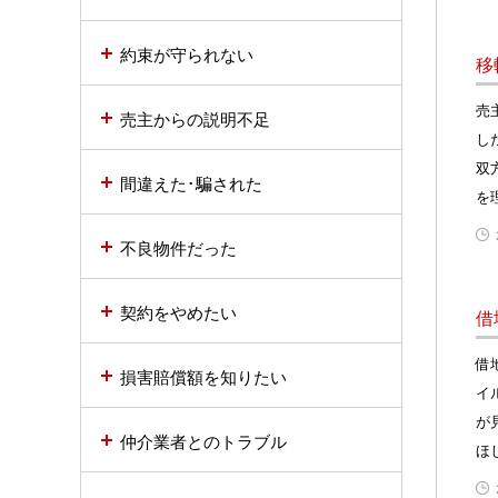
約束が守られない
移
売
売主からの説明不足
し
双
間違えた･騙された
を
不良物件だった
契約をやめたい
借
借
損害賠償額を知りたい
イ
が
仲介業者とのトラブル
ほ