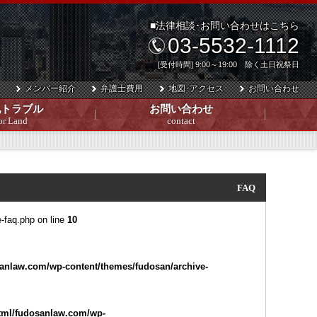
■法律相談･お問い合わせはこちら
03-5532-1112
[受付時間] 9:00～19:00 除く土日祝祭日
メンバー紹介
弁護士費用
地図･アクセス
お問い合わせ
地トラブル
お問い合わせ
or Land
contact
FAQ
-faq.php on line
10
anlaw.com/wp-content/themes/fudosan/archive-
tml/fudosanlaw.com/wp-