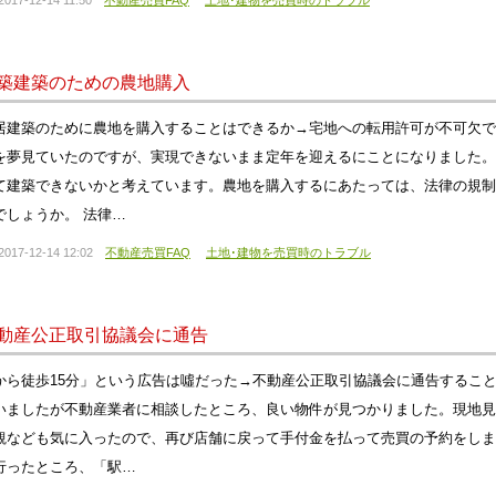
2017-12-14 11:50
不動産売買FAQ
土地･建物を売買時のトラブル
築建築のための農地購入
居建築のために農地を購入することはできるか→宅地への転用許可が不可欠で
を夢見ていたのですが、実現できないまま定年を迎えるにことになりました。
て建築できないかと考えています。農地を購入するにあたっては、法律の規制
でしょうか。 法律…
2017-12-14 12:02
不動産売買FAQ
土地･建物を売買時のトラブル
動産公正取引協議会に通告
から徒歩15分」という広告は噓だった→不動産公正取引協議会に通告するこ
いましたが不動産業者に相談したところ、良い物件が見つかりました。現地見
観なども気に入ったので、再び店舗に戻って手付金を払って売買の予約をしま
行ったところ、「駅…