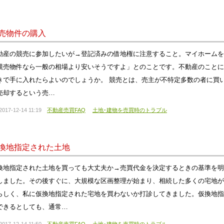
売物件の購入
動産の競売に参加したいが→登記済みの借地権に注意すること。マイホームを
競売物件なら一般の相場より安いそうですよ」とのことです。不動産のことに
きで手に入れたらよいのでしょうか。 競売とは、売主が不特定多数の者に買
売却するという売…
2017-12-14 11:19
不動産売買FAQ
土地･建物を売買時のトラブル
換地指定された土地
換地指定された土地を買っても大丈夫か→売買代金を決定するときの基準を明
しました。その後すぐに、大規模な区画整理が始まり、相続した多くの宅地が
らしく、私に仮換地指定された宅地を買わないか打診してきました。仮換地指
できるとしても、通常…