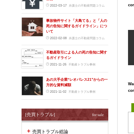
con
2022-03-17
弁護士の不動産問題コラム
事故物件サイト「大島てる」と「人の
死の告知に関するガイドライン」につ
いて
2022-02-08
弁護士の不動産問題コラム
不動産取引による人の死の告知に関す
るガイドライン
2021-11-26
不動産トラブル事例
あの大手企業“レオパレス21”からの一
Wa
方的な賃料減額
con
2021-11-02
不動産トラブル事例
[売買トラブル]
for sale
売買トラブル総論