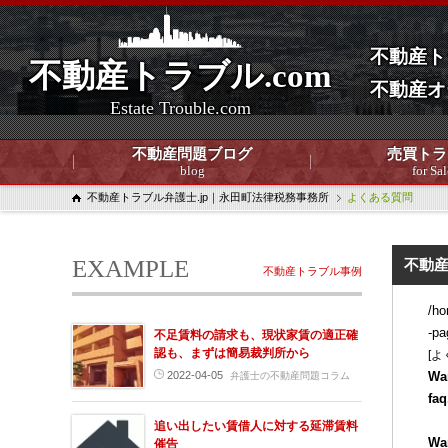
不動産ト
不動産トラブル.com
不動産オ
Estate Trouble.com
不動産問題ブログ
売買トラ
blog
for Sal
不動産トラブル弁護士.jp｜永田町法律税務事務所
よくある質問
EXAMPLE
不動
不動産トラブル事例
/ho
-pa
不足賃料の請求も、現状家賃の適正確
認も、まずは簡易裁判所から
[よ
2022-04-05
Wa
弁護士の不動産問題コラム
fa
追い出したい賃借人に対する延滞賃料
Wa
催告