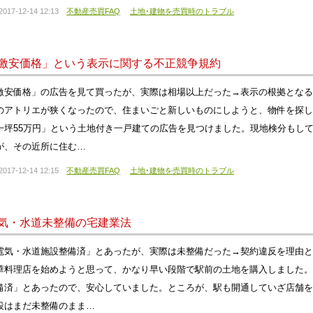
2017-12-14 12:13
不動産売買FAQ
土地･建物を売買時のトラブル
激安価格」という表示に関する不正競争規約
激安価格」の広告を見て買ったが、実際は相場以上だった→表示の根拠となる
のアトリエが狭くなったので、住まいごと新しいものにしようと、物件を探し
一坪55万円」という土地付き一戸建ての広告を見つけました。現地検分もし
が、その近所に住む…
2017-12-14 12:15
不動産売買FAQ
土地･建物を売買時のトラブル
気・水道未整備の宅建業法
電気・水道施設整備済」とあったが、実際は未整備だった→契約違反を理由と
華料理店を始めようと思って、かなり早い段階で駅前の土地を購入しました。
備済」とあったので、安心していました。ところが、駅も開通していざ店舗を
設はまだ未整備のまま…