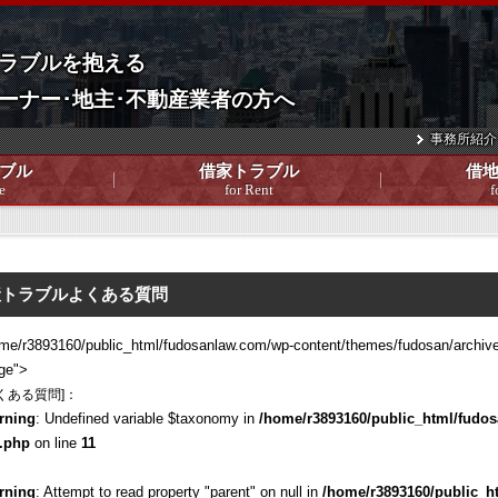
ラブルを抱える
ーナー･地主･不動産業者の方へ
事務所紹介
ブル
借家トラブル
借
e
for Rent
f
産トラブルよくある質問
me/r3893160/public_html/fudosanlaw.com/wp-content/themes/fudosan/archive
ge">
くある質問]：
rning
: Undefined variable $taxonomy in
/home/r3893160/public_html/fudos
q.php
on line
11
rning
: Attempt to read property "parent" on null in
/home/r3893160/public_h