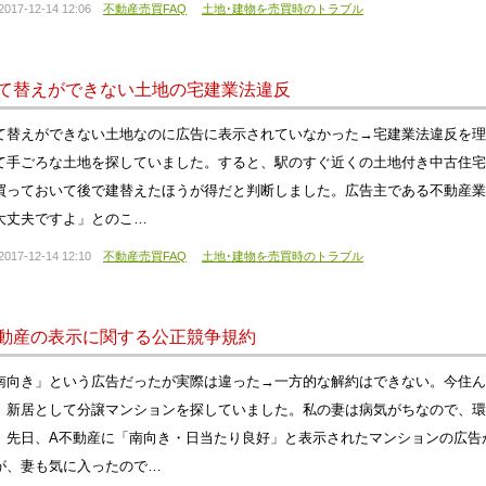
2017-12-14 12:06
不動産売買FAQ
土地･建物を売買時のトラブル
て替えができない土地の宅建業法違反
て替えができない土地なのに広告に表示されていなかった→宅建業法違反を理
て手ごろな土地を探していました。すると、駅のすぐ近くの土地付き中古住宅
買っておいて後で建替えたほうが得だと判断しました。広告主である不動産業
大丈夫ですよ」とのこ…
2017-12-14 12:10
不動産売買FAQ
土地･建物を売買時のトラブル
動産の表示に関する公正競争規約
南向き」という広告だったが実際は違った→一方的な解約はできない。今住ん
、新居として分譲マンションを探していました。私の妻は病気がちなので、環
。先日、A不動産に「南向き・日当たり良好」と表示されたマンションの広告
が、妻も気に入ったので…