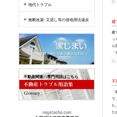
地代トラブル
無断改築･又貸し等の借地用法違反
建
建
っ
ら
「
不動産関連
の
専門用語はこちら
不
「
で
た
た