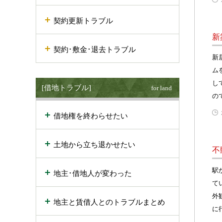
契約更新トラブル
新
契約･敷金･退去トラブル
新
ム
し
[借地トラブル]
for land
の
借地権を終わらせたい
土地から立ち退かせたい
不
駅
地主･借地人が変わった
て
外
地主と賃借人とのトラブルまとめ
に