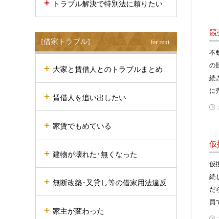
トラブル解決で特別法に頼りたい
競
[借家トラブル]
for rent
不
の
大家と賃借人とのトラブルまとめ
続
に
賃借人を追い出したい
家賃でもめている
仮
建物が壊れた･無くなった
仮
続
無断改築･又貸し等の借家用法違反
だ
買
家主が変わった