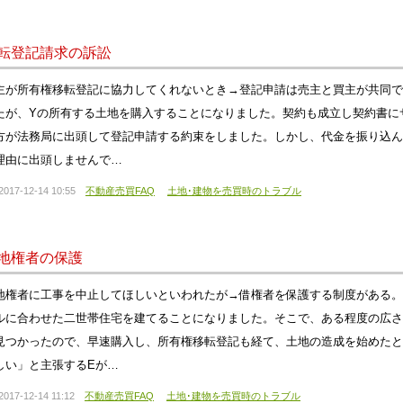
転登記請求の訴訟
主が所有権移転登記に協力してくれないとき→登記申請は売主と買主が共同で
たが、Yの所有する土地を購入することになりました。契約も成立し契約書に
方が法務局に出頭して登記申請する約束をしました。しかし、代金を振り込ん
理由に出頭しませんで…
2017-12-14 10:55
不動産売買FAQ
土地･建物を売買時のトラブル
地権者の保護
地権者に工事を中止してほしいといわれたが→借権者を保護する制度がある。
ルに合わせた二世帯住宅を建てることになりました。そこで、ある程度の広さ
見つかったので、早速購入し、所有権移転登記も経て、土地の造成を始めたと
しい」と主張するEが…
2017-12-14 11:12
不動産売買FAQ
土地･建物を売買時のトラブル