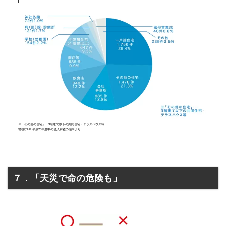
※「その他の住宅」…3階建て以下の共同住宅・テラスハウス等
警視庁HP 平成26年度中の侵入窃盗の傾向より
７．「天災で命の危険も」