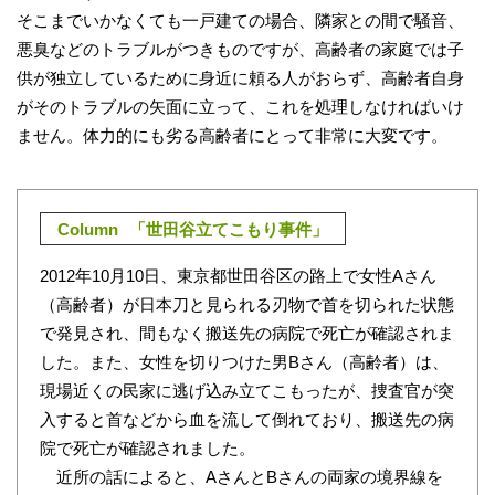
そこまでいかなくても一戸建ての場合、隣家との間で騒音、
悪臭などのトラブルがつきものですが、高齢者の家庭では子
供が独立しているために身近に頼る人がおらず、高齢者自身
がそのトラブルの矢面に立って、これを処理しなければいけ
ません。体力的にも劣る高齢者にとって非常に大変です。
Column
「世田谷立てこもり事件」
2012年10月10日、東京都世田谷区の路上で女性Aさん
（高齢者）が日本刀と見られる刃物で首を切られた状態
で発見され、間もなく搬送先の病院で死亡が確認されま
した。また、女性を切りつけた男Bさん（高齢者）は、
現場近くの民家に逃げ込み立てこもったが、捜査官が突
入すると首などから血を流して倒れており、搬送先の病
院で死亡が確認されました。
近所の話によると、AさんとBさんの両家の境界線を