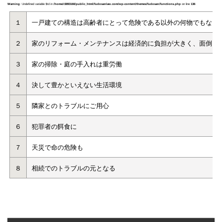
Warning
: Undefined variable $td in
/home/r3893160/public_html/fudosanlaw.com/wp-content/themes/fudosan/functions.php
on line
136
１
一戸建ての構造は高齢者にとって危険である以外の何物でもない
２
家のリフォーム・メンテナンスは経済的に負担が大きく、面倒
３
家の掃除・庭の手入れは重労働
４
決して豊かといえない生活環境
５
隣家とのトラブルにご用心
６
犯罪者の餌食に
７
天災で命の危険も
８
相続でのトラブルの元となる