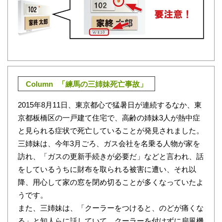
Column
「練馬の三姉妹死亡事故」
2015年8月11日、東京都心で猛暑日が連続するなか、東
京都板橋区の一戸建て住宅で、高齢の姉妹3人が熱中症
と見られる症状で死亡していることが発見されました。
三姉妹は、今年3月ごろ、ガス会社を名乗る人物が家を
訪れ、「ガスの更新手続きが必要だ」などと言われ、話
をしているうちに財布を取られる被害に遭い、それ以
降、用心して家の窓を閉め切ることが多くなっていたよ
うです。
また、三姉妹は、「クーラーをつけると、のどが痛くな
る」と知人らに話していて、クーラーを付けずに扇風機