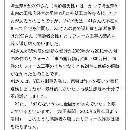
埼玉県A氏のX1さん（高齢者男性）は、かつて埼玉県A
市内の工務店経営の男性Y氏に外壁工事等を依頼したこ
とがあるとのことですが、そのY氏は、X1さんの不在を
狙って自宅を訪問し、X1さんの妻で認知症と診断を受
けたX2さん（高齢者女性）とリフォーム工事の契約を
繰り返し結んでいました。
X2さんが認知症の診断を受けた2009年から2011年の間
の29件のリフォーム工事の施行額は約6、000万円、29
件のリフォーム工事のうち少なくとも24件に修繕の痕跡
がなかったとのことです。
X1さんは、Y氏を刑事告発し、県警は詐欺の疑いで書類
送検しましたが、最終的にさいたま地検は嫌疑不十分で
不起訴としました。
X1は、「知らないうちに金額がかさんでいた」と嘆
いているといいます。（埼玉新聞 2015年5月21日より
引用） このような高齢者を狙ったリフォーム詐欺は後
を絶ちません。