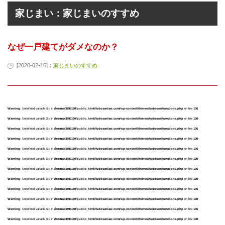
家じまい：家じまいのすすめ
なぜ一戸建てがダメなのか？
[2020-02-16]：
家じまいのすすめ
Warning
: Undefined variable $td in
/home/r3893160/public_html/fudosanlaw.com/wp-content/themes/fudosan/functions.php
on line
136
Warning
: Undefined variable $td in
/home/r3893160/public_html/fudosanlaw.com/wp-content/themes/fudosan/functions.php
on line
136
Warning
: Undefined variable $td in
/home/r3893160/public_html/fudosanlaw.com/wp-content/themes/fudosan/functions.php
on line
136
Warning
: Undefined variable $td in
/home/r3893160/public_html/fudosanlaw.com/wp-content/themes/fudosan/functions.php
on line
136
Warning
: Undefined variable $td in
/home/r3893160/public_html/fudosanlaw.com/wp-content/themes/fudosan/functions.php
on line
136
Warning
: Undefined variable $td in
/home/r3893160/public_html/fudosanlaw.com/wp-content/themes/fudosan/functions.php
on line
136
Warning
: Undefined variable $td in
/home/r3893160/public_html/fudosanlaw.com/wp-content/themes/fudosan/functions.php
on line
136
Warning
: Undefined variable $td in
/home/r3893160/public_html/fudosanlaw.com/wp-content/themes/fudosan/functions.php
on line
136
Warning
: Undefined variable $td in
/home/r3893160/public_html/fudosanlaw.com/wp-content/themes/fudosan/functions.php
on line
136
Warning
: Undefined variable $td in
/home/r3893160/public_html/fudosanlaw.com/wp-content/themes/fudosan/functions.php
on line
136
Warning
: Undefined variable $td in
/home/r3893160/public_html/fudosanlaw.com/wp-content/themes/fudosan/functions.php
on line
136
Warning
: Undefined variable $td in
/home/r3893160/public_html/fudosanlaw.com/wp-content/themes/fudosan/functions.php
on line
136