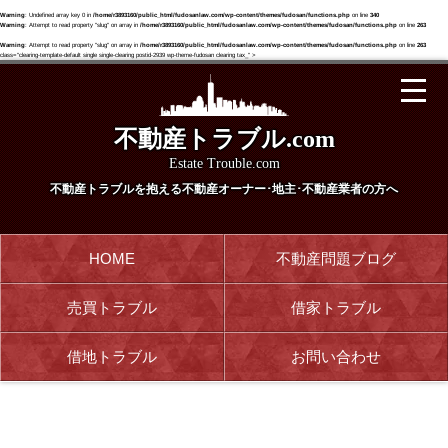
Warning
: Undefined array key 0 in
/home/r3893160/public_html/fudosanlaw.com/wp-content/themes/fudosan/functions.php
on line
340
Warning
: Attempt to read property "slug" on array in
/home/r3893160/public_html/fudosanlaw.com/wp-content/themes/fudosan/functions.php
on line
263
Warning
: Attempt to read property "slug" on array in
/home/r3893160/public_html/fudosanlaw.com/wp-content/themes/fudosan/functions.php
on line
263
class="clearing-template-default single single-clearing postid-2939 wp-theme-fudosan clearing tax_" >
不動産トラブル.com
Estate Trouble.com
不動産トラブルを抱える
不動産オーナー･地主･不動産業者の方へ
HOME
不動産問題ブログ
売買トラブル
借家トラブル
借地トラブル
お問い合わせ