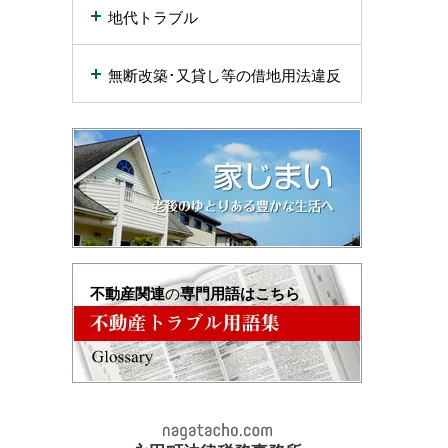
地代トラブル
無断改築･又貸し等の借地用法違反
不動産関連
の
専門用語はこちら