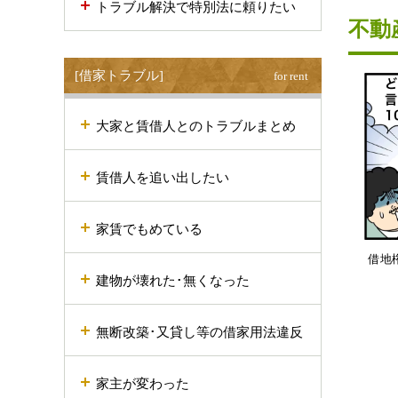
トラブル解決で特別法に頼りたい
不動
[借家トラブル]
for rent
大家と賃借人とのトラブルまとめ
賃借人を追い出したい
家賃でもめている
借地
建物が壊れた･無くなった
無断改築･又貸し等の借家用法違反
家主が変わった