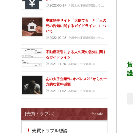
2022-03-17
弁護士の不動産問題コラム
事故物件サイト「大島てる」と「人の
死の告知に関するガイドライン」につ
いて
2022-02-08
弁護士の不動産問題コラム
不動産取引による人の死の告知に関す
るガイドライン
賃
2021-11-26
不動産トラブル事例
護
あの大手企業“レオパレス21”からの一
方的な賃料減額
2021-11-02
不動産トラブル事例
[売買トラブル]
for sale
売買トラブル総論