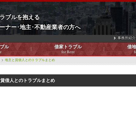
ラブルを抱える
ーナー･地主･不動産業者の方へ
事務所紹介
ブル
借家トラブル
借
e
for Rent
f
地主と賃借人とのトラブルまとめ
と賃借人とのトラブルまとめ