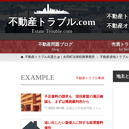
不動産ト
不動産トラブル.com
不動産オ
Estate Trouble.com
不動産問題ブログ
売買トラ
blog
for Sal
不動産トラブル弁護士.jp｜永田町法律税務事務所
不動産借地トラブル
EXAMPLE
地主
不動産トラブル事例
不足賃料の請求も、現状家賃の適正確
認も、まずは簡易裁判所から
2022-04-05
弁護士の不動産問題コラム
追い出したい賃借人に対する延滞賃料
催告