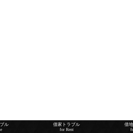
ブル
借家トラブル
借
le
for Rent
f