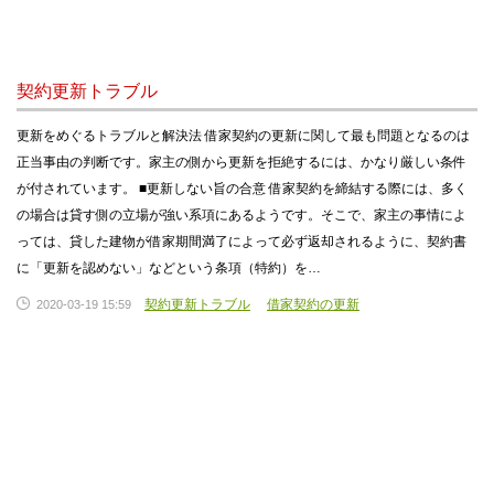
契約更新トラブル
更新をめぐるトラブルと解決法 借家契約の更新に関して最も問題となるのは
正当事由の判断です。家主の側から更新を拒絶するには、かなり厳しい条件
が付されています。 ■更新しない旨の合意 借家契約を締結する際には、多く
の場合は貸す側の立場が強い系項にあるようです。そこで、家主の事情によ
っては、貸した建物が借家期間満了によって必ず返却されるように、契約書
に「更新を認めない」などという条項（特約）を…
契約更新トラブル
借家契約の更新
2020-03-19 15:59