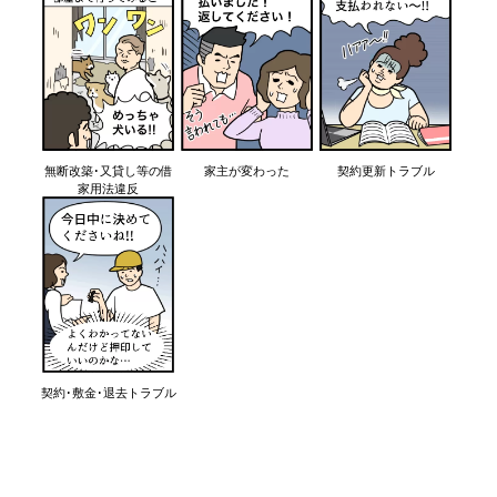
無断改築･又貸し等の借
家主が変わった
契約更新トラブル
家用法違反
契約･敷金･退去トラブル