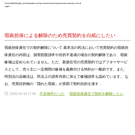
/home/r3893160/public_html/fudosanlaw.com/wp-content/themes/fudosan/archive-sale.php on line
8
-page">
瑕疵担保による解除のため売買契約を白紙にしたい
瑕疵担保責任での契約解除について 基本法の民法において売買契約の瑕疵担
保責任の内容は、損害賠償請求や目的不達成の場合の契約解除であり、瑕疵
修補は定められていません。ただ、新築住宅の売買契約ではアフターサービ
スとして、売り主に一定期間の修補を義務付ける特約が一般的です。また、
特別法の品確法は、民法上の請求内容に加えて修補請求も認めています。 な
お、売買目的物の「隠れた瑕疵」が原因で契約目的を達す…
不良物件だった
瑕疵担保責任で契約を解除したい
2020-03-18 17:58