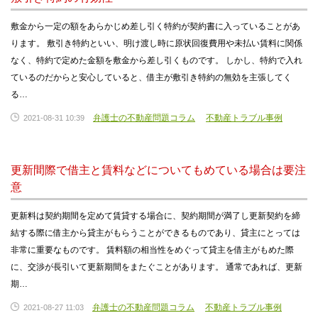
敷金から一定の額をあらかじめ差し引く特約が契約書に入っていることがあ
ります。 敷引き特約といい、明け渡し時に原状回復費用や未払い賃料に関係
なく、特約で定めた金額を敷金から差し引くものです。 しかし、特約で入れ
ているのだからと安心していると、借主が敷引き特約の無効を主張してく
る…
弁護士の不動産問題コラム
不動産トラブル事例
2021-08-31 10:39
更新間際で借主と賃料などについてもめている場合は要注
意
更新料は契約期間を定めて賃貸する場合に、契約期間が満了し更新契約を締
結する際に借主から貸主がもらうことができるものであり、貸主にとっては
非常に重要なものです。 賃料額の相当性をめぐって貸主を借主がもめた際
に、交渉が長引いて更新期間をまたぐことがあります。 通常であれば、更新
期…
弁護士の不動産問題コラム
不動産トラブル事例
2021-08-27 11:03