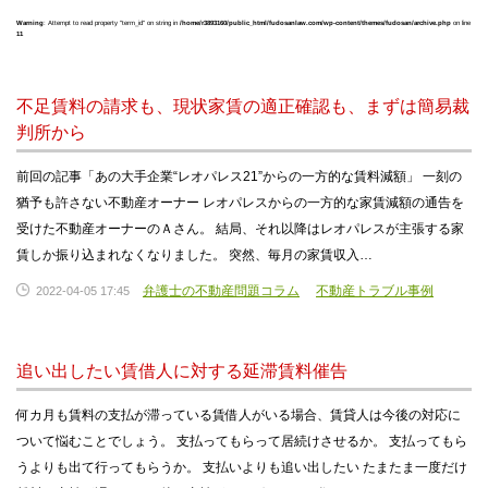
Warning
: Attempt to read property "term_id" on string in
/home/r3893160/public_html/fudosanlaw.com/wp-content/themes/fudosan/archive.php
on line
11
不足賃料の請求も、現状家賃の適正確認も、まずは簡易裁
判所から
前回の記事「あの大手企業“レオパレス21”からの一方的な賃料減額」 一刻の
猶予も許さない不動産オーナー レオパレスからの一方的な家賃減額の通告を
受けた不動産オーナーのＡさん。 結局、それ以降はレオパレスが主張する家
賃しか振り込まれなくなりました。 突然、毎月の家賃収入…
弁護士の不動産問題コラム
不動産トラブル事例
2022-04-05 17:45
追い出したい賃借人に対する延滞賃料催告
何カ月も賃料の支払が滞っている賃借人がいる場合、賃貸人は今後の対応に
ついて悩むことでしょう。 支払ってもらって居続けさせるか。 支払ってもら
うよりも出て行ってもらうか。 支払いよりも追い出したい たまたま一度だけ