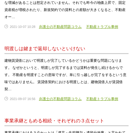
な増減があることは想定されていません。それでも昨今の地価上昇で、固定
資産税が増税されたり、新規契約での賃料との差額が大きくなると、不動産
オー…
弁護士の不動産問題コラム
不動産トラブル事例
2021-10-07 10:28
明渡しは鍵まで返却しないといけない
建物賃貸借において明渡しが完了しているかどうかは重要な問題になりま
す。 なぜかというと、明渡しが完了するまでは賃料が発生し続けるからで
す。 不動産を明渡すことの意味ですが、単に引っ越しが完了をするという意
味ではありません。 賃貸借契約における明渡しとは、建物賃借人が賃貸借
契…
弁護士の不動産問題コラム
不動産トラブル事例
2021-09-07 16:56
事業承継ともめる相続・それぞれの３点セット
事業承継における３点セットは「遺言・生前贈与・遺留分放棄」と言われて