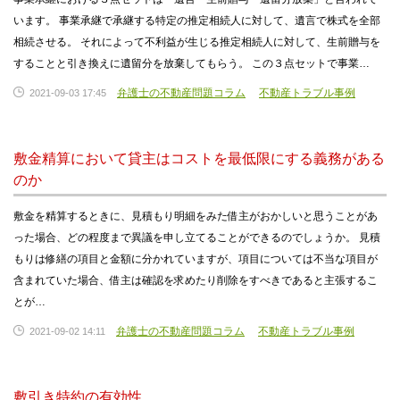
います。 事業承継で承継する特定の推定相続人に対して、遺言で株式を全部
相続させる。 それによって不利益が生じる推定相続人に対して、生前贈与を
することと引き換えに遺留分を放棄してもらう。 この３点セットで事業…
弁護士の不動産問題コラム
不動産トラブル事例
2021-09-03 17:45
敷金精算において貸主はコストを最低限にする義務がある
のか
敷金を精算するときに、見積もり明細をみた借主がおかしいと思うことがあ
った場合、どの程度まで異議を申し立てることができるのでしょうか。 見積
もりは修繕の項目と金額に分かれていますが、項目については不当な項目が
含まれていた場合、借主は確認を求めたり削除をすべきであると主張するこ
とが…
弁護士の不動産問題コラム
不動産トラブル事例
2021-09-02 14:11
敷引き特約の有効性