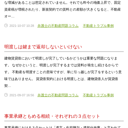
な増減があることは想定されていません。それでも昨今の地価上昇で、固定
資産税が増税されたり、新規契約での賃料との差額が大きくなると、不動産
オー…
弁護士の不動産問題コラム
不動産トラブル事例
2021-10-07 10:28
明渡しは鍵まで返却しないといけない
建物賃貸借において明渡しが完了しているかどうかは重要な問題になりま
す。 なぜかというと、明渡しが完了するまでは賃料が発生し続けるからで
す。 不動産を明渡すことの意味ですが、単に引っ越しが完了をするという意
味ではありません。 賃貸借契約における明渡しとは、建物賃借人が賃貸借
契…
弁護士の不動産問題コラム
不動産トラブル事例
2021-09-07 16:56
事業承継ともめる相続・それぞれの３点セット
事業承継における３点セットは「遺言・生前贈与・遺留分放棄」と言われて