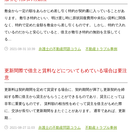
敷金から一定の額をあらかじめ差し引く特約が契約書に入っていることがあ
ります。 敷引き特約といい、明け渡し時に原状回復費用や未払い賃料に関係
なく、特約で定めた金額を敷金から差し引くものです。 しかし、特約で入れ
ているのだからと安心していると、借主が敷引き特約の無効を主張してく
る…
弁護士の不動産問題コラム
不動産トラブル事例
2021-08-31 10:39
更新間際で借主と賃料などについてもめている場合は要注
意
更新料は契約期間を定めて賃貸する場合に、契約期間が満了し更新契約を締
結する際に借主から貸主がもらうことができるものであり、貸主にとっては
非常に重要なものです。 賃料額の相当性をめぐって貸主を借主がもめた際
に、交渉が長引いて更新期間をまたぐことがあります。 通常であれば、更新
期…
弁護士の不動産問題コラム
不動産トラブル事例
2021-08-27 11:03