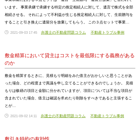
います。 事業承継で承継する特定の推定相続人に対して、遺言で株式を全部
相続させる。 それによって不利益が生じる推定相続人に対して、生前贈与を
することと引き換えに遺留分を放棄してもらう。 この３点セットで事業…
弁護士の不動産問題コラム
不動産トラブル事例
2021-09-03 17:45
敷金精算において貸主はコストを最低限にする義務がある
のか
敷金を精算するときに、見積もり明細をみた借主がおかしいと思うことがあ
った場合、どの程度まで異議を申し立てることができるのでしょうか。 見積
もりは修繕の項目と金額に分かれていますが、項目については不当な項目が
含まれていた場合、借主は確認を求めたり削除をすべきであると主張するこ
とが…
弁護士の不動産問題コラム
不動産トラブル事例
2021-09-02 14:11
敷引き特約の有効性