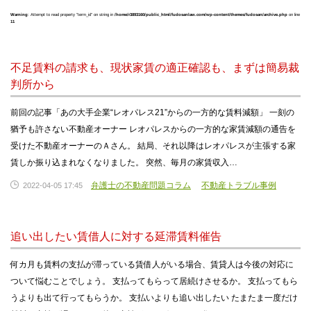
Warning
: Attempt to read property "term_id" on string in
/home/r3893160/public_html/fudosanlaw.com/wp-content/themes/fudosan/archive.php
on line
11
不足賃料の請求も、現状家賃の適正確認も、まずは簡易裁
判所から
前回の記事「あの大手企業“レオパレス21”からの一方的な賃料減額」 一刻の
猶予も許さない不動産オーナー レオパレスからの一方的な家賃減額の通告を
受けた不動産オーナーのＡさん。 結局、それ以降はレオパレスが主張する家
賃しか振り込まれなくなりました。 突然、毎月の家賃収入…
弁護士の不動産問題コラム
不動産トラブル事例
2022-04-05 17:45
追い出したい賃借人に対する延滞賃料催告
何カ月も賃料の支払が滞っている賃借人がいる場合、賃貸人は今後の対応に
ついて悩むことでしょう。 支払ってもらって居続けさせるか。 支払ってもら
うよりも出て行ってもらうか。 支払いよりも追い出したい たまたま一度だけ