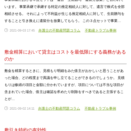
います。 事業承継で承継する特定の推定相続人に対して、遺言で株式を全部
相続させる。 それによって不利益が生じる推定相続人に対して、生前贈与を
することと引き換えに遺留分を放棄してもらう。 この３点セットで事業…
弁護士の不動産問題コラム
不動産トラブル事例
2021-09-03 17:45
敷金精算において貸主はコストを最低限にする義務がある
のか
敷金を精算するときに、見積もり明細をみた借主がおかしいと思うことがあ
った場合、どの程度まで異議を申し立てることができるのでしょうか。 見積
もりは修繕の項目と金額に分かれていますが、項目については不当な項目が
含まれていた場合、借主は確認を求めたり削除をすべきであると主張するこ
とが…
弁護士の不動産問題コラム
不動産トラブル事例
2021-09-02 14:11
敷引き特約の有効性