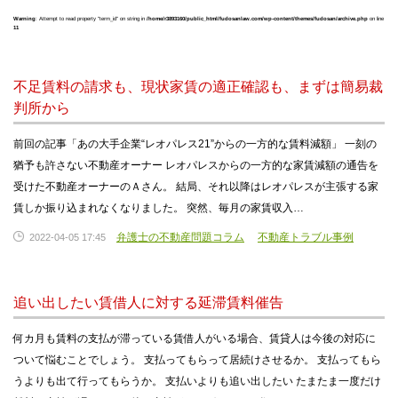
Warning
: Attempt to read property "term_id" on string in
/home/r3893160/public_html/fudosanlaw.com/wp-content/themes/fudosan/archive.php
on line
11
不足賃料の請求も、現状家賃の適正確認も、まずは簡易裁
判所から
前回の記事「あの大手企業“レオパレス21”からの一方的な賃料減額」 一刻の
猶予も許さない不動産オーナー レオパレスからの一方的な家賃減額の通告を
受けた不動産オーナーのＡさん。 結局、それ以降はレオパレスが主張する家
賃しか振り込まれなくなりました。 突然、毎月の家賃収入…
弁護士の不動産問題コラム
不動産トラブル事例
2022-04-05 17:45
追い出したい賃借人に対する延滞賃料催告
何カ月も賃料の支払が滞っている賃借人がいる場合、賃貸人は今後の対応に
ついて悩むことでしょう。 支払ってもらって居続けさせるか。 支払ってもら
うよりも出て行ってもらうか。 支払いよりも追い出したい たまたま一度だけ