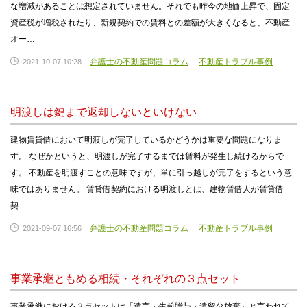
な増減があることは想定されていません。それでも昨今の地価上昇で、固定
資産税が増税されたり、新規契約での賃料との差額が大きくなると、不動産
オー…
弁護士の不動産問題コラム
不動産トラブル事例
2021-10-07 10:28
明渡しは鍵まで返却しないといけない
建物賃貸借において明渡しが完了しているかどうかは重要な問題になりま
す。 なぜかというと、明渡しが完了するまでは賃料が発生し続けるからで
す。 不動産を明渡すことの意味ですが、単に引っ越しが完了をするという意
味ではありません。 賃貸借契約における明渡しとは、建物賃借人が賃貸借
契…
弁護士の不動産問題コラム
不動産トラブル事例
2021-09-07 16:56
事業承継ともめる相続・それぞれの３点セット
事業承継における３点セットは「遺言・生前贈与・遺留分放棄」と言われて