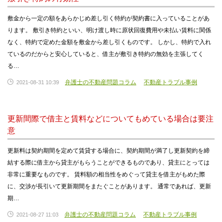
敷金から一定の額をあらかじめ差し引く特約が契約書に入っていることがあ
ります。 敷引き特約といい、明け渡し時に原状回復費用や未払い賃料に関係
なく、特約で定めた金額を敷金から差し引くものです。 しかし、特約で入れ
ているのだからと安心していると、借主が敷引き特約の無効を主張してく
る…
弁護士の不動産問題コラム
不動産トラブル事例
2021-08-31 10:39
更新間際で借主と賃料などについてもめている場合は要注
意
更新料は契約期間を定めて賃貸する場合に、契約期間が満了し更新契約を締
結する際に借主から貸主がもらうことができるものであり、貸主にとっては
非常に重要なものです。 賃料額の相当性をめぐって貸主を借主がもめた際
に、交渉が長引いて更新期間をまたぐことがあります。 通常であれば、更新
期…
弁護士の不動産問題コラム
不動産トラブル事例
2021-08-27 11:03