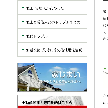
地主･借地人が変わった
皆
症
地主と賃借人とのトラブルまとめ
に
て
地代トラブル
わ
無断改築･又貸し等の借地用法違反
さ
不動産関連
の
専門用語はこちら
め