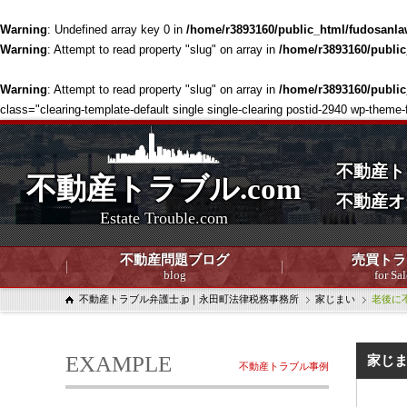
Warning
: Undefined array key 0 in
/home/r3893160/public_html/fudosanla
Warning
: Attempt to read property "slug" on array in
/home/r3893160/publi
Warning
: Attempt to read property "slug" on array in
/home/r3893160/publi
class="clearing-template-default single single-clearing postid-2940 wp-theme-
不動産ト
不動産トラブル.com
不動産オ
Estate Trouble.com
不動産問題ブログ
売買トラ
blog
for Sal
不動産トラブル弁護士.jp｜永田町法律税務事務所
家じまい
老後に
EXAMPLE
家じ
不動産トラブル事例