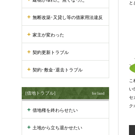
と
無断改築･又貸し等の借家用法違反
家主が変わった
契約更新トラブル
契約･敷金･退去トラブル
こ
い
[借地トラブル]
for land
セ
ク
借地権を終わらせたい
土地から立ち退かせたい