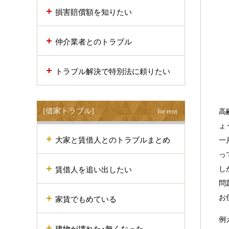
損害賠償額を知りたい
仲介業者とのトラブル
トラブル解決で特別法に頼りたい
[借家トラブル]
for rent
高
ょ
大家と賃借人とのトラブルまとめ
一
っ
し
賃借人を追い出したい
問
お
家賃でもめている
例
建物が壊れた･無くなった