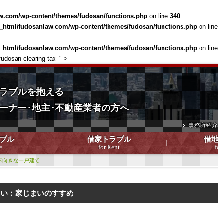
w.com/wp-content/themes/fudosan/functions.php
on line
340
c_html/fudosanlaw.com/wp-content/themes/fudosan/functions.php
on lin
c_html/fudosanlaw.com/wp-content/themes/fudosan/functions.php
on lin
fudosan clearing tax_" >
ラブルを抱える
ーナー･地主･不動産業者の方へ
事務所紹介
ブル
借家トラブル
借
e
for Rent
f
不向きな一戸建て
まい：家じまいのすすめ