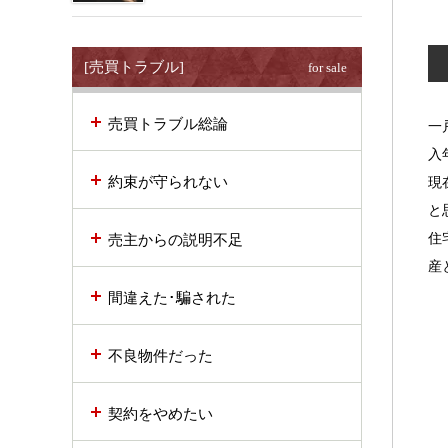
[売買トラブル]
for sale
売買トラブル総論
一
入
約束が守られない
現
と
住
売主からの説明不足
産
間違えた･騙された
不良物件だった
契約をやめたい