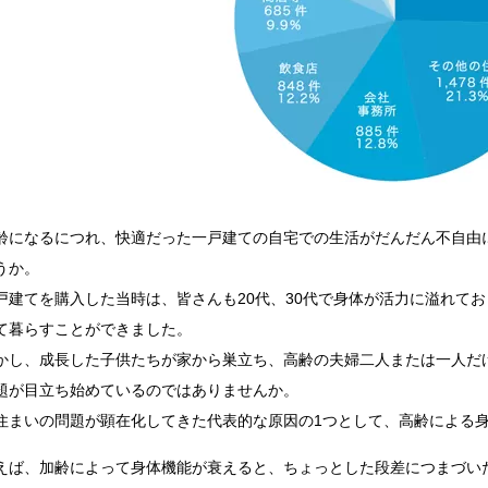
齢になるにつれ、快適だった一戸建ての自宅での生活がだんだん不自由
うか。
戸建てを購入した当時は、皆さんも20代、30代で身体が活力に溢れて
て暮らすことができました。
かし、成長した子供たちが家から巣立ち、高齢の夫婦二人または一人だ
題が目立ち始めているのではありませんか。
住まいの問題が顕在化してきた代表的な原因の1つとして、高齢による
えば、加齢によって身体機能が衰えると、ちょっとした段差につまづい