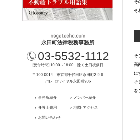
そ
そ
永田町法律税務事務所
03-5532-1112
そ
高
[受付時間] 10:00～18:00 除く土日祝祭日
に
〒100-0014 東京都千代田区永田町2-9-8
パレ･ロワイヤル永田町906
そ
を
事務所紹介
メンバー紹介
弁護士費用
地図･アクセス
お問い合わせ