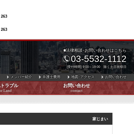
e
263
e
263
■法律相談･お問い合わせはこちら
03-5532-1112
[受付時間] 9:00～19:00 除く土日祝祭日
メンバー紹介
弁護士費用
地図･アクセス
お問い合わせ
地トラブル
お問い合わせ
or Land
contact
家じまい