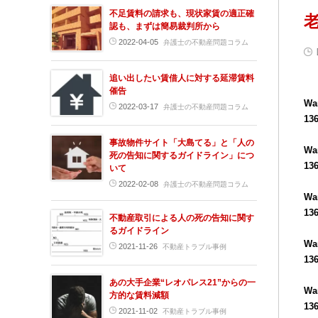
不足賃料の請求も、現状家賃の適正確
認も、まずは簡易裁判所から
2022-04-05
弁護士の不動産問題コラム
追い出したい賃借人に対する延滞賃料
催告
Wa
2022-03-17
弁護士の不動産問題コラム
13
事故物件サイト「大島てる」と「人の
Wa
死の告知に関するガイドライン」につ
13
いて
2022-02-08
弁護士の不動産問題コラム
Wa
13
不動産取引による人の死の告知に関す
るガイドライン
Wa
2021-11-26
不動産トラブル事例
13
あの大手企業“レオパレス21”からの一
Wa
方的な賃料減額
13
2021-11-02
不動産トラブル事例