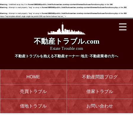
Warning
: Undefined array key 0 in
/home/r3893160/public_html/fudosanlaw.com/wp-content/themes/fudosan/functions.php
on line
340
Warning
: Attempt to read property "slug" on array in
/home/r3893160/public_html/fudosanlaw.com/wp-content/themes/fudosan/functions.php
on line
263
Warning
: Attempt to read property "slug" on array in
/home/r3893160/public_html/fudosanlaw.com/wp-content/themes/fudosan/functions.php
on line
263
class="faq-template-default single single-faq postid-2395 wp-theme-fudosan faq tax_" >
不動産トラブル.com
Estate Trouble.com
不動産トラブルを抱える
不動産オーナー･地主･不動産業者の方へ
HOME
不動産問題ブログ
売買トラブル
借家トラブル
借地トラブル
お問い合わせ