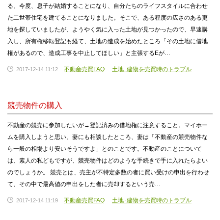
る。今度、息子が結婚することになり、自分たちのライフスタイルに合わせ
た二世帯住宅を建てることになりました。そこで、ある程度の広さのある更
地を探していましたが、ようやく気に入った土地が見つかったので、早速購
入し、所有権移転登記も経て、土地の造成を始めたところ「その土地に借地
権があるので、造成工事を中止してほしい」と主張するEが…
不動産売買FAQ
土地･建物を売買時のトラブル
2017-12-14 11:12
競売物件の購入
不動産の競売に参加したいが→登記済みの借地権に注意すること。マイホー
ムを購入しようと思い、妻にも相談したところ、妻は「不動産の競売物件な
ら一般の相場より安いそうですよ」とのことです。不動産のことについて
は、素人の私どもですが、競売物件はどのような手続きで手に入れたらよい
のでしょうか。 競売とは、売主が不特定多数の者に買い受けの申出を行わせ
て、その中で最高値の申出をした者に売却するという売…
不動産売買FAQ
土地･建物を売買時のトラブル
2017-12-14 11:19