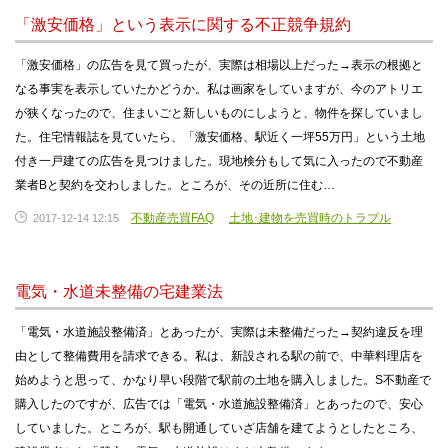
「激安価格」という表示に関する不正競争規約
「激安価格」の広告を見て買ったが、実際は相場以上だった→表示の根拠と
なる事実を表示していたかどうか。私は画家をしていますが、今のアトリエ
が狭くなったので、住まいごと新しいものにしようと、物件を探していまし
た。住宅情報誌を見ていたら、「激安価格、駅近く一坪55万円」という土地
付き一戸建ての広告を見つけました。現地検分もして気に入ったので不動産
業者Bと契約を交わしました。ところが、その近所に住む…
不動産売買FAQ
土地･建物を売買時のトラブル
2017-12-14 12:15
電気・水道未整備の宅建業法
「電気・水道施設整備済」とあったが、実際は未整備だった→契約違反を理
由として整備費用を請求できる。私は、新設される駅の前で、中華料理店を
始めようと思って、かなり早い段階で駅前の土地を購入しました。S不動産で
購入したのですが、広告では「電気・水道施設整備済」とあったので、安心
していました。ところが、駅も開通していざ店舗を建てようとしたところ、