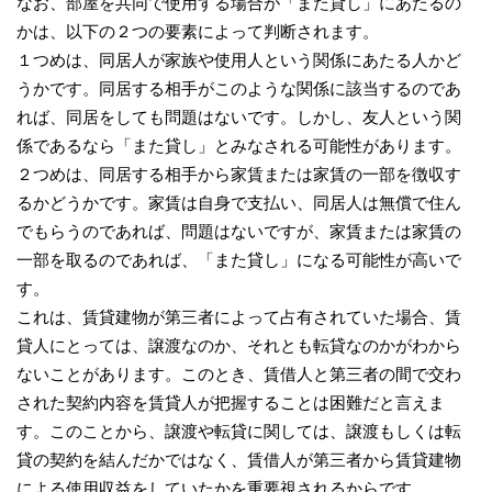
なお、部屋を共同で使用する場合が「また貸し」にあたるの
かは、以下の２つの要素によって判断されます。
１つめは、同居人が家族や使用人という関係にあたる人かど
うかです。同居する相手がこのような関係に該当するのであ
れば、同居をしても問題はないです。しかし、友人という関
係であるなら「また貸し」とみなされる可能性があります。
２つめは、同居する相手から家賃または家賃の一部を徴収す
るかどうかです。家賃は自身で支払い、同居人は無償で住ん
でもらうのであれば、問題はないですが、家賃または家賃の
一部を取るのであれば、「また貸し」になる可能性が高いで
す。
これは、賃貸建物が第三者によって占有されていた場合、賃
貸人にとっては、譲渡なのか、それとも転貸なのかがわから
ないことがあります。このとき、賃借人と第三者の間で交わ
された契約内容を賃貸人が把握することは困難だと言えま
す。このことから、譲渡や転貸に関しては、譲渡もしくは転
貸の契約を結んだかではなく、賃借人が第三者から賃貸建物
による使用収益をしていたかを重要視されるからです。