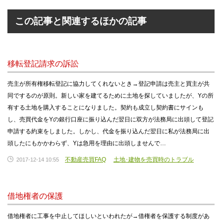
この記事と関連するほかの記事
移転登記請求の訴訟
売主が所有権移転登記に協力してくれないとき→登記申請は売主と買主が共
同でするのが原則。新しい家を建てるために土地を探していましたが、Yの所
有する土地を購入することになりました。契約も成立し契約書にサインも
し、売買代金をYの銀行口座に振り込んだ翌日に双方が法務局に出頭して登記
申請する約束をしました。しかし、代金を振り込んだ翌日に私が法務局に出
頭したにもかかわらず、Yは急用を理由に出頭しませんで…
不動産売買FAQ
土地･建物を売買時のトラブル
2017-12-14 10:55
借地権者の保護
借地権者に工事を中止してほしいといわれたが→借権者を保護する制度があ