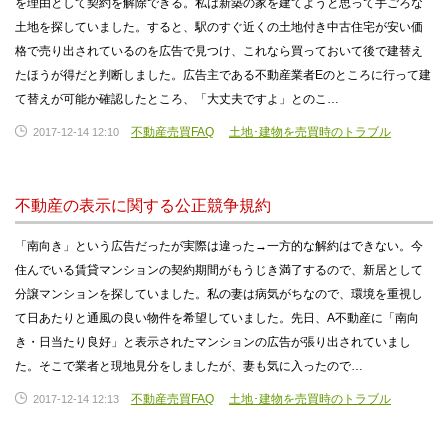
を理由として契約を解除できる。私は新築の家を建てようと思って手ごろな
土地を探していました。すると、駅のすぐ近くの土地付き中古住宅が安い価
格で売り出されているのを広告で見つけ、これなら買っておいて後で建替え
たほうが得だと判断しました。広告主である不動産業者Eのところに行って建
て替えが可能か確認したところ、「大丈夫ですよ」とのこ…
不動産売買FAQ
土地･建物を売買時のトラブル
2017-12-14 12:10
不動産の表示に関する公正競争規約
「南向き」という広告だったが実際は違った→一方的な解約はできない。今
住んでいる賃貸マンションの契約期間がもうじき満了するので、新居として
分譲マンションを探していました。私の妻は病気がちなので、環境を重視し
て日あたりと通風の良い物件を希望していました。先日、A不動産に「南向
き・日当たり良好」と表示されたマンションの広告が張り出されていまし
た。そこで業者と現地見分をしましたが、妻も気に入ったので…
不動産売買FAQ
土地･建物を売買時のトラブル
2017-12-14 12:13