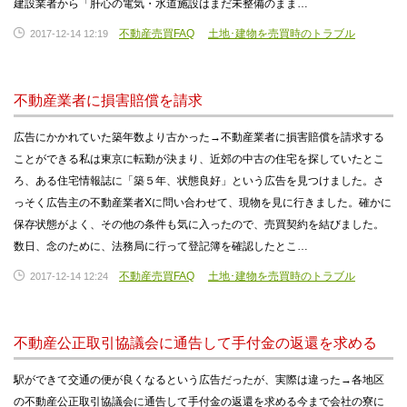
建設業者から「肝心の電気・水道施設はまだ未整備のまま…
不動産売買FAQ
土地･建物を売買時のトラブル
2017-12-14 12:19
不動産業者に損害賠償を請求
広告にかかれていた築年数より古かった→不動産業者に損害賠償を請求する
ことができる私は東京に転勤が決まり、近郊の中古の住宅を探していたとこ
ろ、ある住宅情報誌に「築５年、状態良好」という広告を見つけました。さ
っそく広告主の不動産業者Xに問い合わせて、現物を見に行きました。確かに
保存状態がよく、その他の条件も気に入ったので、売買契約を結びました。
数日、念のために、法務局に行って登記簿を確認したとこ…
不動産売買FAQ
土地･建物を売買時のトラブル
2017-12-14 12:24
不動産公正取引協議会に通告して手付金の返還を求める
駅ができて交通の便が良くなるという広告だったが、実際は違った→各地区
の不動産公正取引協議会に通告して手付金の返還を求める今まで会社の寮に