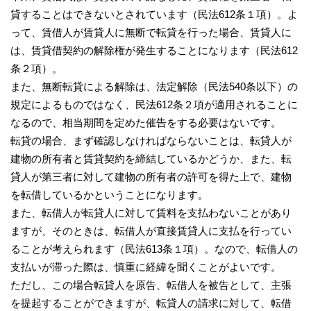
貸することはできないとされています（民法612条１項）。よ
って、賃借人が賃貸人に無断で転貸を行った場合、賃貸人に
は、賃貸借契約の解除権が発生することになります（民法612
条２項）。
また、無断転貸による解除は、法定解除（民法540条以下）の
規定によるものではなく、民法612条２項が適用されることに
なるので、相当期間を定めた催告をする必要はないです。
転貸の場合、まず確認しなければならないことは、転貸人が
建物の所有者と賃貸契約を締結しているかどうか、また、転
貸人が第三者に対して建物の所有者の許可を得た上で、建物
を転借しているかということになります。
また、転借人が転貸人に対して賃料を支払わないことがあり
ますが、そのときは、転借人が直接賃貸人に支払を行ってい
ることが考えられます（民法613条１項）。なので、転借人の
支払いが滞った際は、慎重に経緯を聞くことがよいです。
ただし、この場合転貸人を原告、転借人を被告として、主張
を提起することができますが、転貸人の請求に対して、転借