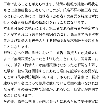
三者であることも考えられます。近隣の情報や建物の現状を
もとに当該建物を占有しているのが、氏名不詳の第三者であ
るとわかった際には、債務者（占有者）の身元を特定せずに
行える占有移転禁止の仮処分を行うことになります。
本仮処分命令の執行により、第三者である占有者を特定する
ことができれば（民事保全法54条の２）、第三者である占有
者および賃借人を被告人とする建物明渡請求訴訟を提起する
ことになります。
裁判になった際に訴状において、原告（賃貸人）が賃借人に
よって無断譲渡があったと主張したことに対し、答弁書にお
いて、被告（賃借人）が無断譲渡はなかったと否認を主張し
た場合、被告側は否認するにあたる理由を記載する必要があ
ります（民事訴訟規則79条３項）。さらに、被告側は、賃貸
建物が第３者によって使用収益している理由を述べなければ
ならず、その過程の中で譲渡か、あるいは、転貸かが判明す
ることになります。
その後、原告は判明した内容をもとにあらためて要件事実に