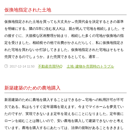
仮換地指定された土地
仮換地指定された土地を買っても大丈夫か→売買代金を決定するときの基準
を明確にする。隣のS市に住む友人Kは、親が死んで宅地を相続しました。そ
の後すぐに、大規模な区画整理が始まり、相続した多くの宅地が仮換地の指
定を受けました。相続税その他で出費がかさんだらしく、私に仮換地指定さ
れた宅地を買わないか打診してきました。仮換地指定された宅地はそもそも
売買できるのでしょうか。また売買できるとしても、通常…
不動産売買FAQ
土地･建物を売買時のトラブル
2017-12-14 11:50
新築建築のための農地購入
新居建築のために農地を購入することはできるか→宅地への転用許可が不可
欠である。私はもうすぐ定年退職を迎えます。今までマイホームを夢見てい
たのですが、実現できないまま定年を迎えるにことになりました。定年後に
ローンを組むことは難しいので、安い農地を購入して建築できないかと考え
ています。農地を購入するにあたっては、法律の規制があることをききまし