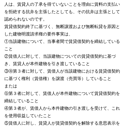
人は、賃貸人の了承を得ていないことを理由に賃料の支払い
を拒絶する抗弁を主張したとしても、その抗弁は主張として
認められないのです。
賃貸借契約終了に基づく、無断譲渡および無断転貸を原因と
した建物明渡請求権の要件事実は、
①当該建物について、当事者間で賃貸借契約を締結している
こと
②賃借人に対して、当該建物についての賃貸借契約に基づ
き、賃貸人が本件建物を引き渡していること
③ⓐ第３者に対して、賃借人が当該建物における賃貸借契約
に基づく権利（賃借権）を譲渡（売買等）していること
または
ⓑ第３者に対して、賃借人が本件建物について賃貸借契約を
締結していること
④第３者が、賃借人から本件建物の引き渡しを受けて、これ
を使用収益していたこと
⑤賃借人に対し、賃貸人が賃貸借契約を解除する意思表示を