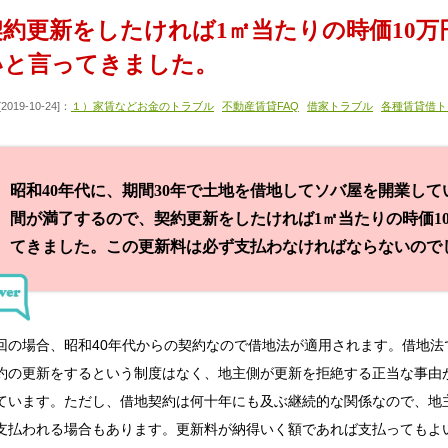
契約更新をしたければ1㎡当たりの時価10万
いと言ってきました。
[2019-10-24]：
１）家賃などお金のトラブル
不動産賃貸FAQ
借家トラブル
各種賃貸借ト
昭和40年代に、期間30年で土地を借地してソバ屋を開業し
間が満了するので、契約更新をしたければ1㎡当たりの時価1
てきました。この更新料は必ず支払わなければならないので
回の場合、昭和40年代からの契約なので借地法が適用されます。借地
約の更新をするという制度はなく、地主側が更新を拒絶する正当な事由
ています。ただし、借地契約は何十年にも及ぶ継続的な関係なので、地
支払われる場合もあります。更新料が納得いく額であれば支払ってもよ