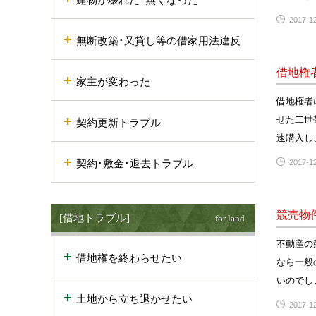
2017-12
無断改築･又貸し等の借家用法違反
借地権
家主が変わった
借地権者
せた二世
契約更新トラブル
速購入し
契約･敷金･退去トラブル
2017-12
競売物
[借地トラブル]
for land
不動産の
借地権を終わらせたい
なら一般
いのでし
土地から立ち退かせたい
2017-12