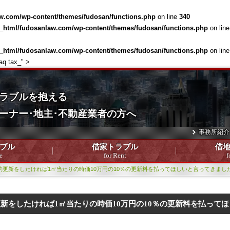
w.com/wp-content/themes/fudosan/functions.php
on line
340
c_html/fudosanlaw.com/wp-content/themes/fudosan/functions.php
on lin
c_html/fudosanlaw.com/wp-content/themes/fudosan/functions.php
on lin
aq tax_" >
ラブルを抱える
ーナー･地主･不動産業者の方へ
事務所紹介
ブル
借家トラブル
借
e
for Rent
f
約更新をしたければ1㎡当たりの時価10万円の10％の更新料を払ってほしいと言ってきまし
新をしたければ1㎡当たりの時価10万円の10％の更新料を払って