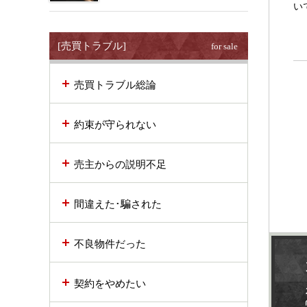
い
[売買トラブル]
for sale
売買トラブル総論
約束が守られない
売主からの説明不足
間違えた･騙された
不良物件だった
契約をやめたい