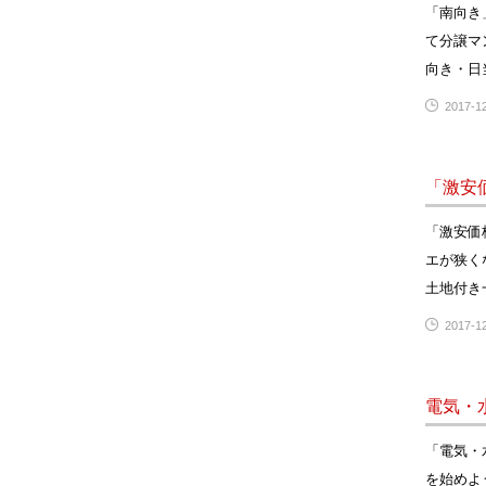
「南向き
て分譲マ
向き・日
2017-12
「激安
「激安価
エが狭く
土地付き
2017-12
電気・
「電気・
を始めよ