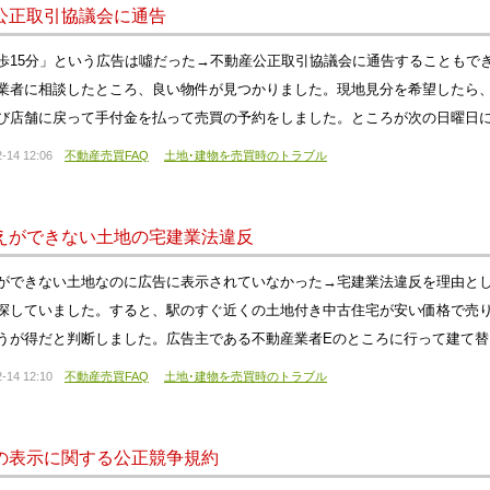
公正取引協議会に通告
歩15分」という広告は噓だった→不動産公正取引協議会に通告することもで
業者に相談したところ、良い物件が見つかりました。現地見分を希望したら
び店舗に戻って手付金を払って売買の予約をしました。ところが次の日曜日
-14 12:06
不動産売買FAQ
土地･建物を売買時のトラブル
えができない土地の宅建業法違反
ができない土地なのに広告に表示されていなかった→宅建業法違反を理由と
探していました。すると、駅のすぐ近くの土地付き中古住宅が安い価格で売
うが得だと判断しました。広告主である不動産業者Eのところに行って建て
-14 12:10
不動産売買FAQ
土地･建物を売買時のトラブル
の表示に関する公正競争規約