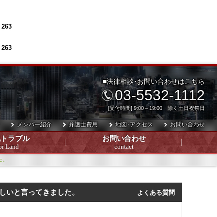
e
263
e
263
■法律相談･お問い合わせはこちら
03-5532-1112
[受付時間] 9:00～19:00 除く土日祝祭日
メンバー紹介
弁護士費用
地図･アクセス
お問い合わせ
地トラブル
お問い合わせ
or Land
contact
た。
ほしいと言ってきました。
よくある質問