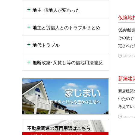
地主･借地人が変わった
仮換地
地主と賃借人とのトラブルまとめ
仮換地指
その後す
地代トラブル
定された
2017-12
無断改築･又貸し等の借地用法違反
新築建
新居建築
いたので
考えてい
2017-12
不動産関連
の
専門用語はこちら