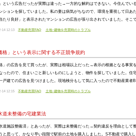
」という広告だったが実際は違った→一方的な解約はできない。今住んでい
ンションを探していました。私の妻は病気がちなので、環境を重視して日あ
当たり良好」と表示されたマンションの広告が張り出されていました。そこ
-14 12:13
不動産売買FAQ
土地･建物を売買時のトラブル
価格」という表示に関する不正競争規約
格」の広告を見て買ったが、実際は相場以上だった→表示の根拠となる事実
なったので、住まいごと新しいものにしようと、物件を探していました。住宅
一戸建ての広告を見つけました。現地検分もして気に入ったので不動産業者
-14 12:15
不動産売買FAQ
土地･建物を売買時のトラブル
水道未整備の宅建業法
水道施設整備済」とあったが、実際は未整備だった→契約違反を理由として
うと思って、かなり早い段階で駅前の土地を購入しました。S不動産で購入