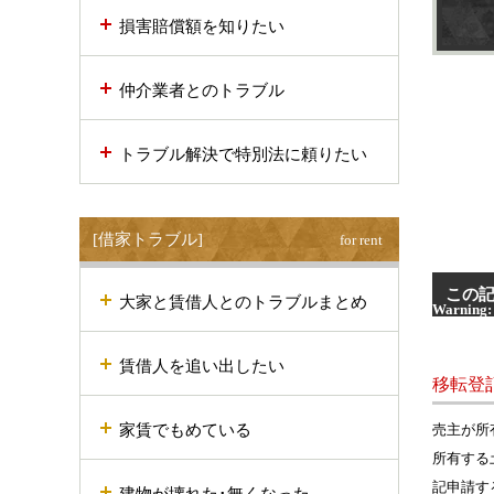
損害賠償額を知りたい
仲介業者とのトラブル
トラブル解決で特別法に頼りたい
[借家トラブル]
for rent
この
大家と賃借人とのトラブルまとめ
Warning
:
Warning
:
line
28
賃借人を追い出したい
移転登
家賃でもめている
売主が所
所有する
記申請す
建物が壊れた･無くなった