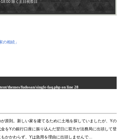
0-18:00 除く土日祝祭日
ent/themes/fudosan/single-faq.php
on line
28
fudosanlaw.com/wp-content/themes/fudosan/single-faq.php
on
のが原則。新しい家を建てるために土地を探していましたが、Yの
代金をYの銀行口座に振り込んだ翌日に双方が法務局に出頭して登
にもかかわらず、Yは急用を理由に出頭しませんで…