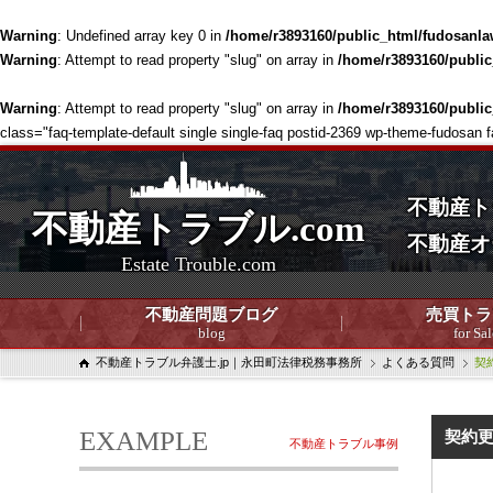
Warning
: Undefined array key 0 in
/home/r3893160/public_html/fudosanla
Warning
: Attempt to read property "slug" on array in
/home/r3893160/publi
Warning
: Attempt to read property "slug" on array in
/home/r3893160/publi
class="faq-template-default single single-faq postid-2369 wp-theme-fudosan f
不動産ト
不動産トラブル.com
不動産オ
Estate Trouble.com
不動産問題ブログ
売買トラ
blog
for Sal
不動産トラブル弁護士.jp｜永田町法律税務事務所
よくある質問
契
EXAMPLE
契約更
不動産トラブル事例