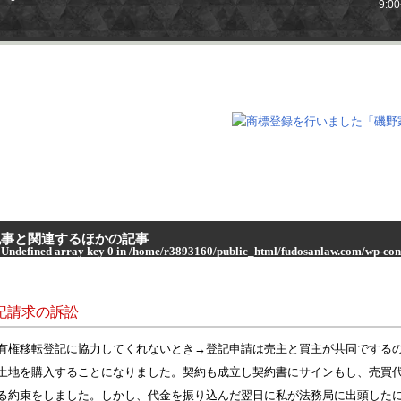
9:0
記事と関連するほかの記事
 Undefined array key 0 in
/home/r3893160/public_html/fudosanlaw.com/wp-cont
 Attempt to read property "term_name" on null in
/home/r3893160/public_html/
記請求の訴訟
有権移転登記に協力してくれないとき→登記申請は売主と買主が共同でする
土地を購入することになりました。契約も成立し契約書にサインもし、売買
る約束をしました。しかし、代金を振り込んだ翌日に私が法務局に出頭した