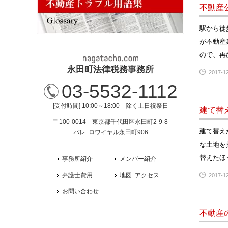
不動産
駅から徒
が不動産
ので、再
永田町法律税務事務所
2017-12
03-5532-1112
[受付時間] 10:00～18:00 除く土日祝祭日
建て替
〒100-0014 東京都千代田区永田町2-9-8
建て替え
パレ･ロワイヤル永田町906
な土地を
替えたほ
事務所紹介
メンバー紹介
弁護士費用
地図･アクセス
2017-12
お問い合わせ
不動産