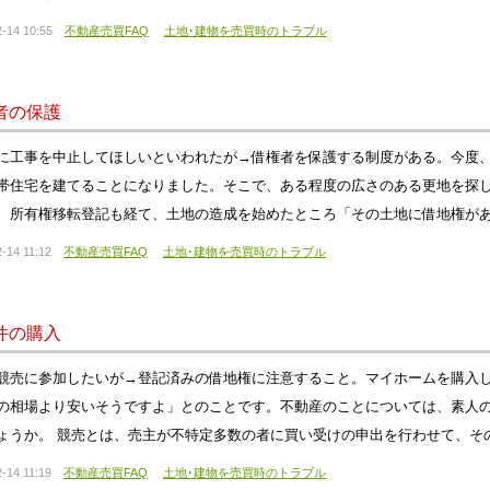
-14 10:55
不動産売買FAQ
土地･建物を売買時のトラブル
者の保護
に工事を中止してほしいといわれたが→借権者を保護する制度がある。今度
帯住宅を建てることになりました。そこで、ある程度の広さのある更地を探
、所有権移転登記も経て、土地の造成を始めたところ「その土地に借地権が
-14 11:12
不動産売買FAQ
土地･建物を売買時のトラブル
件の購入
競売に参加したいが→登記済みの借地権に注意すること。マイホームを購入
の相場より安いそうですよ」とのことです。不動産のことについては、素人
ょうか。 競売とは、売主が不特定多数の者に買い受けの申出を行わせて、そ
-14 11:19
不動産売買FAQ
土地･建物を売買時のトラブル