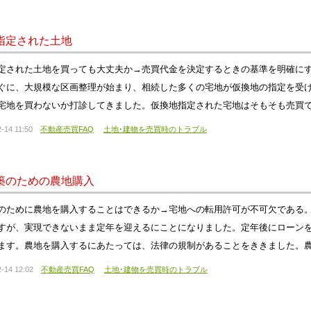
指定された土地
定された土地を買っても大丈夫か→売買代金を決定するときの基準を明確にす
ぐに、大規模な区画整理が始まり、相続した多くの宅地が仮換地の指定を受
宅地を買わないか打診してきました。仮換地指定された宅地はそもそも売買
-14 11:50
不動産売買FAQ
土地･建物を売買時のトラブル
築のための農地購入
のために農地を購入することはできるか→宅地への転用許可が不可欠である
すが、実現できないまま定年を迎えるにことになりました。定年後にローン
ます。農地を購入するにあたっては、法律の規制があることをききました。農
-14 12:02
不動産売買FAQ
土地･建物を売買時のトラブル