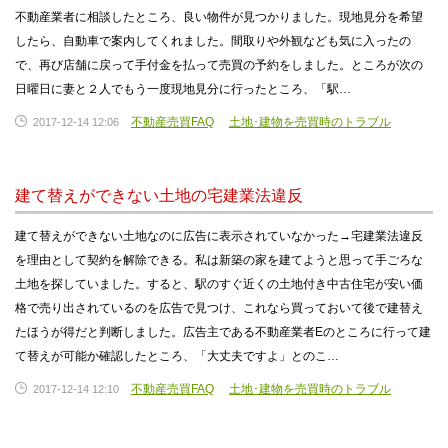
不動産業者に相談したところ、良い物件が見つかりました。現地見分を希望
したら、自動車で案内してくれました。間取りや外観なども気に入ったの
で、再び店舗に戻って手付金を払って売買の予約をしました。ところが次の
日曜日に妻と２人でもう一度現地見分に行ったところ、「駅…
不動産売買FAQ
土地･建物を売買時のトラブル
2017-12-14 12:06
建て替えができない土地の宅建業法違反
建て替えができない土地なのに広告に表示されていなかった→宅建業法違反
を理由として契約を解除できる。私は新築の家を建てようと思って手ごろな
土地を探していました。すると、駅のすぐ近くの土地付き中古住宅が安い価
格で売り出されているのを広告で見つけ、これなら買っておいて後で建替え
たほうが得だと判断しました。広告主である不動産業者Eのところに行って建
て替えが可能か確認したところ、「大丈夫ですよ」とのこ…
不動産売買FAQ
土地･建物を売買時のトラブル
2017-12-14 12:10