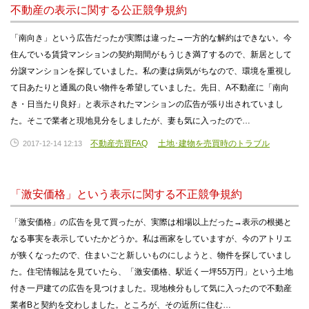
不動産の表示に関する公正競争規約
「南向き」という広告だったが実際は違った→一方的な解約はできない。今
住んでいる賃貸マンションの契約期間がもうじき満了するので、新居として
分譲マンションを探していました。私の妻は病気がちなので、環境を重視し
て日あたりと通風の良い物件を希望していました。先日、A不動産に「南向
き・日当たり良好」と表示されたマンションの広告が張り出されていまし
た。そこで業者と現地見分をしましたが、妻も気に入ったので…
不動産売買FAQ
土地･建物を売買時のトラブル
2017-12-14 12:13
「激安価格」という表示に関する不正競争規約
「激安価格」の広告を見て買ったが、実際は相場以上だった→表示の根拠と
なる事実を表示していたかどうか。私は画家をしていますが、今のアトリエ
が狭くなったので、住まいごと新しいものにしようと、物件を探していまし
た。住宅情報誌を見ていたら、「激安価格、駅近く一坪55万円」という土地
付き一戸建ての広告を見つけました。現地検分もして気に入ったので不動産
業者Bと契約を交わしました。ところが、その近所に住む…