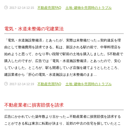
不動産売買FAQ
土地･建物を売買時のトラブル
2017-12-14 12:15
電気・水道未整備の宅建業法
「電気・水道施設整備済」とあったが、実際は未整備だった→契約違反を理
由として整備費用を請求できる。私は、新設される駅の前で、中華料理店を
始めようと思って、かなり早い段階で駅前の土地を購入しました。S不動産で
購入したのですが、広告では「電気・水道施設整備済」とあったので、安心
していました。ところが、駅も開通していざ店舗を建てようとしたところ、
建設業者から「肝心の電気・水道施設はまだ未整備のまま…
不動産売買FAQ
土地･建物を売買時のトラブル
2017-12-14 12:19
不動産業者に損害賠償を請求
広告にかかれていた築年数より古かった→不動産業者に損害賠償を請求する
ことができる私は東京に転勤が決まり、近郊の中古の住宅を探していたとこ