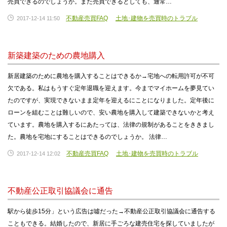
売買できるのでしょうか。また売買できるとしても、通常…
不動産売買FAQ
土地･建物を売買時のトラブル
2017-12-14 11:50
新築建築のための農地購入
新居建築のために農地を購入することはできるか→宅地への転用許可が不可
欠である。私はもうすぐ定年退職を迎えます。今までマイホームを夢見てい
たのですが、実現できないまま定年を迎えるにことになりました。定年後に
ローンを組むことは難しいので、安い農地を購入して建築できないかと考え
ています。農地を購入するにあたっては、法律の規制があることをききまし
た。農地を宅地にすることはできるのでしょうか。 法律…
不動産売買FAQ
土地･建物を売買時のトラブル
2017-12-14 12:02
不動産公正取引協議会に通告
駅から徒歩15分」という広告は噓だった→不動産公正取引協議会に通告する
こともできる。結婚したので、新居に手ごろな建売住宅を探していましたが