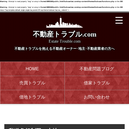
Warning
: Attempt to read property "slug" on array in
/home/r3893160/public_html/fudosanlaw.com/wp-content/themes/fudosan/functions.php
on line
263
Warning
: Attempt to read property "slug" on array in
/home/r3893160/public_html/fudosanlaw.com/wp-content/themes/fudosan/functions.php
on line
263
class="faq-template-default single single-faq postid-370 wp-theme-fudosan faq tax_ column" >
不動産トラブル.com
Estate Trouble.com
不動産トラブルを抱える
不動産オーナー･地主･不動産業者の方へ
HOME
不動産問題ブログ
売買トラブル
借家トラブル
借地トラブル
お問い合わせ