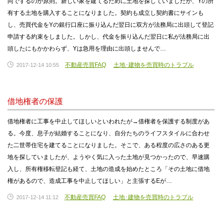
同でするのが原則。新しい家を建てるために土地を探していましたが、Yの所
有する土地を購入することになりました。契約も成立し契約書にサインも
し、売買代金をYの銀行口座に振り込んだ翌日に双方が法務局に出頭して登記
申請する約束をしました。しかし、代金を振り込んだ翌日に私が法務局に出
頭したにもかかわらず、Yは急用を理由に出頭しませんで…
不動産売買FAQ
土地･建物を売買時のトラブル
2017-12-14 10:55
借地権者の保護
借地権者に工事を中止してほしいといわれたが→借権者を保護する制度があ
る。今度、息子が結婚することになり、自分たちのライフスタイルに合わせ
た二世帯住宅を建てることになりました。そこで、ある程度の広さのある更
地を探していましたが、ようやく気に入った土地が見つかったので、早速購
入し、所有権移転登記も経て、土地の造成を始めたところ「その土地に借地
権があるので、造成工事を中止してほしい」と主張するEが…
不動産売買FAQ
土地･建物を売買時のトラブル
2017-12-14 11:12