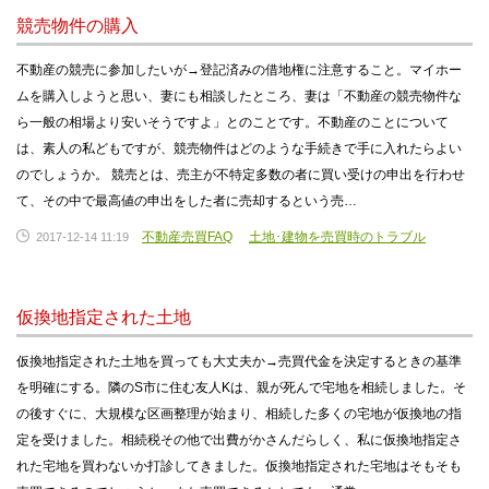
競売物件の購入
不動産の競売に参加したいが→登記済みの借地権に注意すること。マイホー
ムを購入しようと思い、妻にも相談したところ、妻は「不動産の競売物件な
ら一般の相場より安いそうですよ」とのことです。不動産のことについて
は、素人の私どもですが、競売物件はどのような手続きで手に入れたらよい
のでしょうか。 競売とは、売主が不特定多数の者に買い受けの申出を行わせ
て、その中で最高値の申出をした者に売却するという売…
不動産売買FAQ
土地･建物を売買時のトラブル
2017-12-14 11:19
仮換地指定された土地
仮換地指定された土地を買っても大丈夫か→売買代金を決定するときの基準
を明確にする。隣のS市に住む友人Kは、親が死んで宅地を相続しました。そ
の後すぐに、大規模な区画整理が始まり、相続した多くの宅地が仮換地の指
定を受けました。相続税その他で出費がかさんだらしく、私に仮換地指定さ
れた宅地を買わないか打診してきました。仮換地指定された宅地はそもそも