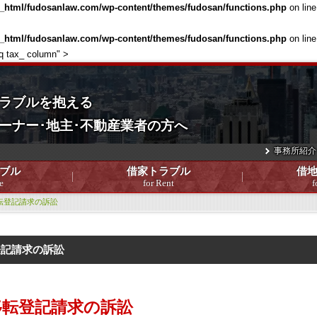
c_html/fudosanlaw.com/wp-content/themes/fudosan/functions.php
on lin
c_html/fudosanlaw.com/wp-content/themes/fudosan/functions.php
on lin
aq tax_ column" >
ラブルを抱える
ーナー･地主･不動産業者の方へ
事務所紹介
ブル
借家トラブル
借
e
for Rent
f
転登記請求の訴訟
登記請求の訴訟
移転登記請求の訴訟