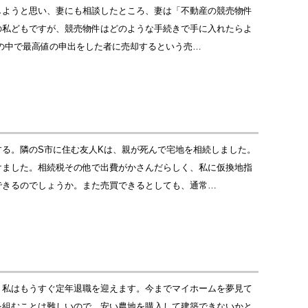
しようと思い、妻にも相談したところ、妻は「不動産の競売物件
の私どもですが、競売物件はどのような手続きで手に入れたらよ
の中で最高値の申出をした者に売却するという売…
る。隣のS市に住む友人Kは、親が死んで宅地を相続しました。
けました。相続税その他で出費がかさんだらしく、私に仮換地指
できるのでしょうか。また売買できるとしても、通常…
。私はもうすぐ定年退職を迎えます。今までマイホームを夢見て
を組むことは難しいので、安い農地を購入して建築できないかと