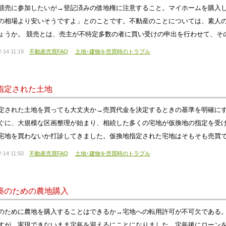
競売に参加したいが→登記済みの借地権に注意すること。マイホームを購入
の相場より安いそうですよ」とのことです。不動産のことについては、素人
ょうか。 競売とは、売主が不特定多数の者に買い受けの申出を行わせて、そ
-14 11:19
不動産売買FAQ
土地･建物を売買時のトラブル
指定された土地
定された土地を買っても大丈夫か→売買代金を決定するときの基準を明確にす
ぐに、大規模な区画整理が始まり、相続した多くの宅地が仮換地の指定を受
宅地を買わないか打診してきました。仮換地指定された宅地はそもそも売買
-14 11:50
不動産売買FAQ
土地･建物を売買時のトラブル
築のための農地購入
のために農地を購入することはできるか→宅地への転用許可が不可欠である
すが、実現できないまま定年を迎えるにことになりました。定年後にローン