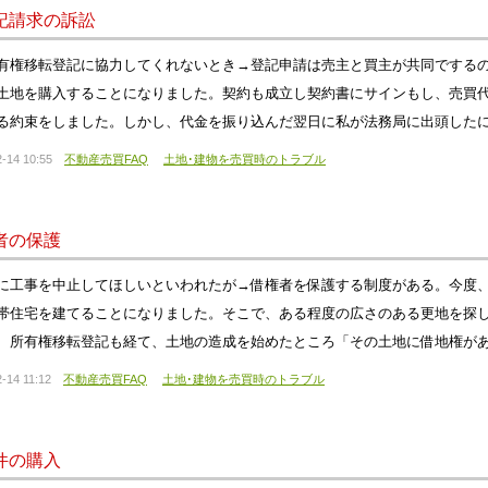
記請求の訴訟
有権移転登記に協力してくれないとき→登記申請は売主と買主が共同でする
土地を購入することになりました。契約も成立し契約書にサインもし、売買
る約束をしました。しかし、代金を振り込んだ翌日に私が法務局に出頭した
-14 10:55
不動産売買FAQ
土地･建物を売買時のトラブル
者の保護
に工事を中止してほしいといわれたが→借権者を保護する制度がある。今度
帯住宅を建てることになりました。そこで、ある程度の広さのある更地を探
、所有権移転登記も経て、土地の造成を始めたところ「その土地に借地権が
-14 11:12
不動産売買FAQ
土地･建物を売買時のトラブル
件の購入