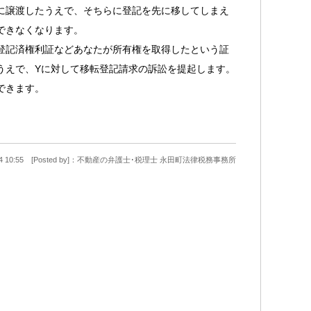
に譲渡したうえで、そちらに登記を先に移してしまえ
できなくなります。
登記済権利証などあなたが所有権を取得したという証
うえで、Yに対して移転登記請求の訴訟を提起します。
できます。
2-14 10:55 [Posted by]：不動産の弁護士･税理士 永田町法律税務事務所