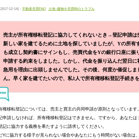
[2017-12-14]：
不動産売買FAQ
土地･建物を売買時のトラブル
売主が所有権移転登記に協力してくれないとき→登記申請は
新しい家を建てるために土地を探していましたが、Yの所有
も成立し契約書にサインもし、売買代金をYの銀行口座に振
申請する約束をしました。しかし、代金を振り込んだ翌日に
急用を理由に出頭しませんでした。その後、何度か催促しま
ん。早く家を建てたいので、私1人で所有権移転登記手続き
有権移転登記については、売主と買主の共同申請が原則となっています
記申請しなければ、所有権移転登記はできません。ですから、あなたは
登記に協力する義務を果たすように請求してください。
だYに協力する様子が見られない場合やあなたにもう時間がない場合は