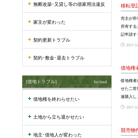
無断改築･又貸し等の借家用法違反
移転登
売主が所
家主が変わった
所有する
記申請す
契約更新トラブル
2017-12
契約･敷金･退去トラブル
借地権
借地権者
[借地トラブル]
for land
せた二世
速購入し
借地権を終わらせたい
2017-12
土地から立ち退かせたい
競売物
地主･借地人が変わった