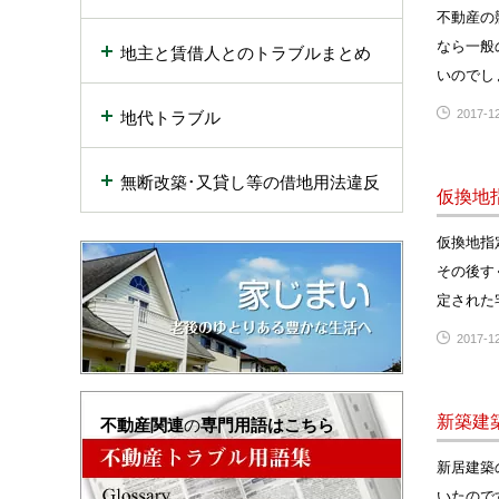
不動産の
なら一般
地主と賃借人とのトラブルまとめ
いのでし
2017-12
地代トラブル
無断改築･又貸し等の借地用法違反
仮換地
仮換地指
その後す
定された
2017-12
新築建
不動産関連
の
専門用語はこちら
新居建築
いたので