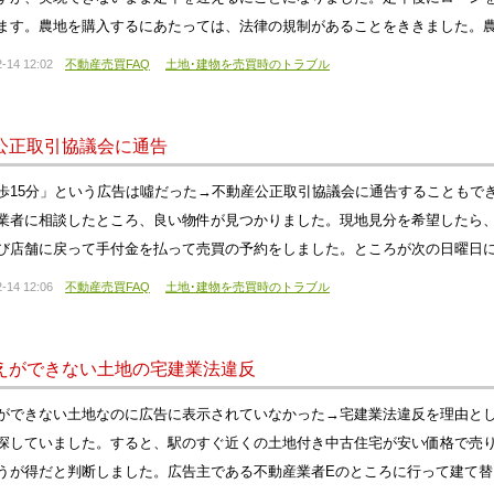
ます。農地を購入するにあたっては、法律の規制があることをききました。農
-14 12:02
不動産売買FAQ
土地･建物を売買時のトラブル
公正取引協議会に通告
歩15分」という広告は噓だった→不動産公正取引協議会に通告することもで
業者に相談したところ、良い物件が見つかりました。現地見分を希望したら
び店舗に戻って手付金を払って売買の予約をしました。ところが次の日曜日
-14 12:06
不動産売買FAQ
土地･建物を売買時のトラブル
えができない土地の宅建業法違反
ができない土地なのに広告に表示されていなかった→宅建業法違反を理由と
探していました。すると、駅のすぐ近くの土地付き中古住宅が安い価格で売
うが得だと判断しました。広告主である不動産業者Eのところに行って建て