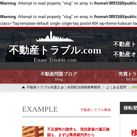
Warning
: Attempt to read property "slug" on array in
/home/r3893160/publi
Warning
: Attempt to read property "slug" on array in
/home/r3893160/publi
class="faq-template-default single single-faq postid-404 wp-theme-fudosan f
不動産ト
不動産トラブル.com
不動産オ
Estate Trouble.com
不動産問題ブログ
売買トラ
blog
for Sal
不動産トラブル弁護士.jp｜永田町法律税務事務所
よくある質問
移
EXAMPLE
移転
不動産トラブル事例
不足賃料の請求も、現状家賃の適正確
認も、まずは簡易裁判所から