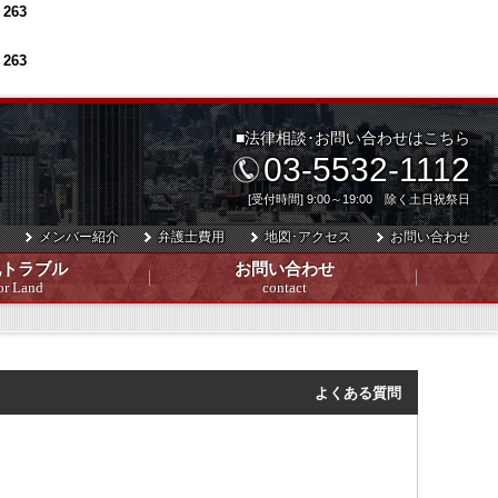
e
263
e
263
■法律相談･お問い合わせはこちら
03-5532-1112
[受付時間] 9:00～19:00 除く土日祝祭日
メンバー紹介
弁護士費用
地図･アクセス
お問い合わせ
地トラブル
お問い合わせ
or Land
contact
よくある質問