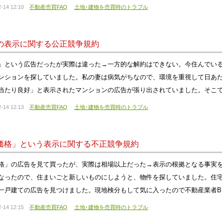
-14 12:10
不動産売買FAQ
土地･建物を売買時のトラブル
の表示に関する公正競争規約
」という広告だったが実際は違った→一方的な解約はできない。今住んでい
ンションを探していました。私の妻は病気がちなので、環境を重視して日あ
当たり良好」と表示されたマンションの広告が張り出されていました。そこ
-14 12:13
不動産売買FAQ
土地･建物を売買時のトラブル
価格」という表示に関する不正競争規約
格」の広告を見て買ったが、実際は相場以上だった→表示の根拠となる事実
なったので、住まいごと新しいものにしようと、物件を探していました。住宅
一戸建ての広告を見つけました。現地検分もして気に入ったので不動産業者
-14 12:15
不動産売買FAQ
土地･建物を売買時のトラブル