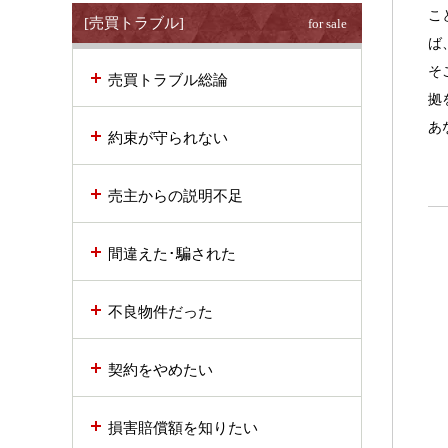
こ
[売買トラブル]
for sale
ば
そ
売買トラブル総論
拠
あ
約束が守られない
売主からの説明不足
間違えた･騙された
不良物件だった
契約をやめたい
損害賠償額を知りたい