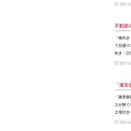
2017-12
不動産
「南向き
て分譲マ
向き・日
2017-12
「激安
「激安価
エが狭く
土地付き
2017-12