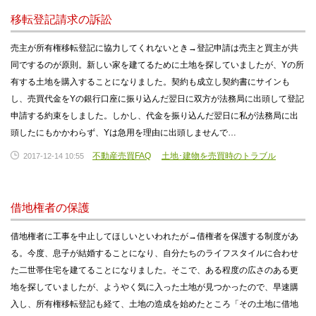
移転登記請求の訴訟
売主が所有権移転登記に協力してくれないとき→登記申請は売主と買主が共
同でするのが原則。新しい家を建てるために土地を探していましたが、Yの所
有する土地を購入することになりました。契約も成立し契約書にサインも
し、売買代金をYの銀行口座に振り込んだ翌日に双方が法務局に出頭して登記
申請する約束をしました。しかし、代金を振り込んだ翌日に私が法務局に出
頭したにもかかわらず、Yは急用を理由に出頭しませんで…
不動産売買FAQ
土地･建物を売買時のトラブル
2017-12-14 10:55
借地権者の保護
借地権者に工事を中止してほしいといわれたが→借権者を保護する制度があ
る。今度、息子が結婚することになり、自分たちのライフスタイルに合わせ
た二世帯住宅を建てることになりました。そこで、ある程度の広さのある更
地を探していましたが、ようやく気に入った土地が見つかったので、早速購
入し、所有権移転登記も経て、土地の造成を始めたところ「その土地に借地