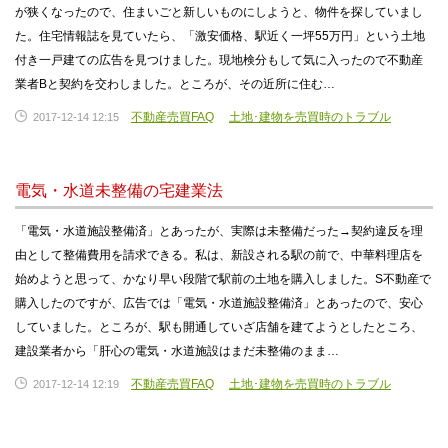
が狭くなったので、住まいごと新しいものにしようと、物件を探していまし
た。住宅情報誌を見ていたら、「激安価格、駅近く一坪55万円」という土地
付き一戸建ての広告を見つけました。現地検分もして気に入ったので不動産
業者Bと契約を交わしました。ところが、その近所に住む…
不動産売買FAQ
土地･建物を売買時のトラブル
2017-12-14 12:15
電気・水道未整備の宅建業法
「電気・水道施設整備済」とあったが、実際は未整備だった→契約違反を理
由として整備費用を請求できる。私は、新設される駅の前で、中華料理店を
始めようと思って、かなり早い段階で駅前の土地を購入しました。S不動産で
購入したのですが、広告では「電気・水道施設整備済」とあったので、安心
していました。ところが、駅も開通していざ店舗を建てようとしたところ、
建設業者から「肝心の電気・水道施設はまだ未整備のまま…
不動産売買FAQ
土地･建物を売買時のトラブル
2017-12-14 12:19