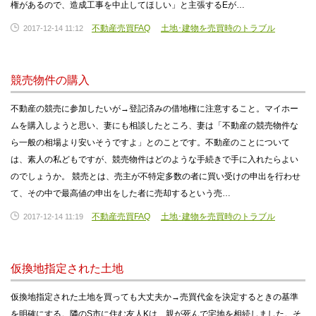
権があるので、造成工事を中止してほしい」と主張するEが…
不動産売買FAQ
土地･建物を売買時のトラブル
2017-12-14 11:12
競売物件の購入
不動産の競売に参加したいが→登記済みの借地権に注意すること。マイホー
ムを購入しようと思い、妻にも相談したところ、妻は「不動産の競売物件な
ら一般の相場より安いそうですよ」とのことです。不動産のことについて
は、素人の私どもですが、競売物件はどのような手続きで手に入れたらよい
のでしょうか。 競売とは、売主が不特定多数の者に買い受けの申出を行わせ
て、その中で最高値の申出をした者に売却するという売…
不動産売買FAQ
土地･建物を売買時のトラブル
2017-12-14 11:19
仮換地指定された土地
仮換地指定された土地を買っても大丈夫か→売買代金を決定するときの基準
を明確にする。隣のS市に住む友人Kは、親が死んで宅地を相続しました。そ