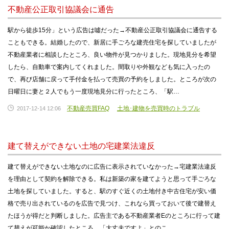
不動産公正取引協議会に通告
駅から徒歩15分」という広告は噓だった→不動産公正取引協議会に通告する
こともできる。結婚したので、新居に手ごろな建売住宅を探していましたが
不動産業者に相談したところ、良い物件が見つかりました。現地見分を希望
したら、自動車で案内してくれました。間取りや外観なども気に入ったの
で、再び店舗に戻って手付金を払って売買の予約をしました。ところが次の
日曜日に妻と２人でもう一度現地見分に行ったところ、「駅…
不動産売買FAQ
土地･建物を売買時のトラブル
2017-12-14 12:06
建て替えができない土地の宅建業法違反
建て替えができない土地なのに広告に表示されていなかった→宅建業法違反
を理由として契約を解除できる。私は新築の家を建てようと思って手ごろな
土地を探していました。すると、駅のすぐ近くの土地付き中古住宅が安い価
格で売り出されているのを広告で見つけ、これなら買っておいて後で建替え
たほうが得だと判断しました。広告主である不動産業者Eのところに行って建
て替えが可能か確認したところ、「大丈夫ですよ」とのこ…