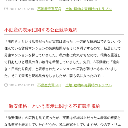
不動産売買FAQ
土地･建物を売買時のトラブル
2017-12-14 12:10
不動産の表示に関する公正競争規約
「南向き」という広告だったが実際は違った→一方的な解約はできない。今
住んでいる賃貸マンションの契約期間がもうじき満了するので、新居として
分譲マンションを探していました。私の妻は病気がちなので、環境を重視し
て日あたりと通風の良い物件を希望していました。先日、A不動産に「南向
き・日当たり良好」と表示されたマンションの広告が張り出されていまし
た。そこで業者と現地見分をしましたが、妻も気に入ったので…
不動産売買FAQ
土地･建物を売買時のトラブル
2017-12-14 12:13
「激安価格」という表示に関する不正競争規約
「激安価格」の広告を見て買ったが、実際は相場以上だった→表示の根拠と
なる事実を表示していたかどうか。私は画家をしていますが、今のアトリエ