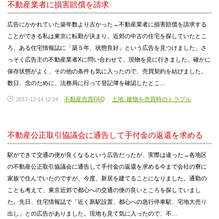
不動産業者に損害賠償を請求
広告にかかれていた築年数より古かった→不動産業者に損害賠償を請求する
ことができる私は東京に転勤が決まり、近郊の中古の住宅を探していたとこ
ろ、ある住宅情報誌に「築５年、状態良好」という広告を見つけました。さ
っそく広告主の不動産業者Xに問い合わせて、現物を見に行きました。確かに
保存状態がよく、その他の条件も気に入ったので、売買契約を結びました。
数日、念のために、法務局に行って登記簿を確認したとこ…
不動産売買FAQ
土地･建物を売買時のトラブル
2017-12-14 12:24
不動産公正取引協議会に通告して手付金の返還を求める
駅ができて交通の便が良くなるという広告だったが、実際は違った→各地区
の不動産公正取引協議会に通告して手付金の返還を求める今まで会社の寮に
家族で住んでいたのですが、今度、新居を建てることになりました。通勤の
ことも考えて、東京近郊で都心への交通の便の良いところを探していまし
た。先日、住宅情報誌で「近く新駅設置、都心への急行停車駅、宅地大売り
出し」との広告がありました。現地も見て気に入ったので、不…