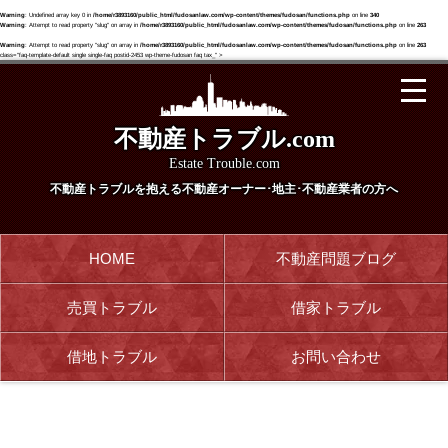
Warning
: Undefined array key 0 in
/home/r3893160/public_html/fudosanlaw.com/wp-content/themes/fudosan/functions.php
on line
340
Warning
: Attempt to read property "slug" on array in
/home/r3893160/public_html/fudosanlaw.com/wp-content/themes/fudosan/functions.php
on line
263
Warning
: Attempt to read property "slug" on array in
/home/r3893160/public_html/fudosanlaw.com/wp-content/themes/fudosan/functions.php
on line
263
class="faq-template-default single single-faq postid-2453 wp-theme-fudosan faq tax_" >
不動産トラブル.com
Estate Trouble.com
不動産トラブルを抱える
不動産オーナー･地主･不動産業者の方へ
HOME
不動産問題ブログ
売買トラブル
借家トラブル
借地トラブル
お問い合わせ