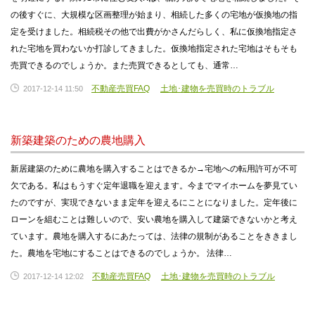
の後すぐに、大規模な区画整理が始まり、相続した多くの宅地が仮換地の指
定を受けました。相続税その他で出費がかさんだらしく、私に仮換地指定さ
れた宅地を買わないか打診してきました。仮換地指定された宅地はそもそも
売買できるのでしょうか。また売買できるとしても、通常…
不動産売買FAQ
土地･建物を売買時のトラブル
2017-12-14 11:50
新築建築のための農地購入
新居建築のために農地を購入することはできるか→宅地への転用許可が不可
欠である。私はもうすぐ定年退職を迎えます。今までマイホームを夢見てい
たのですが、実現できないまま定年を迎えるにことになりました。定年後に
ローンを組むことは難しいので、安い農地を購入して建築できないかと考え
ています。農地を購入するにあたっては、法律の規制があることをききまし
た。農地を宅地にすることはできるのでしょうか。 法律…
不動産売買FAQ
土地･建物を売買時のトラブル
2017-12-14 12:02