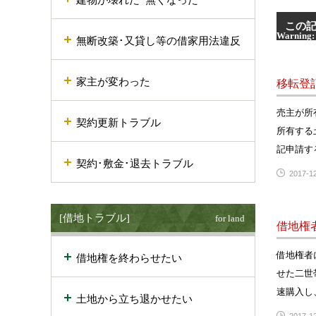
この
Warning
:
無断改築･又貸し等の借家用法違反
Warning
:
line
28
家主が変わった
移転登
売主が所
契約更新トラブル
所有する
記申請す
契約･敷金･退去トラブル
2017-12
[借地トラブル]
for land
借地権
借地権者
借地権を終わらせたい
せた二世
速購入し
土地から立ち退かせたい