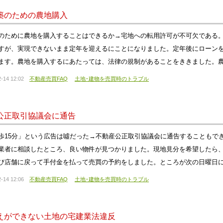
築のための農地購入
のために農地を購入することはできるか→宅地への転用許可が不可欠である
すが、実現できないまま定年を迎えるにことになりました。定年後にローン
ます。農地を購入するにあたっては、法律の規制があることをききました。農
-14 12:02
不動産売買FAQ
土地･建物を売買時のトラブル
公正取引協議会に通告
歩15分」という広告は噓だった→不動産公正取引協議会に通告することもで
業者に相談したところ、良い物件が見つかりました。現地見分を希望したら
び店舗に戻って手付金を払って売買の予約をしました。ところが次の日曜日
-14 12:06
不動産売買FAQ
土地･建物を売買時のトラブル
えができない土地の宅建業法違反