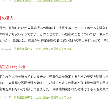
-14 11:12
不動産売買FAQ
土地･建物を売買時のトラブル
件の購入
競売に参加したいが→登記済みの借地権に注意すること。マイホームを購入
の相場より安いそうですよ」とのことです。不動産のことについては、素人
ょうか。 競売とは、売主が不特定多数の者に買い受けの申出を行わせて、そ
-14 11:19
不動産売買FAQ
土地･建物を売買時のトラブル
指定された土地
定された土地を買っても大丈夫か→売買代金を決定するときの基準を明確にす
ぐに、大規模な区画整理が始まり、相続した多くの宅地が仮換地の指定を受
宅地を買わないか打診してきました。仮換地指定された宅地はそもそも売買
-14 11:50
不動産売買FAQ
土地･建物を売買時のトラブル