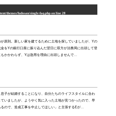
ent/themes/fudosan/single-faq.php
on line
28
fudosanlaw.com/wp-content/themes/fudosan/single-faq.php
on
のが原則。新しい家を建てるために土地を探していましたが、Yの
代金をYの銀行口座に振り込んだ翌日に双方が法務局に出頭して登
にもかかわらず、Yは急用を理由に出頭しませんで…
、息子が結婚することになり、自分たちのライフスタイルに合わ
していましたが、ようやく気に入った土地が見つかったので、早
あるので、造成工事を中止してほしい」と主張するEが…