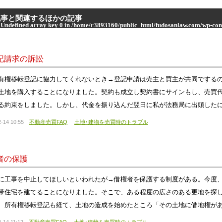
記事と関連するほかの記事
 Undefined array key 0 in
/home/r3893160/public_html/fudosanlaw.com/wp-cont
 Attempt to read property "term_name" on null in
/home/r3893160/public_html/
記請求の訴訟
有権移転登記に協力してくれないとき→登記申請は売主と買主が共同でする
土地を購入することになりました。契約も成立し契約書にサインもし、売買
る約束をしました。しかし、代金を振り込んだ翌日に私が法務局に出頭した
-14 10:55
不動産売買FAQ
土地･建物を売買時のトラブル
者の保護
に工事を中止してほしいといわれたが→借権者を保護する制度がある。今度
帯住宅を建てることになりました。そこで、ある程度の広さのある更地を探
、所有権移転登記も経て、土地の造成を始めたところ「その土地に借地権が