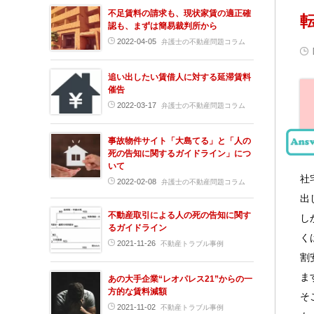
不足賃料の請求も、現状家賃の適正確
認も、まずは簡易裁判所から
2022-04-05
弁護士の不動産問題コラム
追い出したい賃借人に対する延滞賃料
催告
2022-03-17
弁護士の不動産問題コラム
事故物件サイト「大島てる」と「人の
死の告知に関するガイドライン」につ
いて
社
2022-02-08
弁護士の不動産問題コラム
出
不動産取引による人の死の告知に関す
し
るガイドライン
く
2021-11-26
不動産トラブル事例
割
ま
あの大手企業“レオパレス21”からの一
方的な賃料減額
そ
2021-11-02
不動産トラブル事例