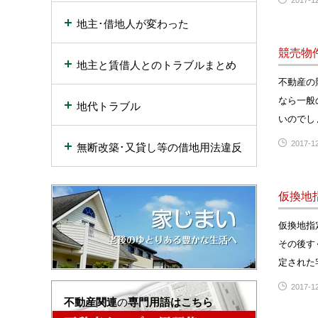
2017-12
地主･借地人が変わった
競売物
地主と賃借人とのトラブルまとめ
不動産の
なら一般
地代トラブル
いのでし
2017-12
無断改築･又貸し等の借地用法違反
仮換地
仮換地指
その後す
定された
2017-12
不動産関連
の
専門用語はこちら