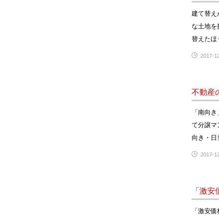
建て替え
な土地を
替えたほ
2017-12
不動産
「南向き
て分譲マ
向き・日
2017-12
「激安
「激安価