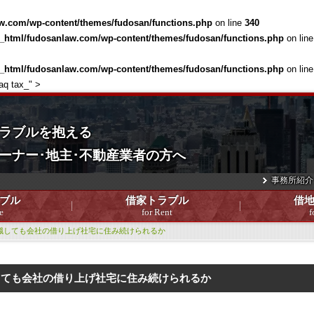
w.com/wp-content/themes/fudosan/functions.php
on line
340
c_html/fudosanlaw.com/wp-content/themes/fudosan/functions.php
on lin
c_html/fudosanlaw.com/wp-content/themes/fudosan/functions.php
on lin
aq tax_" >
ラブルを抱える
ーナー･地主･不動産業者の方へ
事務所紹介
ブル
借家トラブル
借
e
for Rent
f
職しても会社の借り上げ社宅に住み続けられるか
しても会社の借り上げ社宅に住み続けられるか