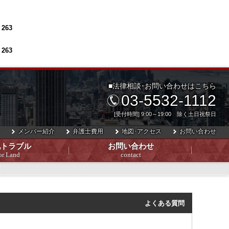
e
263
e
263
■法律相談･お問い合わせはこちら
03-5532-1112
[受付時間] 9:00～19:00 除く土日祝祭日
メンバー紹介
弁護士費用
地図･アクセス
お問い合わせ
地トラブル
お問い合わせ
or Land
contact
よくある質問