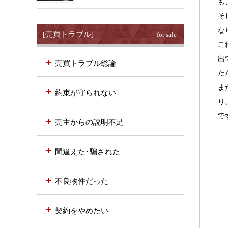
も
そ
な
[売買トラブル]
for sale
こ
出
売買トラブル総論
た
ま
約束が守られない
り
で
売主からの説明不足
間違えた･騙された
不良物件だった
契約をやめたい