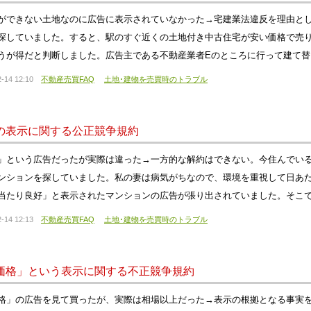
ができない土地なのに広告に表示されていなかった→宅建業法違反を理由と
探していました。すると、駅のすぐ近くの土地付き中古住宅が安い価格で売
うが得だと判断しました。広告主である不動産業者Eのところに行って建て
-14 12:10
不動産売買FAQ
土地･建物を売買時のトラブル
の表示に関する公正競争規約
」という広告だったが実際は違った→一方的な解約はできない。今住んでい
ンションを探していました。私の妻は病気がちなので、環境を重視して日あ
当たり良好」と表示されたマンションの広告が張り出されていました。そこ
-14 12:13
不動産売買FAQ
土地･建物を売買時のトラブル
価格」という表示に関する不正競争規約
格」の広告を見て買ったが、実際は相場以上だった→表示の根拠となる事実