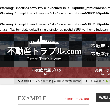
Warning
: Undefined array key 0 in
/home/r3893160/public_html/fudosanla
Warning
: Attempt to read property "slug" on array in
/home/r3893160/publi
Warning
: Attempt to read property "slug" on array in
/home/r3893160/publi
class="faq-template-default single single-faq postid-2398 wp-theme-fudosan f
不動産ト
不動産トラブル.com
不動産オ
Estate Trouble.com
不動産問題ブログ
売買トラ
blog
for Sal
不動産トラブル弁護士.jp｜永田町法律税務事務所
よくある質問
転
EXAMPLE
転職
不動産トラブル事例