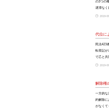
の3つの
遅滞なく
2019-09
代位に
民法42
転登記が
で乙と共
2019-09
解除権
一方的な
約解除に
がなくて