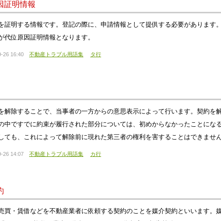
因証明情報
を証明する情報です。登記の際に、申請情報として提供する必要があります
が代位原因証明情報となります。
-26 16:40
不動産トラブル用語集
タ行
を解除することで、当事者の一方からの意思表示によって行います。契約を
の中ですでに約束が履行された部分については、初めからなかったことにな
しても、これによって解除前に現れた第三者の権利を害することはできませ
-26 14:07
不動産トラブル用語集
カ行
約
売買・賃借などを不動産業者に依頼する契約のことを媒介契約といいます。