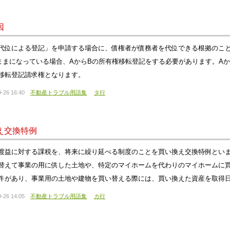
因
代位による登記」を申請する場合に、債権者が債務者を代位できる根拠のこと
ままになっている場合、AからBの所有権移転登記をする必要があります。A
移転登記請求権となります。
-26 16:40
不動産トラブル用語集
タ行
え交換特例
渡益に対する課税を、将来に繰り延べる制度のことを買い換え交換特例とい
替えて事業の用に供した土地や、特定のマイホームを代わりのマイホームに
件があり、事業用の土地や建物を買い替える際には、買い換えた資産を取得日
-26 14:05
不動産トラブル用語集
カ行