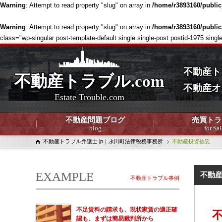
Warning
: Attempt to read property "slug" on array in
/home/r3893160/publi
Warning
: Attempt to read property "slug" on array in
/home/r3893160/publi
class="wp-singular post-template-default single single-post postid-1975 
不動産ト
不動産トラブル.com
不動産オ
Estate Trouble.com
不動産問題ブログ
売買トラ
blog
for Sal
不動産トラブル弁護士.jp｜永田町法律税務事務所
不動産投資信託
EXAMPLE
不動
不動産トラブル事例
不足賃料の請求も、現状家賃の適正確
認も、まずは簡易裁判所から