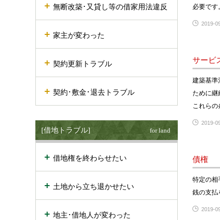
無断改築･又貸し等の借家用法違反
必要です
2019-09
家主が変わった
サービ
契約更新トラブル
建築基準
契約･敷金･退去トラブル
ために継
これらの
2019-09
[借地トラブル]
for land
借地権を終わらせたい
債権
特定の相
土地から立ち退かせたい
銭の支払
2019-09
地主･借地人が変わった