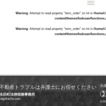
Warning
: Attempt to read property "term_order" on int in
/home/r
content/themes/fudosan/functions
Warning
: Attempt to read property "term_order" on int in
/home/r
content/themes/fudosan/functions
弁
不動産トラブルは弁護士にお任せください
永田町法律税務事務所
9:0