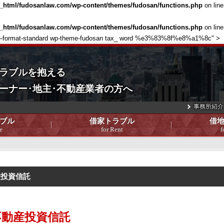
c_html/fudosanlaw.com/wp-content/themes/fudosan/functions.php
on lin
c_html/fudosanlaw.com/wp-content/themes/fudosan/functions.php
on lin
single-format-standard wp-theme-fudosan tax_ word %e3%83%8f%e8%a1%8c" >
ラブルを抱える
ーナー･地主･不動産業者の方へ
事務所紹介
ブル
借家トラブル
借
e
for Rent
f
産投資信託
不動産投資信託