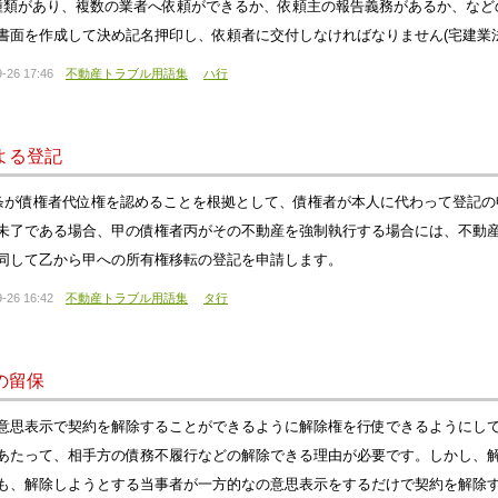
種類があり、複数の業者へ依頼ができるか、依頼主の報告義務があるか、など
書面を作成して決め記名押印し、依頼者に交付しなければなりません(宅建業法3
-26 17:46
不動産トラブル用語集
ハ行
よる登記
3条が債権者代位権を認めることを根拠として、債権者が本人に代わって登記
未了である場合、甲の債権者丙がその不動産を強制執行する場合には、不動
同して乙から甲への所有権移転の登記を申請します。
-26 16:42
不動産トラブル用語集
タ行
の留保
意思表示で契約を解除することができるように解除権を行使できるようにし
あたって、相手方の債務不履行などの解除できる理由が必要です。しかし、
も、解除しようとする当事者が一方的なの意思表示をするだけで契約を解除