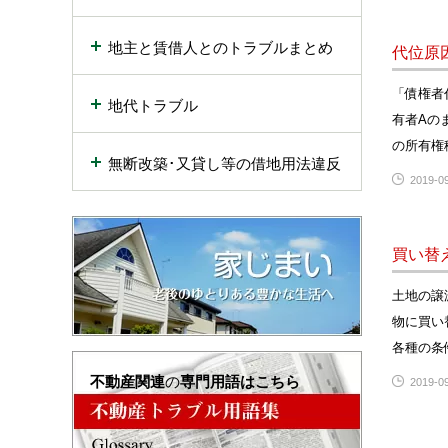
地主と賃借人とのトラブルまとめ
代位原
「債権者
地代トラブル
有者Aの
の所有権
無断改築･又貸し等の借地用法違反
2019-09
買い替
土地の譲
物に買い
各種の条
不動産関連
の
専門用語はこちら
2019-09