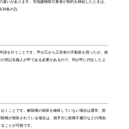
の違いがあります。宅地建物取引業者が契約を締結したときは、
4条の2)。
の申請を行うことです。甲が乙から乙所有の不動産を買ったが、移
産の登記名義人が甲である必要があるので、丙が甲に代位した上
ておくことです。解除権の留保を確保していない場合は通常、契
解除権が留保されている場合は、相手方に債務不履行などの理由
することが可能です。