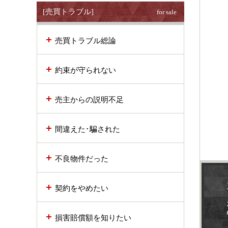
[売買トラブル]
for sale
売買トラブル総論
約束が守られない
売主からの説明不足
間違えた･騙された
不良物件だった
契約をやめたい
損害賠償額を知りたい