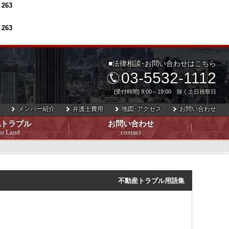
e
263
e
263
■法律相談･お問い合わせはこちら
03-5532-1112
[受付時間] 9:00～19:00 除く土日祝祭日
メンバー紹介
弁護士費用
地図･アクセス
お問い合わせ
地トラブル
お問い合わせ
or Land
contact
不動産トラブル用語集