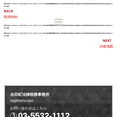
Warning
: Attempt to read property "term_order" on int in
/home/r3893160/public_html/fudosanlaw.com/wp-content/themes/fudosan/functions.php
on
line
196
取得時効
Warning
: Attempt to read property "term_order" on int in
/home/r3893160/public_html/fudosanlaw.com/wp-content/themes/fudosan/functions.php
on
line
196
Warning
: Attempt to read property "term_order" on int in
/home/r3893160/public_html/fudosanlaw.com/wp-content/themes/fudosan/functions.php
on
line
196
14条地図
永田町法律税務事務所
お問い合わせはこちら
03-5532-1112