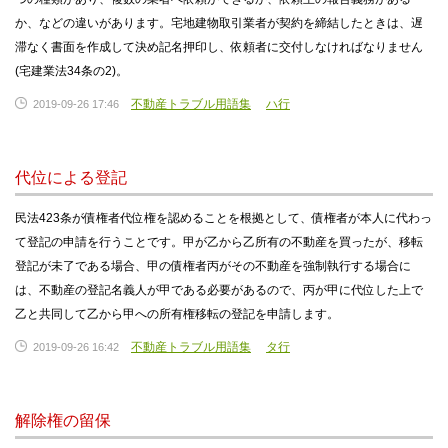
か、などの違いがあります。宅地建物取引業者が契約を締結したときは、遅
滞なく書面を作成して決め記名押印し、依頼者に交付しなければなりません
(宅建業法34条の2)。
不動産トラブル用語集
ハ行
2019-09-26 17:46
代位による登記
民法423条が債権者代位権を認めることを根拠として、債権者が本人に代わっ
て登記の申請を行うことです。甲が乙から乙所有の不動産を買ったが、移転
登記が未了である場合、甲の債権者丙がその不動産を強制執行する場合に
は、不動産の登記名義人が甲である必要があるので、丙が甲に代位した上で
乙と共同して乙から甲への所有権移転の登記を申請します。
不動産トラブル用語集
タ行
2019-09-26 16:42
解除権の留保