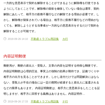
一方的な意思表示で契約を解除することができるように解除権を行使できる
ようにしておくことです。解除権の留保を確保していない場合は通常、契約
解除にあたって、相手方の債務不履行などの解除できる理由が必要です。し
かし、解除権が留保されている場合は、相手方に債務不履行などの理由がな
くても、解除しようとする当事者が一方的なの意思表示をするだけで契約を
解除することが可能です。
不動産トラブル用語集
カ行
2019-09-26 14:10
内容証明郵便
郵便局が、郵便の差出人・受取人、文章の内容を証明する特殊な郵便です。
内容証明郵便は心理的圧迫、事実上の強制の効果が期待でき、証拠づくりや
相手方の出方を見ることができます。しかし送付だけでは問題解決にはなら
ない、受取人が不在の場合には一定の期間が経過すると差出人に返還される
などの限界もあります。 内容証明郵便は、相手方に意思表示をしたことを証
明しますが、相手方に回答する義務はありません。内容証明作…
不動産トラブル用語集
ナ行
2019-09-26 17:33