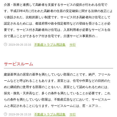
介護・医療と連携して高齢者を支援するサービスの提供が行われる住宅で
す。平成23年4月に行われた高齢者の住居の安定確保に関する法律の改正によ
り創設された、比較的新しい制度です。サービス付き高齢者向け住宅として
認定されるためには、都道府県や政令指定都市などの登録を受けることが必
要です。サービス付き高齢者向け住宅は、入居利用者が必要なサービスを自
分で選ぶことができるケア付き住宅です。介護サービス事業所の…
不動産トラブル用語集
サ行
2019-09-26 15:16
サービスルーム
建築基準法の居室の基準を満たしていない部屋のことです。納戸、フリール
ームなどと呼ばれることもあります。居室とは、住宅や作業などの目的のた
めに継続的に使用する部屋のことをいい、居室として認められるためには、
採光・換気・天井高など、多くの条件を満たしていることが必要です。これ
らの条件を満たしていない部屋は、不動産広告などにおいて、サービスルー
ムと表記されることになります。サービスルームには、窓・エアコ…
不動産トラブル用語集
サ行
2019-09-26 15:18