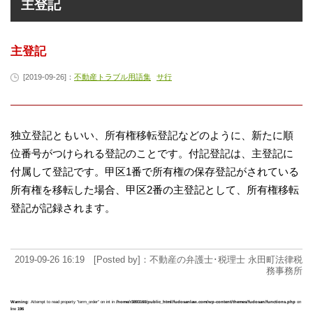
主登記
主登記
[2019-09-26]：
不動産トラブル用語集
サ行
独立登記ともいい、所有権移転登記などのように、新たに順
位番号がつけられる登記のことです。付記登記は、主登記に
付属して登記です。甲区1番で所有権の保存登記がされている
所有権を移転した場合、甲区2番の主登記として、所有権移転
登記が記録されます。
2019-09-26 16:19 [Posted by]：不動産の弁護士･税理士 永田町法律税
務事務所
Warning
: Attempt to read property "term_order" on int in
/home/r3893160/public_html/fudosanlaw.com/wp-content/themes/fudosan/functions.php
on
line
196