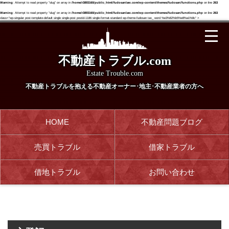
Warning
: Attempt to read property "slug" on array in
/home/r3893160/public_html/fudosanlaw.com/wp-content/themes/fudosan/functions.php
on line
263
Warning
: Attempt to read property "slug" on array in
/home/r3893160/public_html/fudosanlaw.com/wp-content/themes/fudosan/functions.php
on line
263
class="wp-singular post-template-default single single-post postid-1186 single-format-standard wp-theme-fudosan tax_ word %e3%82%b5%e8%a1%8c" >
不動産トラブル.com
Estate Trouble.com
不動産トラブルを抱える
不動産オーナー･地主･不動産業者の方へ
HOME
不動産問題ブログ
売買トラブル
借家トラブル
借地トラブル
お問い合わせ