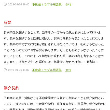
不動産トラブル用語集
タ行
2019-09-26 16:40
解除
契約関係を解除することで、当事者の一方からの意思表示によって行いま
す。契約を解除すると効果は遡及し、契約は最初から無かったことになりま
す。契約の中ですでに約束が履行された部分については、初めからなかった
ことになるので元に戻す必要があります。もっとも初めからなかったことに
するにしても、これによって解除前に現れた第三者の権利を害することはで
きません。損害が発生した場合には、解除権の行使とは別に、損害賠…
不動産トラブル用語集
カ行
2019-09-26 14:07
媒介契約
不動産の売買・賃借などを不動産業者に依頼する契約のことを媒介契約とい
います。媒介契約には、一般媒介契約、専任媒介契約、専属専任媒介契約の3
つの種類があり、複数の業者へ依頼ができるか、依頼主の報告義務がある