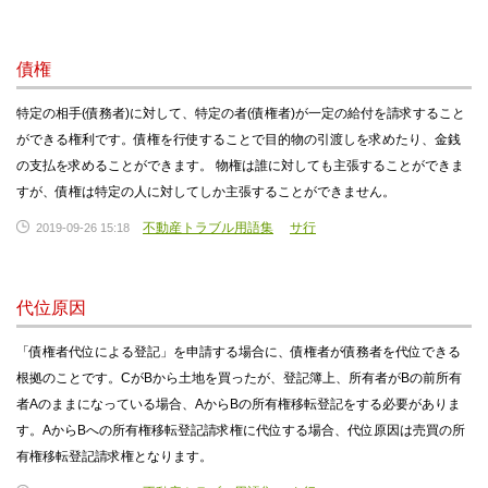
債権
特定の相手(債務者)に対して、特定の者(債権者)が一定の給付を請求すること
ができる権利です。債権を行使することで目的物の引渡しを求めたり、金銭
の支払を求めることができます。 物権は誰に対しても主張することができま
すが、債権は特定の人に対してしか主張することができません。
不動産トラブル用語集
サ行
2019-09-26 15:18
代位原因
「債権者代位による登記」を申請する場合に、債権者が債務者を代位できる
根拠のことです。CがBから土地を買ったが、登記簿上、所有者がBの前所有
者Aのままになっている場合、AからBの所有権移転登記をする必要がありま
す。AからBへの所有権移転登記請求権に代位する場合、代位原因は売買の所
有権移転登記請求権となります。