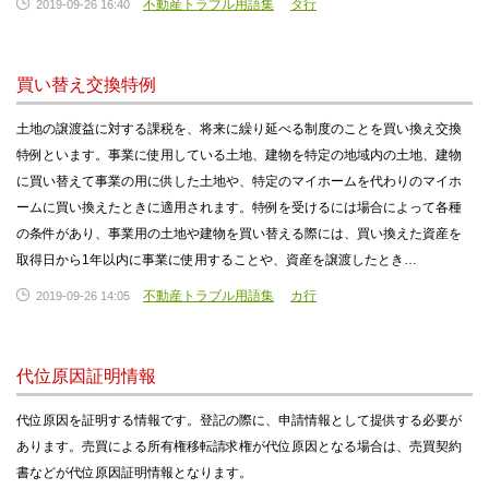
不動産トラブル用語集
タ行
2019-09-26 16:40
買い替え交換特例
土地の譲渡益に対する課税を、将来に繰り延べる制度のことを買い換え交換
特例といます。事業に使用している土地、建物を特定の地域内の土地、建物
に買い替えて事業の用に供した土地や、特定のマイホームを代わりのマイホ
ームに買い換えたときに適用されます。特例を受けるには場合によって各種
の条件があり、事業用の土地や建物を買い替える際には、買い換えた資産を
取得日から1年以内に事業に使用することや、資産を譲渡したとき…
不動産トラブル用語集
カ行
2019-09-26 14:05
代位原因証明情報
代位原因を証明する情報です。登記の際に、申請情報として提供する必要が
あります。売買による所有権移転請求権が代位原因となる場合は、売買契約
書などが代位原因証明情報となります。