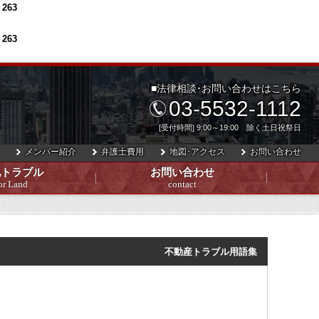
e
263
e
263
■法律相談･お問い合わせはこちら
03-5532-1112
[受付時間] 9:00～19:00 除く土日祝祭日
メンバー紹介
弁護士費用
地図･アクセス
お問い合わせ
地トラブル
お問い合わせ
or Land
contact
不動産トラブル用語集