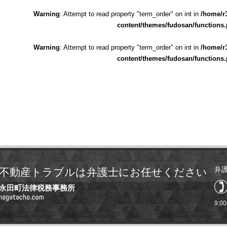
Warning
: Attempt to read property "term_order" on int in
/home/r
content/themes/fudosan/functions
Warning
: Attempt to read property "term_order" on int in
/home/r
content/themes/fudosan/functions
弁
不動産トラブルは弁護士にお任せください
永田町法律税務事務所
9:0