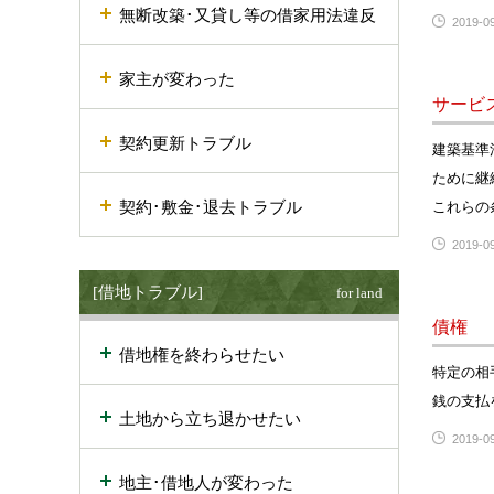
無断改築･又貸し等の借家用法違反
2019-09
家主が変わった
サービ
契約更新トラブル
建築基準
ために継
契約･敷金･退去トラブル
これらの
2019-09
[借地トラブル]
for land
債権
借地権を終わらせたい
特定の相
銭の支払
土地から立ち退かせたい
2019-09
地主･借地人が変わった