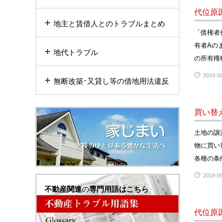
代位原
地主と賃借人とのトラブルまとめ
「債権者
有者Aの
地代トラブル
の所有権
2019-09
無断改築･又貸し等の借地用法違反
買い替
土地の譲
物に買い
各種の条
2019-09
不動産関連
の
専門用語はこちら
代位原