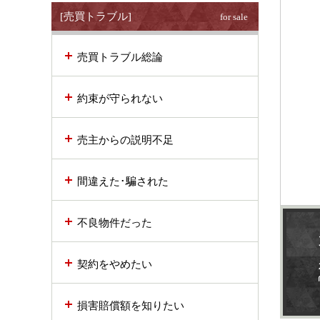
[売買トラブル]
for sale
売買トラブル総論
約束が守られない
売主からの説明不足
間違えた･騙された
不良物件だった
契約をやめたい
損害賠償額を知りたい