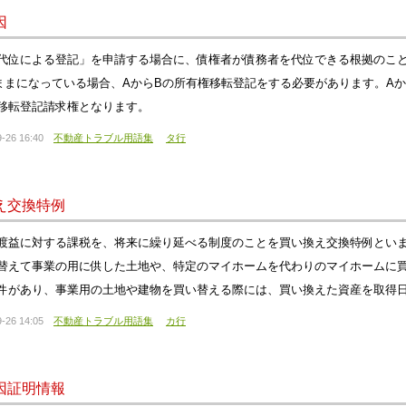
因
代位による登記」を申請する場合に、債権者が債務者を代位できる根拠のこと
ままになっている場合、AからBの所有権移転登記をする必要があります。A
移転登記請求権となります。
-26 16:40
不動産トラブル用語集
タ行
え交換特例
渡益に対する課税を、将来に繰り延べる制度のことを買い換え交換特例とい
替えて事業の用に供した土地や、特定のマイホームを代わりのマイホームに
件があり、事業用の土地や建物を買い替える際には、買い換えた資産を取得日
-26 14:05
不動産トラブル用語集
カ行
因証明情報