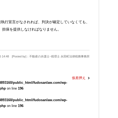
仮執行宣言がなされれば、判決が確定していなくても、
、担保を提供しなければなりません。
9-26 14:48 [Posted by]：不動産の弁護士･税理士 永田町法律税務事務所
仮差押え
3893160/public_html/fudosanlaw.com/wp-
.php
on line
196
3893160/public_html/fudosanlaw.com/wp-
.php
on line
196