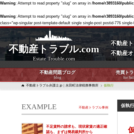
Warning
: Attempt to read property "slug" on array in
/home/r3893160/publi
Warning
: Attempt to read property "slug" on array in
/home/r3893160/publi
class="wp-singular post-template-default single single-post postid-776 
不動産ト
不動産トラブル.com
不動産オ
Estate Trouble.com
不動産問題ブログ
売買トラ
blog
for Sal
不動産トラブル弁護士.jp｜永田町法律税務事務所
仮執行
EXAMPLE
仮執
不動産トラブル事例
不足賃料の請求も、現状家賃の適正確
認も、まずは簡易裁判所から