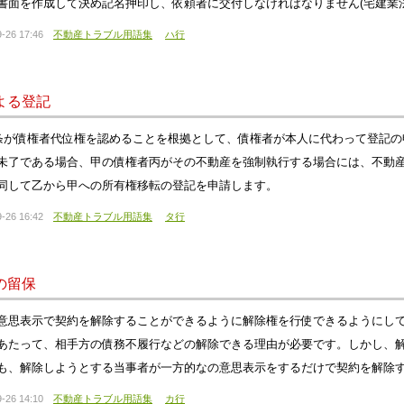
書面を作成して決め記名押印し、依頼者に交付しなければなりません(宅建業法3
-26 17:46
不動産トラブル用語集
ハ行
よる登記
3条が債権者代位権を認めることを根拠として、債権者が本人に代わって登記
未了である場合、甲の債権者丙がその不動産を強制執行する場合には、不動
同して乙から甲への所有権移転の登記を申請します。
-26 16:42
不動産トラブル用語集
タ行
の留保
意思表示で契約を解除することができるように解除権を行使できるようにし
あたって、相手方の債務不履行などの解除できる理由が必要です。しかし、
も、解除しようとする当事者が一方的なの意思表示をするだけで契約を解除
-26 14:10
不動産トラブル用語集
カ行