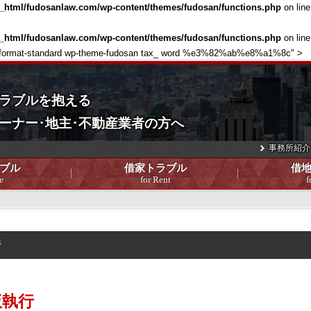
c_html/fudosanlaw.com/wp-content/themes/fudosan/functions.php
on lin
c_html/fudosanlaw.com/wp-content/themes/fudosan/functions.php
on lin
single-format-standard wp-theme-fudosan tax_ word %e3%82%ab%e8%a1%8c" >
ラブルを抱える
ーナー･地主･不動産業者の方へ
事務所紹介
ブル
借家トラブル
借
e
for Rent
f
行
仮執行