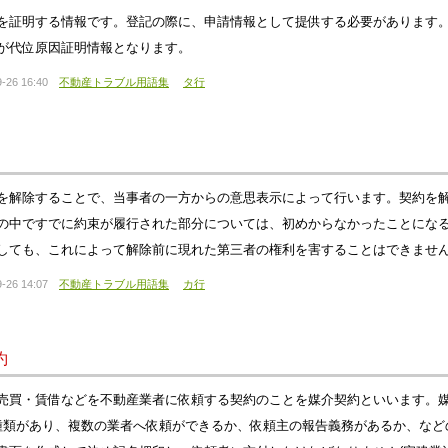
を証明する情報です。登記の際に、申請情報として提供する必要があります
が代位原因証明情報となります。
-26 16:40
不動産トラブル用語集
タ行
を解除することで、当事者の一方からの意思表示によって行います。契約を
の中ですでに約束が履行された部分については、初めからなかったことにな
しても、これによって解除前に現れた第三者の権利を害することはできませ
-26 14:07
不動産トラブル用語集
カ行
約
売買・賃借などを不動産業者に依頼する契約のことを媒介契約といいます。
種類があり、複数の業者へ依頼ができるか、依頼主の報告義務があるか、など