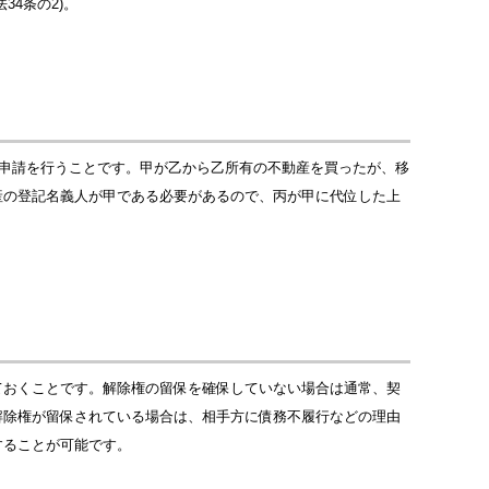
4条の2)。
の申請を行うことです。甲が乙から乙所有の不動産を買ったが、移
産の登記名義人が甲である必要があるので、丙が甲に代位した上
ておくことです。解除権の留保を確保していない場合は通常、契
解除権が留保されている場合は、相手方に債務不履行などの理由
することが可能です。