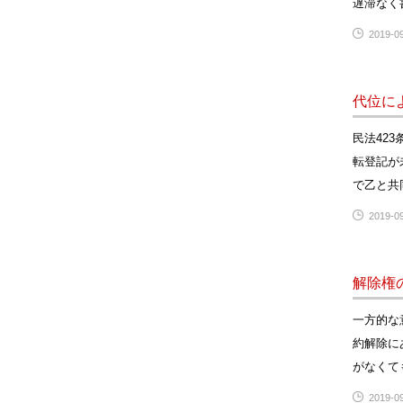
遅滞なく
2019-09
代位に
民法42
転登記が
で乙と共
2019-09
解除権
一方的な
約解除に
がなくて
2019-09