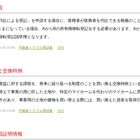
因
代位による登記」を申請する場合に、債権者が債務者を代位できる根拠のこと
ままになっている場合、AからBの所有権移転登記をする必要があります。A
移転登記請求権となります。
-26 16:40
不動産トラブル用語集
タ行
え交換特例
渡益に対する課税を、将来に繰り延べる制度のことを買い換え交換特例とい
替えて事業の用に供した土地や、特定のマイホームを代わりのマイホームに
件があり、事業用の土地や建物を買い替える際には、買い換えた資産を取得日
-26 14:05
不動産トラブル用語集
カ行
因証明情報