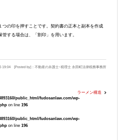
１つの印を押すことです。契約書の正本と副本を作成
保管する場合は、「割印」を用います。
9-26 19:04 [Posted by]：不動産の弁護士･税理士 永田町法律税務事務所
ラーメン構造
3893160/public_html/fudosanlaw.com/wp-
.php
on line
196
3893160/public_html/fudosanlaw.com/wp-
.php
on line
196