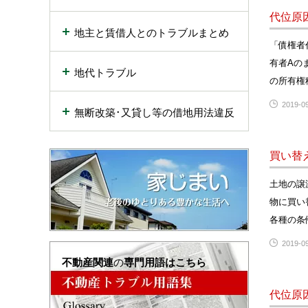
代位原
地主と賃借人とのトラブルまとめ
「債権者
有者Aの
地代トラブル
の所有権
2019-09
無断改築･又貸し等の借地用法違反
買い替
土地の譲
物に買い
各種の条
2019-09
不動産関連
の
専門用語はこちら
代位原