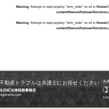
Warning
: Attempt to read property "term_order" on int in
/home/r
content/themes/fudosan/functions
Warning
: Attempt to read property "term_order" on int in
/home/r
content/themes/fudosan/functions
弁
不動産トラブルは弁護士にお任せください
永田町法律税務事務所
9:0