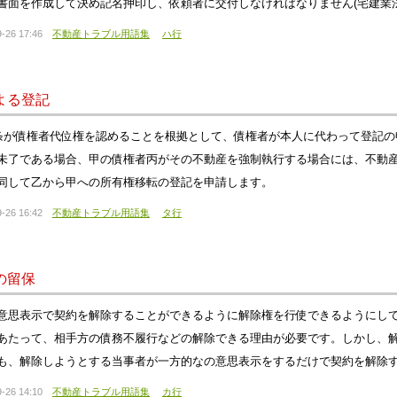
書面を作成して決め記名押印し、依頼者に交付しなければなりません(宅建業法3
-26 17:46
不動産トラブル用語集
ハ行
よる登記
3条が債権者代位権を認めることを根拠として、債権者が本人に代わって登記
未了である場合、甲の債権者丙がその不動産を強制執行する場合には、不動
同して乙から甲への所有権移転の登記を申請します。
-26 16:42
不動産トラブル用語集
タ行
の留保
意思表示で契約を解除することができるように解除権を行使できるようにし
あたって、相手方の債務不履行などの解除できる理由が必要です。しかし、
も、解除しようとする当事者が一方的なの意思表示をするだけで契約を解除
-26 14:10
不動産トラブル用語集
カ行