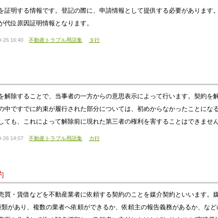
を証明する情報です。登記の際に、申請情報として提供する必要があります
が代位原因証明情報となります。
-26 16:40
不動産トラブル用語集
タ行
を解除することで、当事者の一方からの意思表示によって行います。契約を
の中ですでに約束が履行された部分については、初めからなかったことにな
しても、これによって解除前に現れた第三者の権利を害することはできませ
-26 14:07
不動産トラブル用語集
カ行
約
売買・賃借などを不動産業者に依頼する契約のことを媒介契約といいます。
種類があり、複数の業者へ依頼ができるか、依頼主の報告義務があるか、など