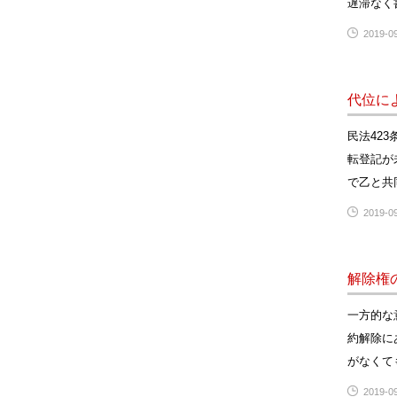
遅滞なく
2019-09
代位に
民法42
転登記が
で乙と共
2019-09
解除権
一方的な
約解除に
がなくて
2019-09