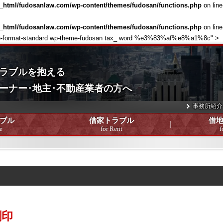
c_html/fudosanlaw.com/wp-content/themes/fudosan/functions.php
on lin
c_html/fudosanlaw.com/wp-content/themes/fudosan/functions.php
on lin
single-format-standard wp-theme-fudosan tax_ word %e3%83%af%e8%a1%8c" >
ラブルを抱える
ーナー･地主･不動産業者の方へ
事務所紹介
ブル
借家トラブル
借
e
for Rent
f
割印