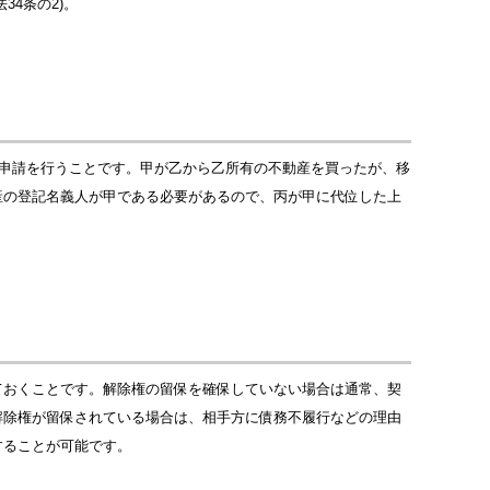
4条の2)。
の申請を行うことです。甲が乙から乙所有の不動産を買ったが、移
産の登記名義人が甲である必要があるので、丙が甲に代位した上
ておくことです。解除権の留保を確保していない場合は通常、契
解除権が留保されている場合は、相手方に債務不履行などの理由
することが可能です。