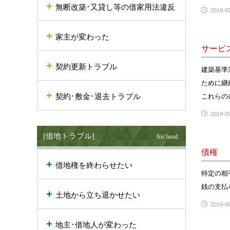
無断改築･又貸し等の借家用法違反
2019-09
家主が変わった
サービ
契約更新トラブル
建築基準
ために継
契約･敷金･退去トラブル
これらの
2019-09
[借地トラブル]
for land
債権
借地権を終わらせたい
特定の相
銭の支払
土地から立ち退かせたい
2019-09
地主･借地人が変わった