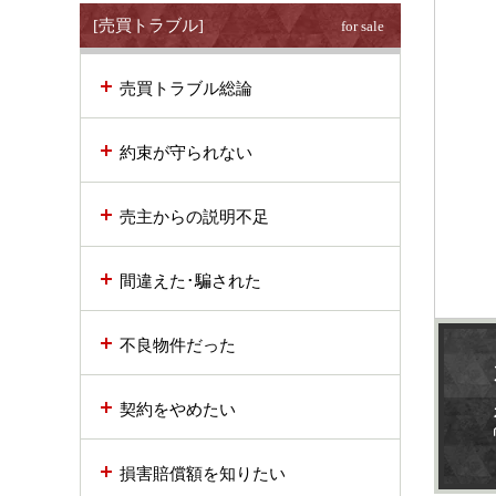
[売買トラブル]
for sale
売買トラブル総論
約束が守られない
売主からの説明不足
間違えた･騙された
不良物件だった
契約をやめたい
損害賠償額を知りたい