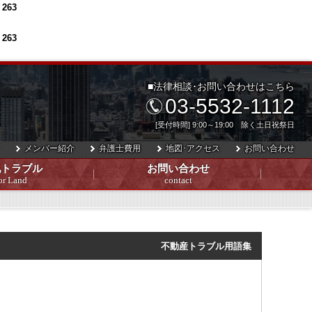
e
263
e
263
■法律相談･お問い合わせはこちら
03-5532-1112
[受付時間] 9:00～19:00 除く土日祝祭日
メンバー紹介
弁護士費用
地図･アクセス
お問い合わせ
地トラブル
お問い合わせ
or Land
contact
不動産トラブル用語集