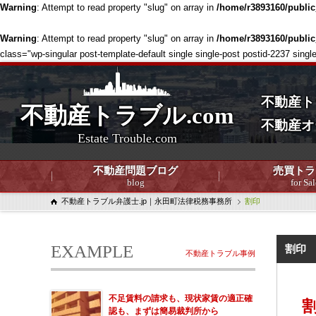
Warning
: Attempt to read property "slug" on array in
/home/r3893160/publi
Warning
: Attempt to read property "slug" on array in
/home/r3893160/publi
class="wp-singular post-template-default single single-post postid-2237 
不動産ト
不動産トラブル.com
不動産オ
Estate Trouble.com
不動産問題ブログ
売買トラ
blog
for Sal
不動産トラブル弁護士.jp｜永田町法律税務事務所
割印
EXAMPLE
割印
不動産トラブル事例
不足賃料の請求も、現状家賃の適正確
認も、まずは簡易裁判所から