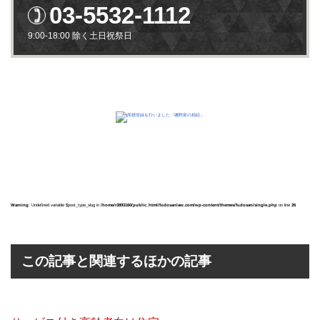
03-5532-1112
9:00-18:00 除く土日祝祭日
Warning
: Undefined variable $post_type_slug in
/home/r3893160/public_html/fudosanlaw.com/wp-content/themes/fudosan/single.php
on line
26
この記事と関連するほかの記事