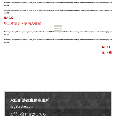
Warning
: Attempt to read property "term_order" on int in
/home/r3893160/public_html/fudosanlaw.com/wp-content/themes/fudosan/functions.php
on
line
196
Warning
: Attempt to read property "term_order" on int in
/home/r3893160/public_html/fudosanlaw.com/wp-content/themes/fudosan/functions.php
on
line
196
地上権変更・抹消の登記
Warning
: Attempt to read property "term_order" on int in
/home/r3893160/public_html/fudosanlaw.com/wp-content/themes/fudosan/functions.php
on
line
196
Warning
: Attempt to read property "term_order" on int in
/home/r3893160/public_html/fudosanlaw.com/wp-content/themes/fudosan/functions.php
on
line
196
地上権
永田町法律税務事務所
お問い合わせはこちら