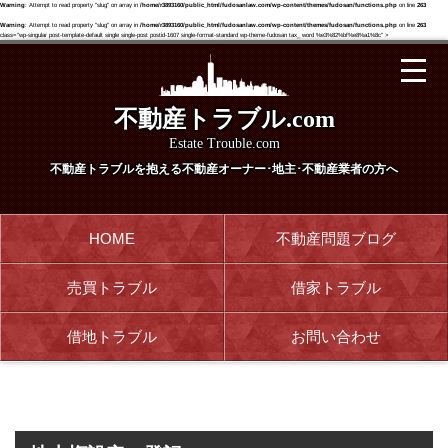
Warning
: Attempt to read property "slug" on array in
/home/r3893160/public_html/fudosanlaw.com/wp-content/themes/fudosan/functions.php
on line
263
Warning
: Attempt to read property "slug" on array in
/home/r3893160/public_html/fudosanlaw.com/wp-content/themes/fudosan/functions.php
on line
263
class="wp-singular post-template-default single single-post postid-1607 single-format-standard wp-theme-fudosan tax_ word %e3%82%bf%e8%a1%8c" >
不動産トラブル.com
Estate Trouble.com
不動産トラブルを抱える
不動産オーナー･地主･不動産業者の方へ
HOME
不動産問題ブログ
売買トラブル
借家トラブル
借地トラブル
お問い合わせ