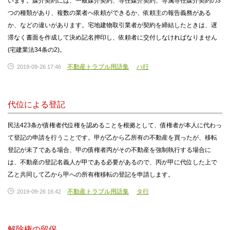
います。媒介契約には、一般媒介契約、専任媒介契約、専属専任媒介契約の3
つの種類があり、複数の業者へ依頼ができるか、依頼主の報告義務がある
か、などの違いがあります。宅地建物取引業者が契約を締結したときは、遅
滞なく書面を作成して決め記名押印し、依頼者に交付しなければなりません
(宅建業法34条の2)。
不動産トラブル用語集
ハ行
2019-09-26 17:46
代位による登記
民法423条が債権者代位権を認めることを根拠として、債権者が本人に代わっ
て登記の申請を行うことです。甲が乙から乙所有の不動産を買ったが、移転
登記が未了である場合、甲の債権者丙がその不動産を強制執行する場合に
は、不動産の登記名義人が甲である必要があるので、丙が甲に代位した上で
乙と共同して乙から甲への所有権移転の登記を申請します。
不動産トラブル用語集
タ行
2019-09-26 16:42
解除権の留保