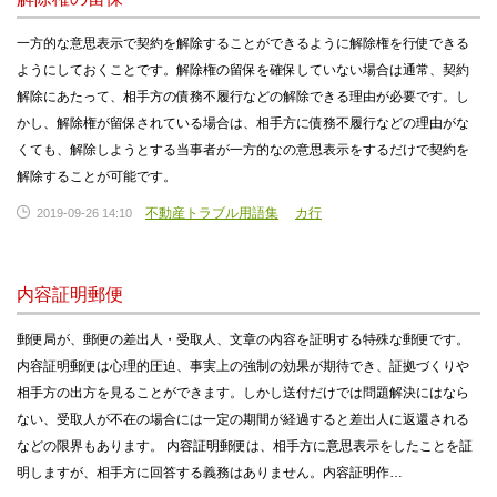
一方的な意思表示で契約を解除することができるように解除権を行使できる
ようにしておくことです。解除権の留保を確保していない場合は通常、契約
解除にあたって、相手方の債務不履行などの解除できる理由が必要です。し
かし、解除権が留保されている場合は、相手方に債務不履行などの理由がな
くても、解除しようとする当事者が一方的なの意思表示をするだけで契約を
解除することが可能です。
不動産トラブル用語集
カ行
2019-09-26 14:10
内容証明郵便
郵便局が、郵便の差出人・受取人、文章の内容を証明する特殊な郵便です。
内容証明郵便は心理的圧迫、事実上の強制の効果が期待でき、証拠づくりや
相手方の出方を見ることができます。しかし送付だけでは問題解決にはなら
ない、受取人が不在の場合には一定の期間が経過すると差出人に返還される
などの限界もあります。 内容証明郵便は、相手方に意思表示をしたことを証
明しますが、相手方に回答する義務はありません。内容証明作…