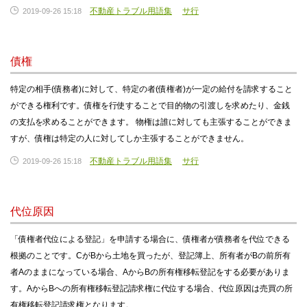
不動産トラブル用語集
サ行
2019-09-26 15:18
債権
特定の相手(債務者)に対して、特定の者(債権者)が一定の給付を請求すること
ができる権利です。債権を行使することで目的物の引渡しを求めたり、金銭
の支払を求めることができます。 物権は誰に対しても主張することができま
すが、債権は特定の人に対してしか主張することができません。
不動産トラブル用語集
サ行
2019-09-26 15:18
代位原因
「債権者代位による登記」を申請する場合に、債権者が債務者を代位できる
根拠のことです。CがBから土地を買ったが、登記簿上、所有者がBの前所有
者Aのままになっている場合、AからBの所有権移転登記をする必要がありま
す。AからBへの所有権移転登記請求権に代位する場合、代位原因は売買の所
有権移転登記請求権となります。