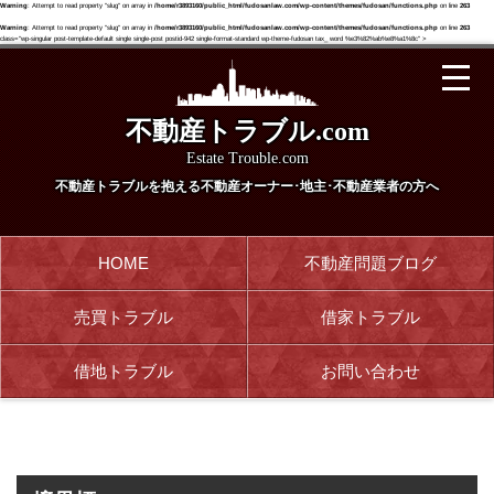
Warning
: Attempt to read property "slug" on array in
/home/r3893160/public_html/fudosanlaw.com/wp-content/themes/fudosan/functions.php
on line
263
Warning
: Attempt to read property "slug" on array in
/home/r3893160/public_html/fudosanlaw.com/wp-content/themes/fudosan/functions.php
on line
263
class="wp-singular post-template-default single single-post postid-942 single-format-standard wp-theme-fudosan tax_ word %e3%82%ab%e8%a1%8c" >
不動産トラブル.com
Estate Trouble.com
不動産トラブルを抱える
不動産オーナー･地主･不動産業者の方へ
HOME
不動産問題ブログ
売買トラブル
借家トラブル
借地トラブル
お問い合わせ