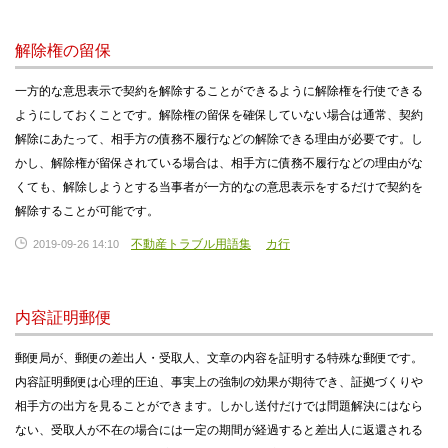
解除権の留保
一方的な意思表示で契約を解除することができるように解除権を行使できる
ようにしておくことです。解除権の留保を確保していない場合は通常、契約
解除にあたって、相手方の債務不履行などの解除できる理由が必要です。し
かし、解除権が留保されている場合は、相手方に債務不履行などの理由がな
くても、解除しようとする当事者が一方的なの意思表示をするだけで契約を
解除することが可能です。
不動産トラブル用語集
カ行
2019-09-26 14:10
内容証明郵便
郵便局が、郵便の差出人・受取人、文章の内容を証明する特殊な郵便です。
内容証明郵便は心理的圧迫、事実上の強制の効果が期待でき、証拠づくりや
相手方の出方を見ることができます。しかし送付だけでは問題解決にはなら
ない、受取人が不在の場合には一定の期間が経過すると差出人に返還される