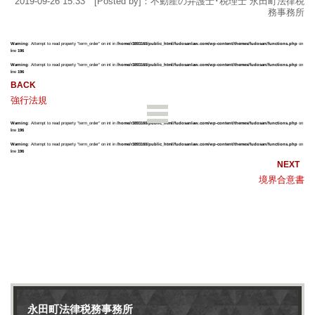
2019-09-26 15:33 [Posted by]：不動産の弁護士･税理士 永田町法律税
務事務所
Warning
: Attempt to read property "term_order" on int in
/home/r3893160/public_html/fudosanlaw.com/wp-content/themes/fudosan/functions.php
on
line
196
Warning
: Attempt to read property "term_order" on int in
/home/r3893160/public_html/fudosanlaw.com/wp-content/themes/fudosan/functions.php
on
line
196
強行法規
Warning
: Attempt to read property "term_order" on int in
/home/r3893160/public_html/fudosanlaw.com/wp-content/themes/fudosan/functions.php
on
line
196
Warning
: Attempt to read property "term_order" on int in
/home/r3893160/public_html/fudosanlaw.com/wp-content/themes/fudosan/functions.php
on
line
196
境界合意書
永田町法律税務事務所