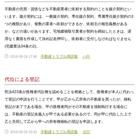
不動産の売買・賃借などを不動産業者に依頼する契約のことを媒介契約とい
います。媒介契約には、一般媒介契約、専任媒介契約、専属専任媒介契約の3
つの種類があり、複数の業者へ依頼ができるか、依頼主の報告義務がある
か、などの違いがあります。宅地建物取引業者が契約を締結したときは、遅
滞なく書面を作成して決め記名押印し、依頼者に交付しなければなりません
(宅建業法34条の2)。
不動産トラブル用語集
ハ行
2019-09-26 17:46
代位による登記
民法423条が債権者代位権を認めることを根拠として、債権者が本人に代わっ
て登記の申請を行うことです。甲が乙から乙所有の不動産を買ったが、移転
登記が未了である場合、甲の債権者丙がその不動産を強制執行する場合に
は、不動産の登記名義人が甲である必要があるので、丙が甲に代位した上で
乙と共同して乙から甲への所有権移転の登記を申請します。
不動産トラブル用語集
タ行
2019-09-26 16:42