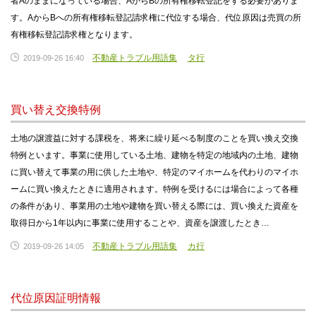
者Aのままになっている場合、AからBの所有権移転登記をする必要がありま
す。AからBへの所有権移転登記請求権に代位する場合、代位原因は売買の所
有権移転登記請求権となります。
不動産トラブル用語集
タ行
2019-09-26 16:40
買い替え交換特例
土地の譲渡益に対する課税を、将来に繰り延べる制度のことを買い換え交換
特例といます。事業に使用している土地、建物を特定の地域内の土地、建物
に買い替えて事業の用に供した土地や、特定のマイホームを代わりのマイホ
ームに買い換えたときに適用されます。特例を受けるには場合によって各種
の条件があり、事業用の土地や建物を買い替える際には、買い換えた資産を
取得日から1年以内に事業に使用することや、資産を譲渡したとき…
不動産トラブル用語集
カ行
2019-09-26 14:05
代位原因証明情報