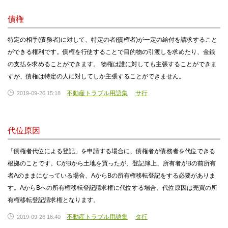
債権
特定の相手(債務者)に対して、特定の者(債権者)が一定の給付を請求すること
ができる権利です。債権を行使することで目的物の引渡しを求めたり、金銭
の支払を求めることができます。 物権は誰に対しても主張することができま
すが、債権は特定の人に対してしか主張することができません。
不動産トラブル用語集
サ行
2019-09-26 15:18
代位原因
「債権者代位による登記」を申請する場合に、債権者が債務者を代位できる
根拠のことです。CがBから土地を買ったが、登記簿上、所有者がBの前所有
者Aのままになっている場合、AからBの所有権移転登記をする必要がありま
す。AからBへの所有権移転登記請求権に代位する場合、代位原因は売買の所
有権移転登記請求権となります。
不動産トラブル用語集
タ行
2019-09-26 16:40