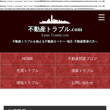
Warning
: Attempt to read property "slug" on array in
/home/r3893160/public_html/fudosanlaw.com/wp-content/themes/fudosan/functions.php
on line
263
Warning
: Attempt to read property "slug" on array in
/home/r3893160/public_html/fudosanlaw.com/wp-content/themes/fudosan/functions.php
on line
263
class="wp-singular post-template-default single single-post postid-2045 single-format-standard wp-theme-fudosan tax_ word %e3%83%8f%e8%a1%8c" >
不動産トラブル.com
Estate Trouble.com
不動産トラブルを抱える
不動産オーナー･地主･不動産業者の方へ
HOME
不動産問題ブログ
売買トラブル
借家トラブル
借地トラブル
お問い合わせ