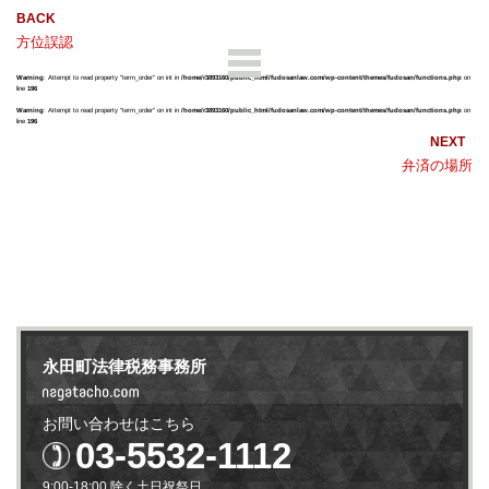
方位誤認
Warning
: Attempt to read property "term_order" on int in
/home/r3893160/public_html/fudosanlaw.com/wp-content/themes/fudosan/functions.php
on
line
196
Warning
: Attempt to read property "term_order" on int in
/home/r3893160/public_html/fudosanlaw.com/wp-content/themes/fudosan/functions.php
on
line
196
弁済の場所
永田町法律税務事務所
お問い合わせはこちら
03-5532-1112
9:00-18:00 除く土日祝祭日