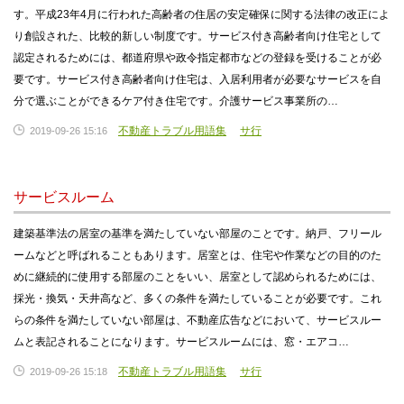
す。平成23年4月に行われた高齢者の住居の安定確保に関する法律の改正によ
り創設された、比較的新しい制度です。サービス付き高齢者向け住宅として
認定されるためには、都道府県や政令指定都市などの登録を受けることが必
要です。サービス付き高齢者向け住宅は、入居利用者が必要なサービスを自
分で選ぶことができるケア付き住宅です。介護サービス事業所の…
不動産トラブル用語集
サ行
2019-09-26 15:16
サービスルーム
建築基準法の居室の基準を満たしていない部屋のことです。納戸、フリール
ームなどと呼ばれることもあります。居室とは、住宅や作業などの目的のた
めに継続的に使用する部屋のことをいい、居室として認められるためには、
採光・換気・天井高など、多くの条件を満たしていることが必要です。これ
らの条件を満たしていない部屋は、不動産広告などにおいて、サービスルー
ムと表記されることになります。サービスルームには、窓・エアコ…
不動産トラブル用語集
サ行
2019-09-26 15:18