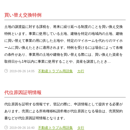
買い替え交換特例
土地の譲渡益に対する課税を、将来に繰り延べる制度のことを買い換え交換
特例といます。事業に使用している土地、建物を特定の地域内の土地、建物
に買い替えて事業の用に供した土地や、特定のマイホームを代わりのマイホ
ームに買い換えたときに適用されます。特例を受けるには場合によって各種
の条件があり、事業用の土地や建物を買い替える際には、買い換えた資産を
取得日から1年以内に事業に使用することや、資産を譲渡したとき…
不動産トラブル用語集
カ行
2019-09-26 14:05
代位原因証明情報
代位原因を証明する情報です。登記の際に、申請情報として提供する必要が
あります。売買による所有権移転請求権が代位原因となる場合は、売買契約
書などが代位原因証明情報となります。
不動産トラブル用語集
タ行
2019-09-26 16:40