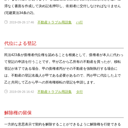
滞なく書面を作成して決め記名押印し、依頼者に交付しなければなりません
(宅建業法34条の2)。
不動産トラブル用語集
ハ行
2019-09-26 17:46
代位による登記
民法423条が債権者代位権を認めることを根拠として、債権者が本人に代わっ
て登記の申請を行うことです。甲が乙から乙所有の不動産を買ったが、移転
登記が未了である場合、甲の債権者丙がその不動産を強制執行する場合に
は、不動産の登記名義人が甲である必要があるので、丙が甲に代位した上で
乙と共同して乙から甲への所有権移転の登記を申請します。
不動産トラブル用語集
タ行
2019-09-26 16:42
解除権の留保
一方的な意思表示で契約を解除することができるように解除権を行使できる