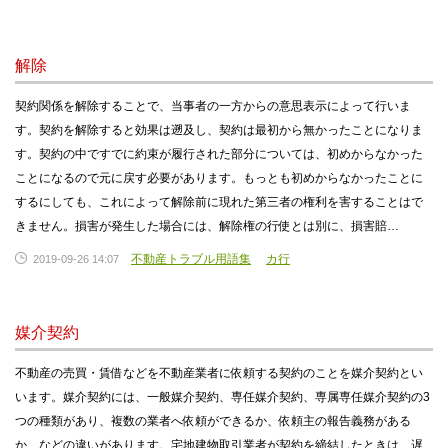
解除
契約関係を解除することで、当事者の一方からの意思表示によって行いま
す。契約を解除すると効果は遡及し、契約は最初から無かったことになりま
す。契約の中ですでに約束が履行された部分については、初めからなかった
ことになるので元に戻す必要があります。もっとも初めからなかったことに
するにしても、これによって解除前に現れた第三者の権利を害することはで
きません。損害が発生した場合には、解除権の行使とは別に、損害賠…
不動産トラブル用語集
カ行
2019-09-26 14:07
媒介契約
不動産の売買・賃借などを不動産業者に依頼する契約のことを媒介契約とい
います。媒介契約には、一般媒介契約、専任媒介契約、専属専任媒介契約の3
つの種類があり、複数の業者へ依頼ができるか、依頼主の報告義務がある
か、などの違いがあります。宅地建物取引業者が契約を締結したときは、遅