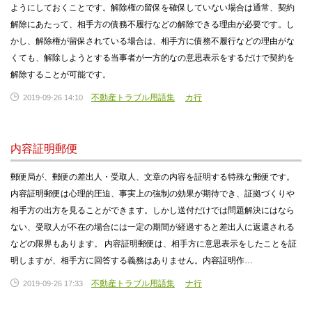
ようにしておくことです。解除権の留保を確保していない場合は通常、契約
解除にあたって、相手方の債務不履行などの解除できる理由が必要です。し
かし、解除権が留保されている場合は、相手方に債務不履行などの理由がな
くても、解除しようとする当事者が一方的なの意思表示をするだけで契約を
解除することが可能です。
不動産トラブル用語集
カ行
2019-09-26 14:10
内容証明郵便
郵便局が、郵便の差出人・受取人、文章の内容を証明する特殊な郵便です。
内容証明郵便は心理的圧迫、事実上の強制の効果が期待でき、証拠づくりや
相手方の出方を見ることができます。しかし送付だけでは問題解決にはなら
ない、受取人が不在の場合には一定の期間が経過すると差出人に返還される
などの限界もあります。 内容証明郵便は、相手方に意思表示をしたことを証
明しますが、相手方に回答する義務はありません。内容証明作…
不動産トラブル用語集
ナ行
2019-09-26 17:33