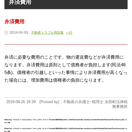
弁済費用
弁済費用
[2019-09-26]：
不動産トラブル用語集
ハ行
弁済に必要な費用のことです。物の運送費などが弁済費用に
なります。弁済費用は原則として債務者が負担します(民法48
5条)。債権者の引越しといった事情により弁済費用が高くなっ
た場合には、増加費用は債権者の負担になります。
2019-09-26 18:39 [Posted by]：不動産の弁護士･税理士 永田町法律税
務事務所
Warning
: Attempt to read property "term_order" on int in
/home/r3893160/public_html/fudosanlaw.com/wp-content/themes/fudosan/functions.php
on
line
196
Warning
: Attempt to read property "term_order" on int in
/home/r3893160/public_html/fudosanlaw.com/wp-content/themes/fudosan/functions.php
on
line
196