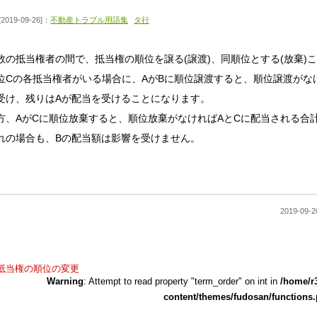
[2019-09-26]：
不動産トラブル用語集
タ行
数の抵当権者の間で、抵当権の順位を譲る(譲渡)、同順位とする(放棄)
位Cの各抵当権者がいる場合に、AがBに順位譲渡すると、順位譲渡がな
受け、残りはAが配当を受けることになります。
方、AがCに順位放棄すると、順位放棄がなければAとCに配当される合
れの場合も、Bの配当額は影響を受けません。
2019-0
抵当権の順位の変更
Warning
: Attempt to read property "term_order" on int in
/home/r
content/themes/fudosan/functions