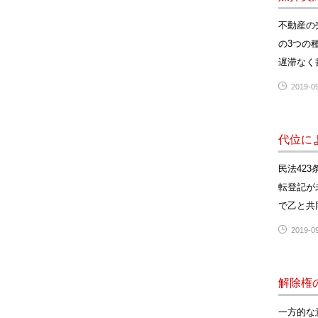
不動産の
の3つの
遅滞なく
2019-09
代位に
民法42
転登記が
で乙と共
2019-09
解除権
一方的な