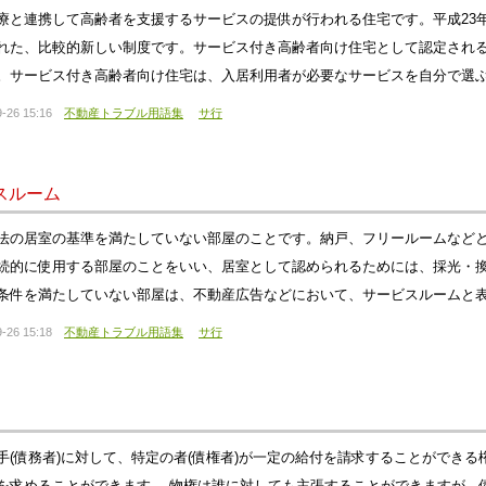
療と連携して高齢者を支援するサービスの提供が行われる住宅です。平成23
れた、比較的新しい制度です。サービス付き高齢者向け住宅として認定され
。サービス付き高齢者向け住宅は、入居利用者が必要なサービスを自分で選
-26 15:16
不動産トラブル用語集
サ行
スルーム
法の居室の基準を満たしていない部屋のことです。納戸、フリールームなど
続的に使用する部屋のことをいい、居室として認められるためには、採光・
条件を満たしていない部屋は、不動産広告などにおいて、サービスルームと
-26 15:18
不動産トラブル用語集
サ行
手(債務者)に対して、特定の者(債権者)が一定の給付を請求することができ
を求めることができます。 物権は誰に対しても主張することができますが、