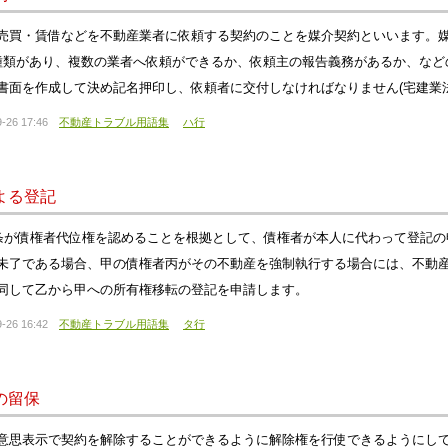
売買・賃借などを不動産業者に依頼する契約のことを媒介契約といいます。
種類があり、複数の業者へ依頼ができるか、依頼主の報告義務があるか、など
書面を作成して決め記名押印し、依頼者に交付しなければなりません(宅建業法3
-26 17:46
不動産トラブル用語集
ハ行
よる登記
3条が債権者代位権を認めることを根拠として、債権者が本人に代わって登記
未了である場合、甲の債権者丙がその不動産を強制執行する場合には、不動
同して乙から甲への所有権移転の登記を申請します。
-26 16:42
不動産トラブル用語集
タ行
の留保
意思表示で契約を解除することができるように解除権を行使できるようにし