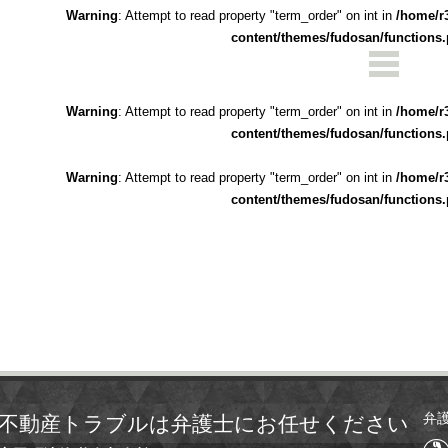
Warning
: Attempt to read property "term_order" on int in
/home/r
content/themes/fudosan/functions
Warning
: Attempt to read property "term_order" on int in
/home/r
content/themes/fudosan/functions
Warning
: Attempt to read property "term_order" on int in
/home/r
content/themes/fudosan/functions
弁
不動産トラブルは弁護士にお任せください