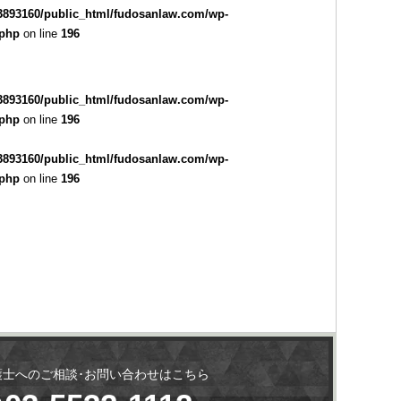
3893160/public_html/fudosanlaw.com/wp-
.php
on line
196
3893160/public_html/fudosanlaw.com/wp-
.php
on line
196
3893160/public_html/fudosanlaw.com/wp-
.php
on line
196
護士へのご相談･お問い合わせはこちら