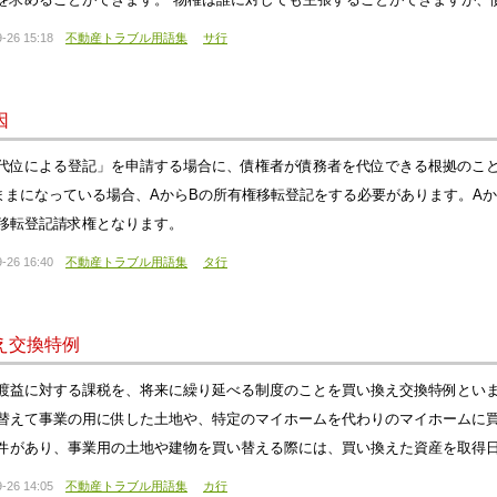
-26 15:18
不動産トラブル用語集
サ行
因
代位による登記」を申請する場合に、債権者が債務者を代位できる根拠のこと
ままになっている場合、AからBの所有権移転登記をする必要があります。A
移転登記請求権となります。
-26 16:40
不動産トラブル用語集
タ行
え交換特例
渡益に対する課税を、将来に繰り延べる制度のことを買い換え交換特例とい
替えて事業の用に供した土地や、特定のマイホームを代わりのマイホームに
件があり、事業用の土地や建物を買い替える際には、買い換えた資産を取得日
-26 14:05
不動産トラブル用語集
カ行