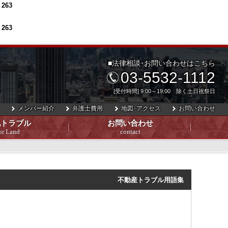
e
263
e
263
■法律相談･お問い合わせはこちら
03-5532-1112
[受付時間] 9:00～19:00 除く土日祝祭日
メンバー紹介
弁護士費用
地図･アクセス
お問い合わせ
地トラブル
お問い合わせ
or Land
contact
不動産トラブル用語集