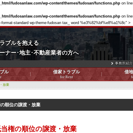
c_html/fudosanlaw.com/wp-content/themes/fudosan/functions.php
on lin
c_html/fudosanlaw.com/wp-content/themes/fudosan/functions.php
on lin
single-format-standard wp-theme-fudosan tax_ word %e3%82%bf%e8%a1%8c" >
ラブルを抱える
ーナー･地主･不動産業者の方へ
事務所紹介
ブル
借家トラブル
借
e
for Rent
f
・放棄
権の順位の譲渡・放棄
抵当権の順位の譲渡・放棄