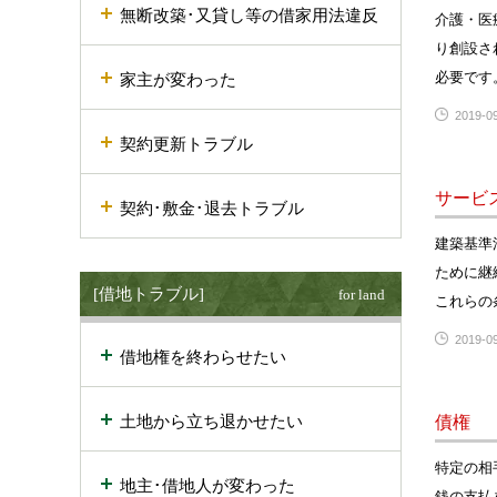
無断改築･又貸し等の借家用法違反
介護・医
り創設さ
必要です
家主が変わった
2019-09
契約更新トラブル
サービ
契約･敷金･退去トラブル
建築基準
ために継
[借地トラブル]
for land
これらの
2019-09
借地権を終わらせたい
土地から立ち退かせたい
債権
特定の相
地主･借地人が変わった
銭の支払