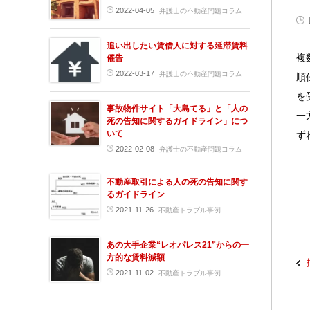
2022-04-05
弁護士の不動産問題コラム
追い出したい賃借人に対する延滞賃料
複
催告
2022-03-17
弁護士の不動産問題コラム
順
を
事故物件サイト「大島てる」と「人の
一
死の告知に関するガイドライン」につ
いて
ず
2022-02-08
弁護士の不動産問題コラム
不動産取引による人の死の告知に関す
るガイドライン
2021-11-26
不動産トラブル事例
あの大手企業“レオパレス21”からの一
方的な賃料減額
2021-11-02
不動産トラブル事例