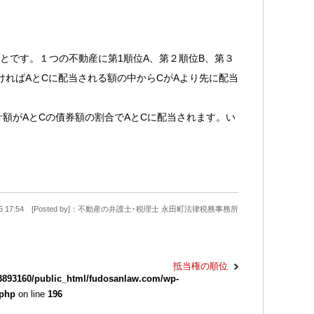
ことです。１つの不動産に第1順位A、第２順位B、第３
ければAとCに配当される額の中からCがAより先に配当
計額がAとCの債券額の割合でAとCに配当されます。い
9-26 17:54 [Posted by]：不動産の弁護士･税理士 永田町法律税務事務所
抵当権の順位
3893160/public_html/fudosanlaw.com/wp-
.php
on line
196