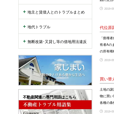
2019-09
地主と賃借人とのトラブルまとめ
地代トラブル
代位原
「債権者
無断改築･又貸し等の借地用法違反
有者Aの
の所有権
2019-09
買い替
土地の譲
物に買い
不動産関連
の
専門用語はこちら
各種の条
2019-09