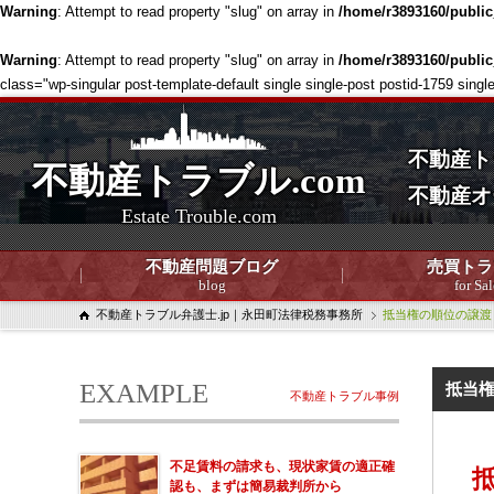
Warning
: Attempt to read property "slug" on array in
/home/r3893160/publi
Warning
: Attempt to read property "slug" on array in
/home/r3893160/publi
class="wp-singular post-template-default single single-post postid-1759 
不動産ト
不動産トラブル.com
不動産オ
Estate Trouble.com
不動産問題ブログ
売買トラ
blog
for Sal
不動産トラブル弁護士.jp｜永田町法律税務事務所
抵当権の順位の譲渡
EXAMPLE
抵当
不動産トラブル事例
不足賃料の請求も、現状家賃の適正確
認も、まずは簡易裁判所から