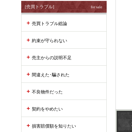
[売買トラブル]
for sale
売買トラブル総論
約束が守られない
売主からの説明不足
間違えた･騙された
不良物件だった
契約をやめたい
損害賠償額を知りたい