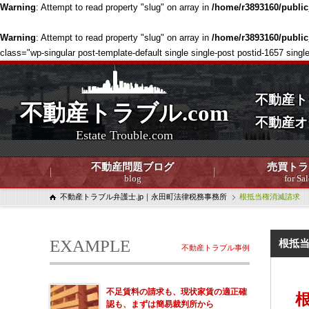
Warning
: Attempt to read property "slug" on array in
/home/r3893160/publi
Warning
: Attempt to read property "slug" on array in
/home/r3893160/publi
class="wp-singular post-template-default single single-post postid-1657
不動産ト
不動産トラブル.com
不動産オ
Estate Trouble.com
不動産問題ブログ
売買トラ
blog
for Sal
不動産トラブル弁護士.jp｜永田町法律税務事務所
根抵当権消滅請求
EXAMPLE
根抵
不動産トラブル事例
不足賃料の請求も、現状家賃の適正確
認も、まずは簡易裁判所から