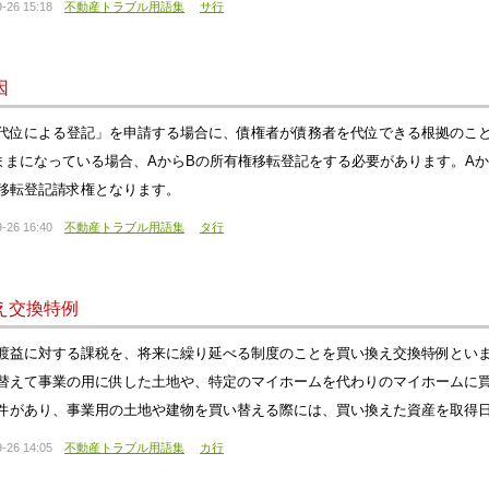
-26 15:18
不動産トラブル用語集
サ行
因
代位による登記」を申請する場合に、債権者が債務者を代位できる根拠のこと
ままになっている場合、AからBの所有権移転登記をする必要があります。A
移転登記請求権となります。
-26 16:40
不動産トラブル用語集
タ行
え交換特例
渡益に対する課税を、将来に繰り延べる制度のことを買い換え交換特例とい
替えて事業の用に供した土地や、特定のマイホームを代わりのマイホームに
件があり、事業用の土地や建物を買い替える際には、買い換えた資産を取得日
-26 14:05
不動産トラブル用語集
カ行