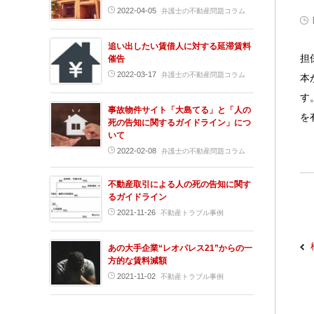
2022-04-05
弁護士の不動産問題コラム
追い出したい賃借人に対する延滞賃料
担
催告
2022-03-17
弁護士の不動産問題コラム
本
す
事故物件サイト「大島てる」と「人の
を
死の告知に関するガイドライン」につ
いて
2022-02-08
弁護士の不動産問題コラム
不動産取引による人の死の告知に関す
るガイドライン
2021-11-26
不動産トラブル事例
あの大手企業“レオパレス21”からの一
方的な賃料減額
2021-11-02
不動産トラブル事例