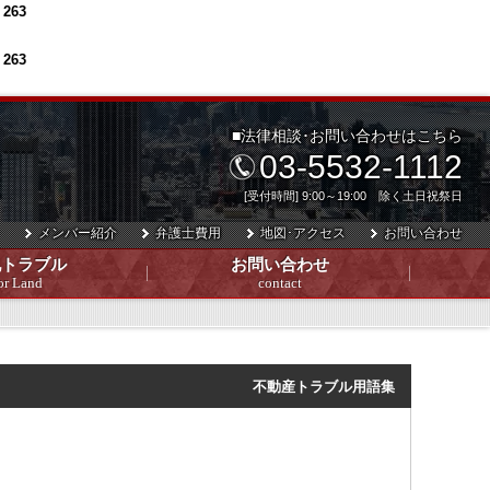
e
263
e
263
■法律相談･お問い合わせはこちら
03-5532-1112
[受付時間] 9:00～19:00 除く土日祝祭日
メンバー紹介
弁護士費用
地図･アクセス
お問い合わせ
地トラブル
お問い合わせ
or Land
contact
不動産トラブル用語集