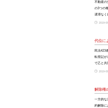
不動産の
の3つの
遅滞なく
2019-09
代位に
民法42
転登記が
で乙と共
2019-09
解除権
一方的な
約解除に