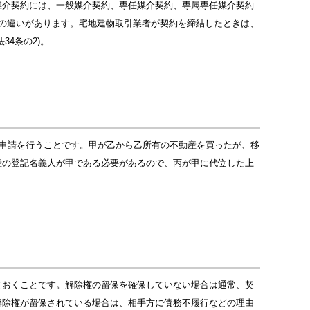
媒介契約には、一般媒介契約、専任媒介契約、専属専任媒介契約
の違いがあります。宅地建物取引業者が契約を締結したときは、
4条の2)。
の申請を行うことです。甲が乙から乙所有の不動産を買ったが、移
産の登記名義人が甲である必要があるので、丙が甲に代位した上
ておくことです。解除権の留保を確保していない場合は通常、契
解除権が留保されている場合は、相手方に債務不履行などの理由