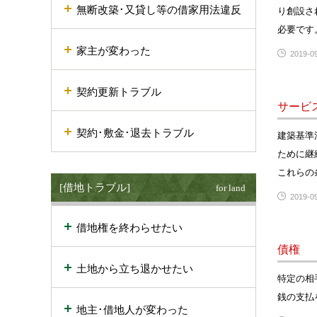
無断改築･又貸し等の借家用法違反
り創設さ
必要です
家主が変わった
2019-09
契約更新トラブル
サービ
契約･敷金･退去トラブル
建築基準
ために継
これらの
[借地トラブル]
for land
2019-09
借地権を終わらせたい
債権
土地から立ち退かせたい
特定の相
銭の支払
地主･借地人が変わった