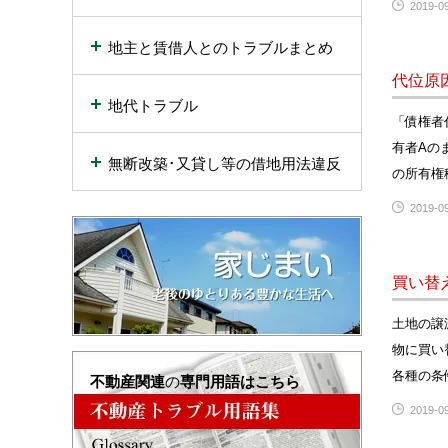
2019-09
地主と賃借人とのトラブルまとめ
代位原
地代トラブル
「債権者
有者Aの
無断改築･又貸し等の借地用法違反
の所有権
2019-09
買い替
土地の譲
物に買い
各種の条
不動産関連
の
専門用語はこちら
2019-09