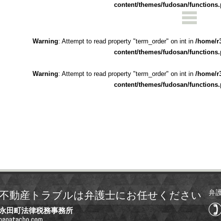
content/themes/fudosan/functions
Warning
: Attempt to read property "term_order" on int in
/home/r
content/themes/fudosan/functions
Warning
: Attempt to read property "term_order" on int in
/home/r
content/themes/fudosan/functions
弁
不動産トラブルは弁護士にお任せください
永田町法律税務事務所