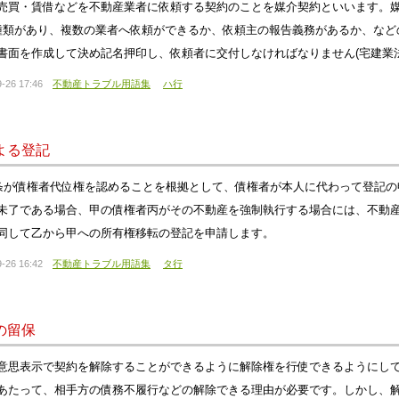
売買・賃借などを不動産業者に依頼する契約のことを媒介契約といいます。
種類があり、複数の業者へ依頼ができるか、依頼主の報告義務があるか、など
書面を作成して決め記名押印し、依頼者に交付しなければなりません(宅建業法3
-26 17:46
不動産トラブル用語集
ハ行
よる登記
3条が債権者代位権を認めることを根拠として、債権者が本人に代わって登記
未了である場合、甲の債権者丙がその不動産を強制執行する場合には、不動
同して乙から甲への所有権移転の登記を申請します。
-26 16:42
不動産トラブル用語集
タ行
の留保
意思表示で契約を解除することができるように解除権を行使できるようにし
あたって、相手方の債務不履行などの解除できる理由が必要です。しかし、