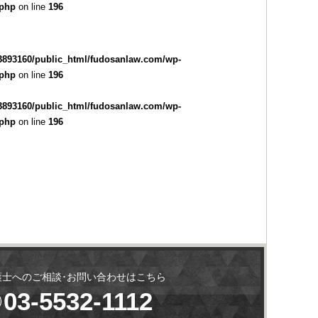
.php
on line
196
3893160/public_html/fudosanlaw.com/wp-
.php
on line
196
3893160/public_html/fudosanlaw.com/wp-
.php
on line
196
護士へのご相談･お問い合わせはこちら
03-5532-1112