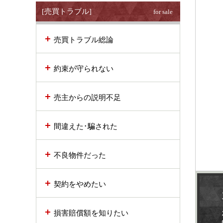
[売買トラブル]
for sale
売買トラブル総論
約束が守られない
売主からの説明不足
間違えた･騙された
不良物件だった
契約をやめたい
損害賠償額を知りたい