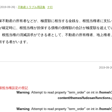
[2019-09-26]：
不動産トラブル用語集
ナ行
保不動産の所有者などが、極度額に相当する金銭を、根抵当権者に支払
が確定時に、根抵当権が担保する債権の債権額の合計が極度額を超えて
。根抵当権の消滅請求ができる者として、不動産の所有権者、地上権者
有する者がいます。
2019-0
根抵当権設定の登記
Warning
: Attempt to read property "term_order" on int in
/home/r
content/themes/fudosan/functions
Warning
: Attempt to read property "term_order" on int in
/home/r