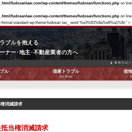
c_html/fudosanlaw.com/wp-content/themes/fudosan/functions.php
on lin
c_html/fudosanlaw.com/wp-content/themes/fudosan/functions.php
on lin
 single-format-standard wp-theme-fudosan tax_ word %e3%83%8a%e8%a1%8c" >
ラブルを抱える
ーナー･地主･不動産業者の方へ
事務所紹介
ブル
借家トラブル
借
e
for Rent
f
当権消滅請求
根抵当権消滅請求