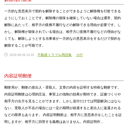
一方的な意思表示で契約を解除することができるように解除権を行使できる
ようにしておくことです。解除権の留保を確保していない場合は通常、契約
解除にあたって、相手方の債務不履行などの解除できる理由が必要です。し
かし、解除権が留保されている場合は、相手方に債務不履行などの理由がな
くても、解除しようとする当事者が一方的なの意思表示をするだけで契約を
解除することが可能です。
不動産トラブル用語集
カ行
2019-09-26 14:10
内容証明郵便
郵便局が、郵便の差出人・受取人、文章の内容を証明する特殊な郵便です。
内容証明郵便は心理的圧迫、事実上の強制の効果が期待でき、証拠づくりや
相手方の出方を見ることができます。しかし送付だけでは問題解決にはなら
ない、受取人が不在の場合には一定の期間が経過すると差出人に返還される
などの限界もあります。 内容証明郵便は、相手方に意思表示をしたことを証
明しますが、相手方に回答する義務はありません。内容証明作…