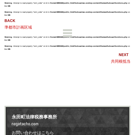
Warning
: Attempt to read property "term_order" on int in
/home/r3893160/public_html/fudosanlaw.com/wp-content/themes/fudosan/functions.php
on
line
196
Warning
: Attempt to read property "term_order" on int in
/home/r3893160/public_html/fudosanlaw.com/wp-content/themes/fudosan/functions.php
on
line
196
準都市計画区域
Warning
: Attempt to read property "term_order" on int in
/home/r3893160/public_html/fudosanlaw.com/wp-content/themes/fudosan/functions.php
on
line
196
Warning
: Attempt to read property "term_order" on int in
/home/r3893160/public_html/fudosanlaw.com/wp-content/themes/fudosan/functions.php
on
line
196
共同根抵当
永田町法律税務事務所
お問い合わせはこちら