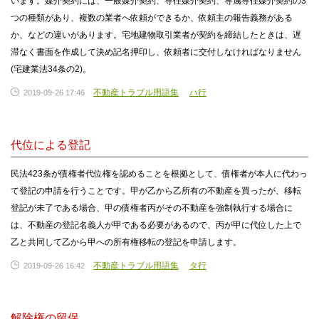
います。媒介契約には、一般媒介契約、専任媒介契約、専属専任媒介契約の3
つの種類があり、複数の業者へ依頼ができるか、依頼主の報告義務がある
か、などの違いがあります。宅地建物取引業者が契約を締結したときは、遅
滞なく書面を作成して決め記名押印し、依頼者に交付しなければなりません
(宅建業法34条の2)。
不動産トラブル用語集
ハ行
2019-09-26 17:46
代位による登記
民法423条が債権者代位権を認めることを根拠として、債権者が本人に代わっ
て登記の申請を行うことです。甲が乙から乙所有の不動産を買ったが、移転
登記が未了である場合、甲の債権者丙がその不動産を強制執行する場合に
は、不動産の登記名義人が甲である必要があるので、丙が甲に代位した上で
乙と共同して乙から甲への所有権移転の登記を申請します。
不動産トラブル用語集
タ行
2019-09-26 16:42
解除権の留保