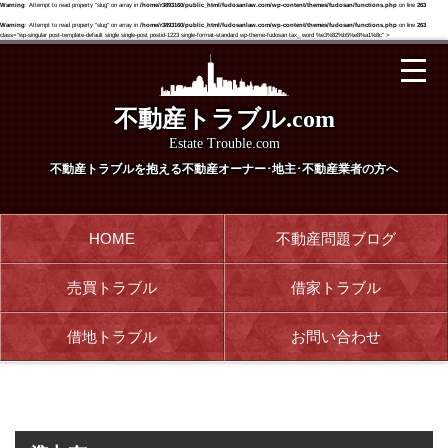
Warning
: Attempt to read property "slug" on array in
/home/r3893160/public_html/fudosanlaw.com/wp-content/themes/fudosan/functions.php
on line
263
Warning
: Attempt to read property "slug" on array in
/home/r3893160/public_html/fudosanlaw.com/wp-content/themes/fudosan/functions.php
on line
263
class="wp-singular post-template-default single single-post postid-1223 single-format-standard wp-theme-fudosan tax_ word %e3%82%b5%e8%a1%8c" >
不動産トラブル.com
Estate Trouble.com
不動産トラブルを抱える
不動産オーナー･地主･不動産業者の方へ
HOME
不動産問題ブログ
売買トラブル
借家トラブル
借地トラブル
お問い合わせ