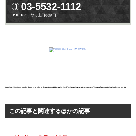
03-5532-1112
9:00-18:00 除く土日祝祭日
Warning
: Undefined variable $post_type_slug in
/home/r3893160/public_html/fudosanlaw.com/wp-content/themes/fudosan/single.php
on line
26
この記事と関連するほかの記事