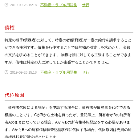
不動産トラブル用語集
サ行
2019-09-26 15:18
債権
特定の相手(債務者)に対して、特定の者(債権者)が一定の給付を請求すること
ができる権利です。債権を行使することで目的物の引渡しを求めたり、金銭
の支払を求めることができます。 物権は誰に対しても主張することができま
すが、債権は特定の人に対してしか主張することができません。
不動産トラブル用語集
サ行
2019-09-26 15:18
代位原因
「債権者代位による登記」を申請する場合に、債権者が債務者を代位できる
根拠のことです。CがBから土地を買ったが、登記簿上、所有者がBの前所有
者Aのままになっている場合、AからBの所有権移転登記をする必要がありま
す。AからBへの所有権移転登記請求権に代位する場合、代位原因は売買の所
有権移転登記請求権となります。