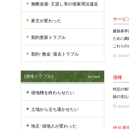
無断改築･又貸し等の借家用法違反
サービ
家主が変わった
建築基準
契約更新トラブル
ために継
これらの
契約･敷金･退去トラブル
2019-09
[借地トラブル]
for land
債権
特定の相
借地権を終わらせたい
銭の支払
2019-09
土地から立ち退かせたい
地主･借地人が変わった
代位原