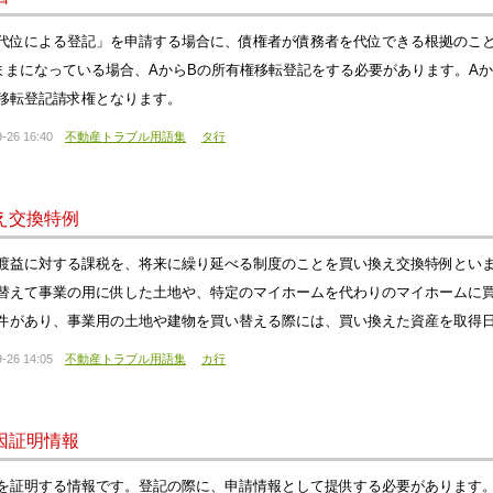
代位による登記」を申請する場合に、債権者が債務者を代位できる根拠のこと
ままになっている場合、AからBの所有権移転登記をする必要があります。A
移転登記請求権となります。
-26 16:40
不動産トラブル用語集
タ行
え交換特例
渡益に対する課税を、将来に繰り延べる制度のことを買い換え交換特例とい
替えて事業の用に供した土地や、特定のマイホームを代わりのマイホームに
件があり、事業用の土地や建物を買い替える際には、買い換えた資産を取得日
-26 14:05
不動産トラブル用語集
カ行
因証明情報
を証明する情報です。登記の際に、申請情報として提供する必要があります