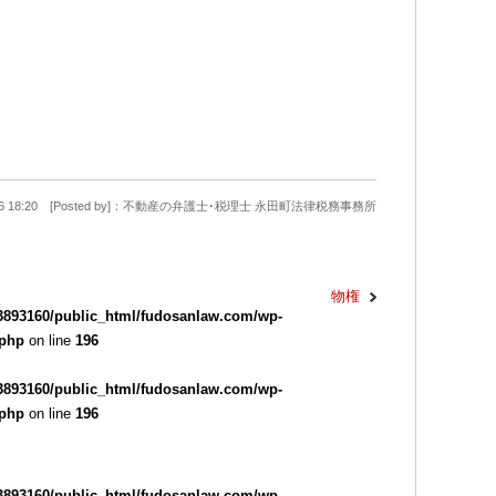
9-26 18:20 [Posted by]：不動産の弁護士･税理士 永田町法律税務事務所
物権
3893160/public_html/fudosanlaw.com/wp-
.php
on line
196
3893160/public_html/fudosanlaw.com/wp-
.php
on line
196
3893160/public_html/fudosanlaw.com/wp-