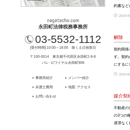
約書など
2019-09
永田町法律税務事務所
03-5532-1112
解除
[受付時間] 10:00～18:00 除く土日祝祭日
契約関係
〒100-0014 東京都千代田区永田町2-9-8
す。契約
パレ･ロワイヤル永田町906
にするに
2019-09
事務所紹介
メンバー紹介
弁護士費用
地図･アクセス
媒介契
お問い合わせ
不動産の
の3つの
遅滞なく