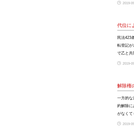
2019-09
代位に
民法42
転登記が
で乙と共
2019-09
解除権
一方的な
約解除に
がなくて
2019-09