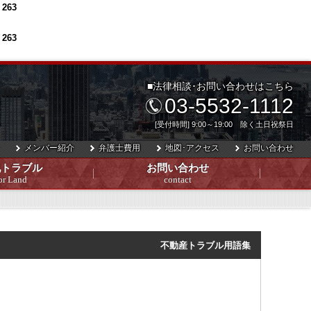
e
263
e
263
■法律相談･お問い合わせはこちら
03-5532-1112
[受付時間] 9:00～19:00 除く土日祝祭日
メンバー紹介
弁護士費用
地図･アクセス
お問い合わせ
地トラブル
お問い合わせ
or Land
contact
不動産トラブル用語集