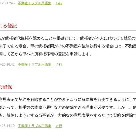
-26 17:46
不動産トラブル用語集
ハ行
よる登記
3条が債権者代位権を認めることを根拠として、債権者が本人に代わって登記
未了である場合、甲の債権者丙がその不動産を強制執行する場合には、不動
同して乙から甲への所有権移転の登記を申請します。
-26 16:42
不動産トラブル用語集
タ行
の留保
意思表示で契約を解除することができるように解除権を行使できるようにし
あたって、相手方の債務不履行などの解除できる理由が必要です。しかし、
も、解除しようとする当事者が一方的なの意思表示をするだけで契約を解除
-26 14:10
不動産トラブル用語集
カ行