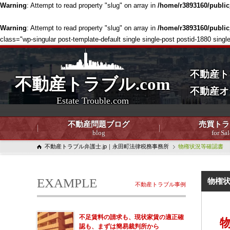
Warning
: Attempt to read property "slug" on array in
/home/r3893160/publi
Warning
: Attempt to read property "slug" on array in
/home/r3893160/publi
class="wp-singular post-template-default single single-post postid-1880 
不動産ト
不動産トラブル.com
不動産オ
Estate Trouble.com
不動産問題ブログ
売買トラ
blog
for Sal
不動産トラブル弁護士.jp｜永田町法律税務事務所
物権状況等確認書
EXAMPLE
物権
不動産トラブル事例
不足賃料の請求も、現状家賃の適正確
認も、まずは簡易裁判所から