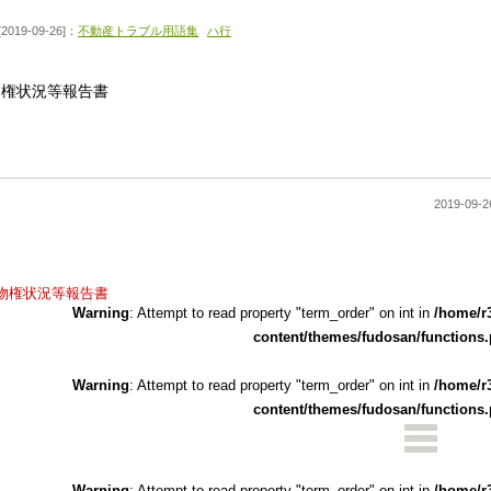
[2019-09-26]：
不動産トラブル用語集
ハ行
物権状況等報告書
2019-0
物権状況等報告書
Warning
: Attempt to read property "term_order" on int in
/home/r
content/themes/fudosan/functions
Warning
: Attempt to read property "term_order" on int in
/home/r
content/themes/fudosan/functions
Warning
: Attempt to read property "term_order" on int in
/home/r