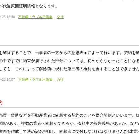
が代位原因証明情報となります。
-26 16:40
不動産トラブル用語集
タ行
を解除することで、当事者の一方からの意思表示によって行います。契約を
の中ですでに約束が履行された部分については、初めからなかったことにな
しても、これによって解除前に現れた第三者の権利を害することはできませ
-26 14:07
不動産トラブル用語集
カ行
約
売買・賃借などを不動産業者に依頼する契約のことを媒介契約といいます。
種類があり、複数の業者へ依頼ができるか、依頼主の報告義務があるか、など
書面を作成して決め記名押印し、依頼者に交付しなければなりません(宅建業法3