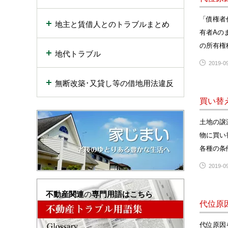
「債権者
地主と賃借人とのトラブルまとめ
有者Aの
の所有権
地代トラブル
2019-09
無断改築･又貸し等の借地用法違反
買い替
土地の譲
物に買い
各種の条
2019-09
不動産関連
の
専門用語はこちら
代位原
代位原因