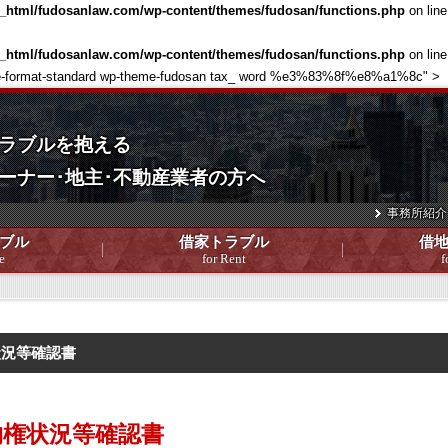
c_html/fudosanlaw.com/wp-content/themes/fudosan/functions.php
on lin
c_html/fudosanlaw.com/wp-content/themes/fudosan/functions.php
on lin
single-format-standard wp-theme-fudosan tax_ word %e3%83%8f%e8%a1%8c" >
ラブルを抱える
ーナー･地主･不動産業者の方へ
事務所紹介
ブル
借家トラブル
借
e
for Rent
f
状況等確認書
物権状況等確認書