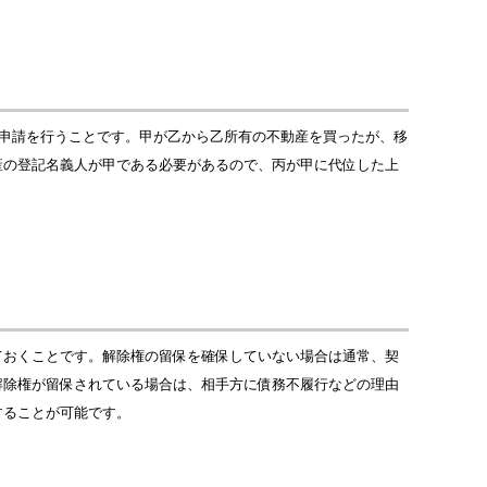
の申請を行うことです。甲が乙から乙所有の不動産を買ったが、移
産の登記名義人が甲である必要があるので、丙が甲に代位した上
ておくことです。解除権の留保を確保していない場合は通常、契
解除権が留保されている場合は、相手方に債務不履行などの理由
することが可能です。