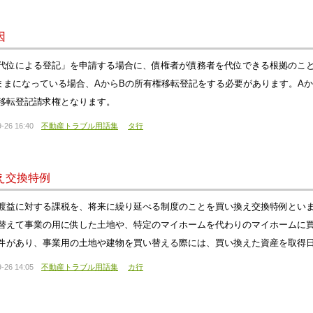
因
代位による登記」を申請する場合に、債権者が債務者を代位できる根拠のこと
ままになっている場合、AからBの所有権移転登記をする必要があります。A
移転登記請求権となります。
-26 16:40
不動産トラブル用語集
タ行
え交換特例
渡益に対する課税を、将来に繰り延べる制度のことを買い換え交換特例とい
替えて事業の用に供した土地や、特定のマイホームを代わりのマイホームに
件があり、事業用の土地や建物を買い替える際には、買い換えた資産を取得日
-26 14:05
不動産トラブル用語集
カ行