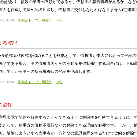
種類があり、複数の業者へ依頼ができるか、依頼主の報告義務があるか、など
書面を作成して決め記名押印し、依頼者に交付しなければなりません(宅建業法3
-26 17:46
不動産トラブル用語集
ハ行
よる登記
3条が債権者代位権を認めることを根拠として、債権者が本人に代わって登記
未了である場合、甲の債権者丙がその不動産を強制執行する場合には、不動
同して乙から甲への所有権移転の登記を申請します。
-26 16:42
不動産トラブル用語集
タ行
の留保
意思表示で契約を解除することができるように解除権を行使できるようにし
あたって、相手方の債務不履行などの解除できる理由が必要です。しかし、
も、解除しようとする当事者が一方的なの意思表示をするだけで契約を解除