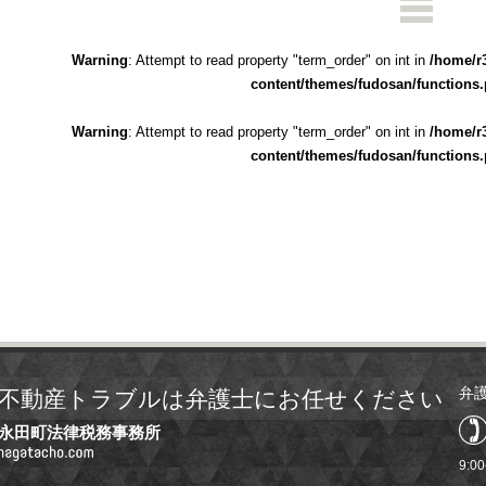
Warning
: Attempt to read property "term_order" on int in
/home/r
content/themes/fudosan/functions
Warning
: Attempt to read property "term_order" on int in
/home/r
content/themes/fudosan/functions
弁
不動産トラブルは弁護士にお任せください
永田町法律税務事務所
9:0