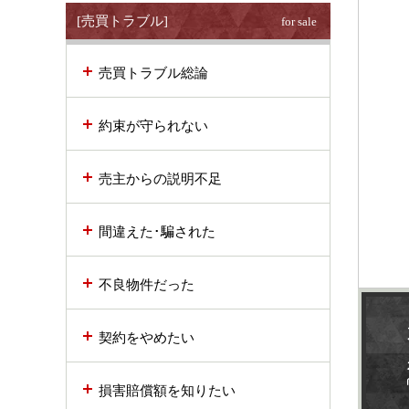
[売買トラブル]
for sale
売買トラブル総論
約束が守られない
売主からの説明不足
間違えた･騙された
不良物件だった
契約をやめたい
損害賠償額を知りたい