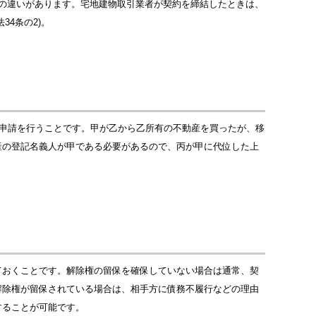
の違いがあります。宅地建物取引業者が契約を締結したときは、
4条の2)。
の申請を行うことです。甲が乙から乙所有の不動産を買ったが、移
産の登記名義人が甲である必要があるので、丙が甲に代位した上
ておくことです。解除権の留保を確保していない場合は通常、契
解除権が留保されている場合は、相手方に債務不履行などの理由
することが可能です。