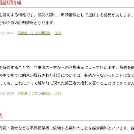
因証明情報
を証明する情報です。登記の際に、申請情報として提供する必要があります
が代位原因証明情報となります。
-26 16:40
不動産トラブル用語集
タ行
を解除することで、当事者の一方からの意思表示によって行います。契約を
の中ですでに約束が履行された部分については、初めからなかったことにな
しても、これによって解除前に現れた第三者の権利を害することはできませ
-26 14:07
不動産トラブル用語集
カ行
約
売買・賃借などを不動産業者に依頼する契約のことを媒介契約といいます。