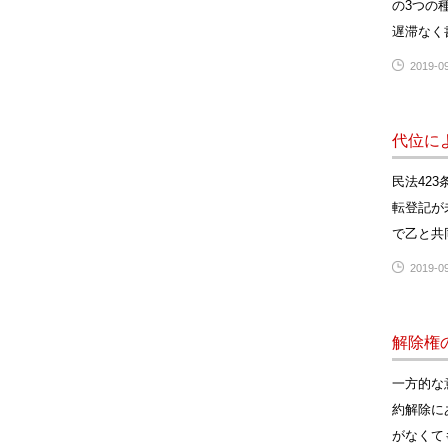
の3つの
遅滞なく
2019-09
代位に
民法42
転登記が
で乙と共
2019-09
解除権
一方的な
約解除に
がなくて