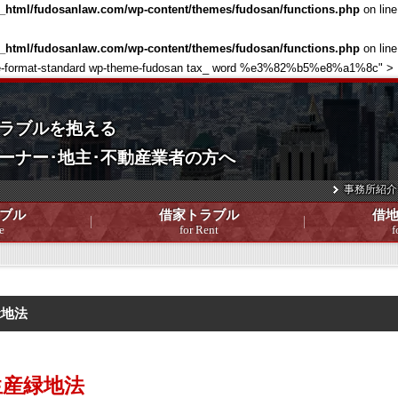
c_html/fudosanlaw.com/wp-content/themes/fudosan/functions.php
on lin
c_html/fudosanlaw.com/wp-content/themes/fudosan/functions.php
on lin
 single-format-standard wp-theme-fudosan tax_ word %e3%82%b5%e8%a1%8c" >
ラブルを抱える
ーナー･地主･不動産業者の方へ
事務所紹介
ブル
借家トラブル
借
e
for Rent
f
緑地法
生産緑地法