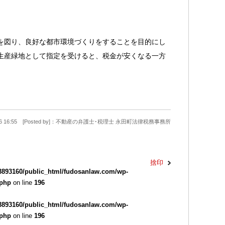
を図り、良好な都市環境づくりをすることを目的にし
生産緑地として指定を受けると、税金が安くなる一方
9-26 16:55 [Posted by]：不動産の弁護士･税理士 永田町法律税務事務所
捨印
3893160/public_html/fudosanlaw.com/wp-
.php
on line
196
3893160/public_html/fudosanlaw.com/wp-
.php
on line
196