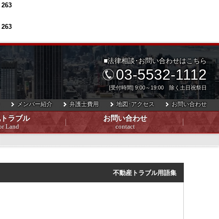
e
263
e
263
■法律相談･お問い合わせはこちら
03-5532-1112
[受付時間] 9:00～19:00 除く土日祝祭日
メンバー紹介
弁護士費用
地図･アクセス
お問い合わせ
地トラブル
お問い合わせ
or Land
contact
不動産トラブル用語集