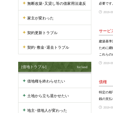
無断改築･又貸し等の借家用法違反
必要です
2019-09
家主が変わった
サービ
契約更新トラブル
建築基準
契約･敷金･退去トラブル
ために継
これらの
2019-09
[借地トラブル]
for land
借地権を終わらせたい
債権
特定の相
土地から立ち退かせたい
銭の支払
2019-09
地主･借地人が変わった