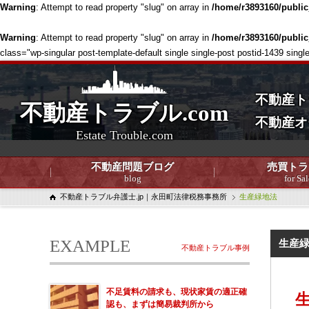
Warning
: Attempt to read property "slug" on array in
/home/r3893160/publi
Warning
: Attempt to read property "slug" on array in
/home/r3893160/publi
class="wp-singular post-template-default single single-post postid-1439
不動産ト
不動産トラブル.com
不動産オ
Estate Trouble.com
不動産問題ブログ
売買トラ
blog
for Sal
不動産トラブル弁護士.jp｜永田町法律税務事務所
生産緑地法
EXAMPLE
生産
不動産トラブル事例
不足賃料の請求も、現状家賃の適正確
認も、まずは簡易裁判所から