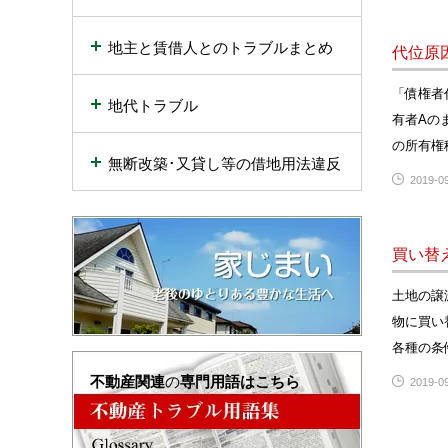
地主と賃借人とのトラブルまとめ
代位原
「債権者
地代トラブル
有者Aの
の所有権
無断改築･又貸し等の借地用法違反
2019-09
買い替
土地の譲
物に買い
各種の条
不動産関連
の
専門用語はこちら
2019-09