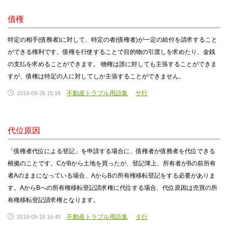
債権
特定の相手(債務者)に対して、特定の者(債権者)が一定の給付を請求すること
ができる権利です。債権を行使することで目的物の引渡しを求めたり、金銭
の支払を求めることができます。 物権は誰に対しても主張することができま
すが、債権は特定の人に対してしか主張することができません。
不動産トラブル用語集
サ行
2019-09-26 15:18
代位原因
「債権者代位による登記」を申請する場合に、債権者が債務者を代位できる
根拠のことです。CがBから土地を買ったが、登記簿上、所有者がBの前所有
者Aのままになっている場合、AからBの所有権移転登記をする必要がありま
す。AからBへの所有権移転登記請求権に代位する場合、代位原因は売買の所
有権移転登記請求権となります。
不動産トラブル用語集
タ行
2019-09-26 16:40