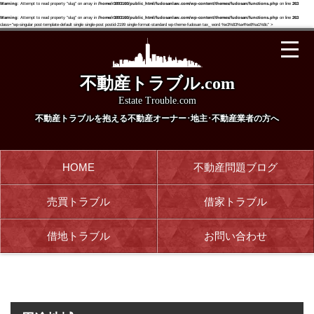
Warning
: Attempt to read property "slug" on array in
/home/r3893160/public_html/fudosanlaw.com/wp-content/themes/fudosan/functions.php
on line
263
Warning
: Attempt to read property "slug" on array in
/home/r3893160/public_html/fudosanlaw.com/wp-content/themes/fudosan/functions.php
on line
263
class="wp-singular post-template-default single single-post postid-2199 single-format-standard wp-theme-fudosan tax_ word %e3%83%a4%e8%a1%8c" >
不動産トラブル.com
Estate Trouble.com
不動産トラブルを抱える
不動産オーナー･地主･不動産業者の方へ
HOME
不動産問題ブログ
売買トラブル
借家トラブル
借地トラブル
お問い合わせ