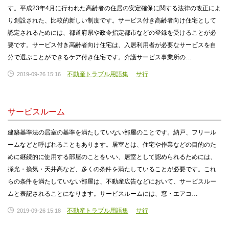
す。平成23年4月に行われた高齢者の住居の安定確保に関する法律の改正によ
り創設された、比較的新しい制度です。サービス付き高齢者向け住宅として
認定されるためには、都道府県や政令指定都市などの登録を受けることが必
要です。サービス付き高齢者向け住宅は、入居利用者が必要なサービスを自
分で選ぶことができるケア付き住宅です。介護サービス事業所の…
不動産トラブル用語集
サ行
2019-09-26 15:16
サービスルーム
建築基準法の居室の基準を満たしていない部屋のことです。納戸、フリール
ームなどと呼ばれることもあります。居室とは、住宅や作業などの目的のた
めに継続的に使用する部屋のことをいい、居室として認められるためには、
採光・換気・天井高など、多くの条件を満たしていることが必要です。これ
らの条件を満たしていない部屋は、不動産広告などにおいて、サービスルー
ムと表記されることになります。サービスルームには、窓・エアコ…
不動産トラブル用語集
サ行
2019-09-26 15:18