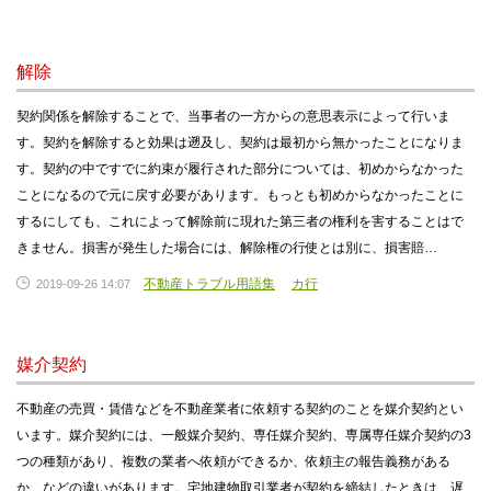
解除
契約関係を解除することで、当事者の一方からの意思表示によって行いま
す。契約を解除すると効果は遡及し、契約は最初から無かったことになりま
す。契約の中ですでに約束が履行された部分については、初めからなかった
ことになるので元に戻す必要があります。もっとも初めからなかったことに
するにしても、これによって解除前に現れた第三者の権利を害することはで
きません。損害が発生した場合には、解除権の行使とは別に、損害賠…
不動産トラブル用語集
カ行
2019-09-26 14:07
媒介契約
不動産の売買・賃借などを不動産業者に依頼する契約のことを媒介契約とい
います。媒介契約には、一般媒介契約、専任媒介契約、専属専任媒介契約の3
つの種類があり、複数の業者へ依頼ができるか、依頼主の報告義務がある
か、などの違いがあります。宅地建物取引業者が契約を締結したときは、遅