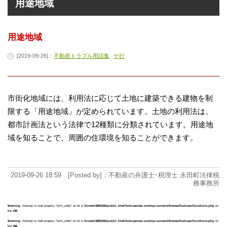
用途地域
用途地域
[2019-09-26]：
不動産トラブル用語集
ヤ行
市街化地域には、利用法に応じて土地に建築できる建物を制
限する「用途地域」が定められています。土地の利用法は、
都市計画法という法律で12種類に分類されています。用途地
域を知ることで、周囲の住環境を知ることができます。
2019-09-26 18:59 [Posted by]：不動産の弁護士･税理士 永田町法律税
務事務所
Warning
: Attempt to read property "term_order" on int in
/home/r3893160/public_html/fudosanlaw.com/wp-content/themes/fudosan/functions.php
on
line
196
Warning
: Attempt to read property "term_order" on int in
/home/r3893160/public_html/fudosanlaw.com/wp-content/themes/fudosan/functions.php
on
line
196