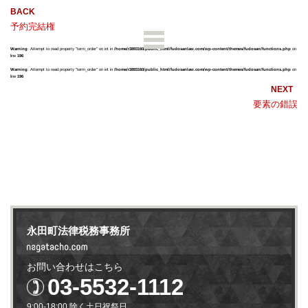
予約完結権
Warning
: Attempt to read property "term_order" on int in
/home/r3893160/public_html/fudosanlaw.com/wp-content/themes/fudosan/functions.php
on
line
196
Warning
: Attempt to read property "term_order" on int in
/home/r3893160/public_html/fudosanlaw.com/wp-content/themes/fudosan/functions.php
on
line
196
要素の錯誤
永田町法律税務事務所
お問い合わせはこちら
03-5532-1112
9:00-18:00 除く土日祝祭日