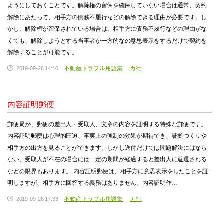
ようにしておくことです。解除権の留保を確保していない場合は通常、契約
解除にあたって、相手方の債務不履行などの解除できる理由が必要です。し
かし、解除権が留保されている場合は、相手方に債務不履行などの理由がな
くても、解除しようとする当事者が一方的なの意思表示をするだけで契約を
解除することが可能です。
不動産トラブル用語集
カ行
2019-09-26 14:10
内容証明郵便
郵便局が、郵便の差出人・受取人、文章の内容を証明する特殊な郵便です。
内容証明郵便は心理的圧迫、事実上の強制の効果が期待でき、証拠づくりや
相手方の出方を見ることができます。しかし送付だけでは問題解決にはなら
ない、受取人が不在の場合には一定の期間が経過すると差出人に返還される
などの限界もあります。 内容証明郵便は、相手方に意思表示をしたことを証
明しますが、相手方に回答する義務はありません。内容証明作…
不動産トラブル用語集
ナ行
2019-09-26 17:33