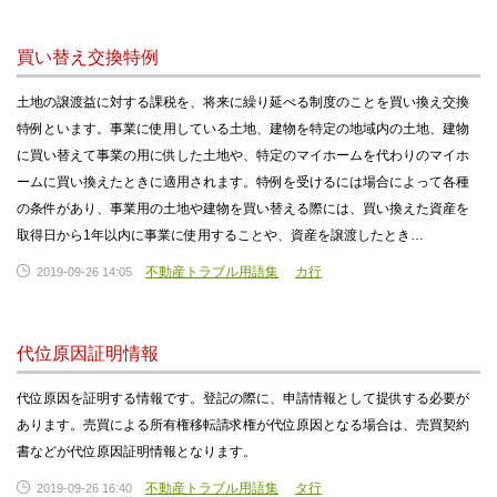
買い替え交換特例
土地の譲渡益に対する課税を、将来に繰り延べる制度のことを買い換え交換
特例といます。事業に使用している土地、建物を特定の地域内の土地、建物
に買い替えて事業の用に供した土地や、特定のマイホームを代わりのマイホ
ームに買い換えたときに適用されます。特例を受けるには場合によって各種
の条件があり、事業用の土地や建物を買い替える際には、買い換えた資産を
取得日から1年以内に事業に使用することや、資産を譲渡したとき…
不動産トラブル用語集
カ行
2019-09-26 14:05
代位原因証明情報
代位原因を証明する情報です。登記の際に、申請情報として提供する必要が
あります。売買による所有権移転請求権が代位原因となる場合は、売買契約
書などが代位原因証明情報となります。
不動産トラブル用語集
タ行
2019-09-26 16:40