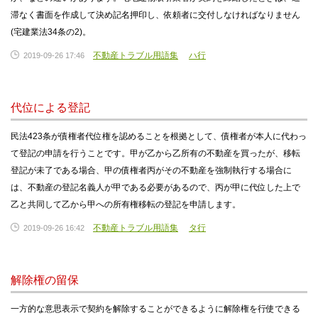
滞なく書面を作成して決め記名押印し、依頼者に交付しなければなりません
(宅建業法34条の2)。
不動産トラブル用語集
ハ行
2019-09-26 17:46
代位による登記
民法423条が債権者代位権を認めることを根拠として、債権者が本人に代わっ
て登記の申請を行うことです。甲が乙から乙所有の不動産を買ったが、移転
登記が未了である場合、甲の債権者丙がその不動産を強制執行する場合に
は、不動産の登記名義人が甲である必要があるので、丙が甲に代位した上で
乙と共同して乙から甲への所有権移転の登記を申請します。
不動産トラブル用語集
タ行
2019-09-26 16:42
解除権の留保
一方的な意思表示で契約を解除することができるように解除権を行使できる