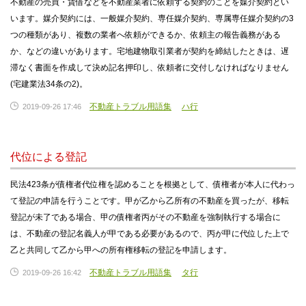
不動産の売買・賃借などを不動産業者に依頼する契約のことを媒介契約とい
います。媒介契約には、一般媒介契約、専任媒介契約、専属専任媒介契約の3
つの種類があり、複数の業者へ依頼ができるか、依頼主の報告義務がある
か、などの違いがあります。宅地建物取引業者が契約を締結したときは、遅
滞なく書面を作成して決め記名押印し、依頼者に交付しなければなりません
(宅建業法34条の2)。
不動産トラブル用語集
ハ行
2019-09-26 17:46
代位による登記
民法423条が債権者代位権を認めることを根拠として、債権者が本人に代わっ
て登記の申請を行うことです。甲が乙から乙所有の不動産を買ったが、移転
登記が未了である場合、甲の債権者丙がその不動産を強制執行する場合に
は、不動産の登記名義人が甲である必要があるので、丙が甲に代位した上で
乙と共同して乙から甲への所有権移転の登記を申請します。
不動産トラブル用語集
タ行
2019-09-26 16:42