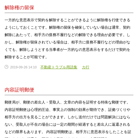
解除権の留保
一方的な意思表示で契約を解除することができるように解除権を行使できる
ようにしておくことです。解除権の留保を確保していない場合は通常、契約
解除にあたって、相手方の債務不履行などの解除できる理由が必要です。し
かし、解除権が留保されている場合は、相手方に債務不履行などの理由がな
くても、解除しようとする当事者が一方的なの意思表示をするだけで契約を
解除することが可能です。
不動産トラブル用語集
カ行
2019-09-26 14:10
内容証明郵便
郵便局が、郵便の差出人・受取人、文章の内容を証明する特殊な郵便です。
内容証明郵便は心理的圧迫、事実上の強制の効果が期待でき、証拠づくりや
相手方の出方を見ることができます。しかし送付だけでは問題解決にはなら
ない、受取人が不在の場合には一定の期間が経過すると差出人に返還される
などの限界もあります。 内容証明郵便は、相手方に意思表示をしたことを証