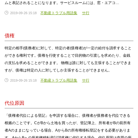
ムと表記されることになります。サービスルームには、窓・エアコ…
不動産トラブル用語集
サ行
2019-09-26 15:18
債権
特定の相手(債務者)に対して、特定の者(債権者)が一定の給付を請求すること
ができる権利です。債権を行使することで目的物の引渡しを求めたり、金銭
の支払を求めることができます。 物権は誰に対しても主張することができま
すが、債権は特定の人に対してしか主張することができません。
不動産トラブル用語集
サ行
2019-09-26 15:18
代位原因
「債権者代位による登記」を申請する場合に、債権者が債務者を代位できる
根拠のことです。CがBから土地を買ったが、登記簿上、所有者がBの前所有
者Aのままになっている場合、AからBの所有権移転登記をする必要がありま
す。AからBへの所有権移転登記請求権に代位する場合、代位原因は売買の所