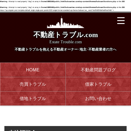
Warning
: Attempt to read property "slug" on array in
/home/r3893160/public_html/fudosanlaw.com/wp-content/themes/fudosan/functions.php
on line
263
Warning
: Attempt to read property "slug" on array in
/home/r3893160/public_html/fudosanlaw.com/wp-content/themes/fudosan/functions.php
on line
263
class="wp-singular post-template-default single single-post postid-2223 single-format-standard wp-theme-fudosan tax_ word %e3%83%9e%e8%a1%8c" >
不動産トラブル.com
Estate Trouble.com
不動産トラブルを抱える
不動産オーナー･地主･不動産業者の方へ
HOME
不動産問題ブログ
売買トラブル
借家トラブル
借地トラブル
お問い合わせ