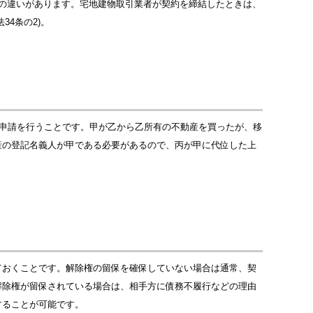
の違いがあります。宅地建物取引業者が契約を締結したときは、
4条の2)。
の申請を行うことです。甲が乙から乙所有の不動産を買ったが、移
産の登記名義人が甲である必要があるので、丙が甲に代位した上
ておくことです。解除権の留保を確保していない場合は通常、契
解除権が留保されている場合は、相手方に債務不履行などの理由
することが可能です。