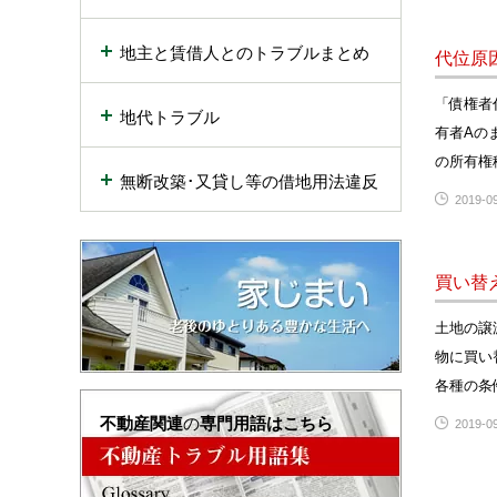
地主と賃借人とのトラブルまとめ
代位原
「債権者
地代トラブル
有者Aの
の所有権
無断改築･又貸し等の借地用法違反
2019-09
買い替
土地の譲
物に買い
各種の条
不動産関連
の
専門用語はこちら
2019-09