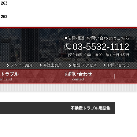
e
263
e
263
■法律相談･お問い合わせはこちら
03-5532-1112
[受付時間] 9:00～19:00 除く土日祝祭日
メンバー紹介
弁護士費用
地図･アクセス
お問い合わせ
地トラブル
お問い合わせ
or Land
contact
不動産トラブル用語集