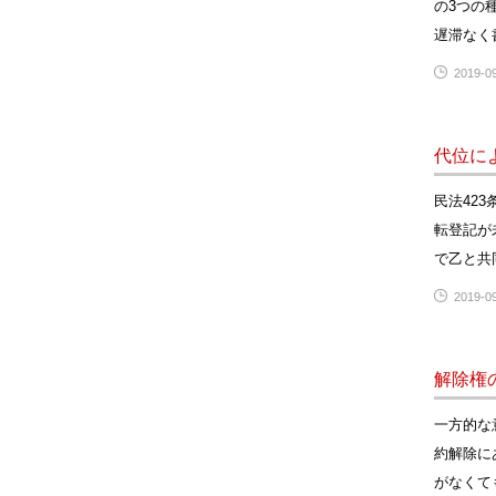
の3つの
遅滞なく
2019-09
代位に
民法42
転登記が
で乙と共
2019-09
解除権
一方的な
約解除に
がなくて