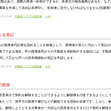
種類があり、複数の業者へ依頼ができるか、依頼主の報告義務があるか、など
書面を作成して決め記名押印し、依頼者に交付しなければなりません(宅建業法3
-26 17:46
不動産トラブル用語集
ハ行
よる登記
3条が債権者代位権を認めることを根拠として、債権者が本人に代わって登記
未了である場合、甲の債権者丙がその不動産を強制執行する場合には、不動
同して乙から甲への所有権移転の登記を申請します。
-26 16:42
不動産トラブル用語集
タ行
の留保
意思表示で契約を解除することができるように解除権を行使できるようにし
あたって、相手方の債務不履行などの解除できる理由が必要です。しかし、
も、解除しようとする当事者が一方的なの意思表示をするだけで契約を解除