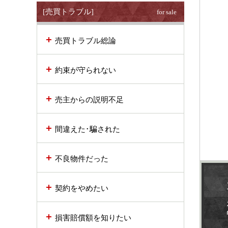
[売買トラブル]
for sale
売買トラブル総論
約束が守られない
売主からの説明不足
間違えた･騙された
不良物件だった
契約をやめたい
損害賠償額を知りたい