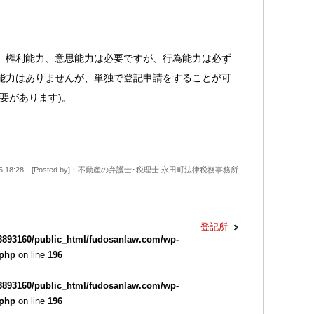
、権利能力、意思能力は必要ですが、行為能力は必ず
能力はありませんが、単独で登記申請をすることが可
要があります)。
9-26 18:28 [Posted by]：不動産の弁護士･税理士 永田町法律税務事務所
登記所
3893160/public_html/fudosanlaw.com/wp-
.php
on line
196
3893160/public_html/fudosanlaw.com/wp-
.php
on line
196