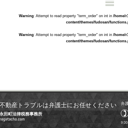
Warning
: Attempt to read property "term_order" on int in
/home/r
content/themes/fudosan/functions
Warning
: Attempt to read property "term_order" on int in
/home/r
content/themes/fudosan/functions
弁
不動産トラブルは弁護士にお任せください
永田町法律税務事務所
9:0