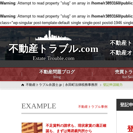
Warning
: Attempt to read property "slug" on array in
/home/r3893160/publi
Warning
: Attempt to read property "slug" on array in
/home/r3893160/publi
class="wp-singular post-template-default single single-post postid-1946 
不動産ト
不動産トラブル.com
不動産オ
Estate Trouble.com
不動産問題ブログ
売買トラ
blog
for Sal
不動産トラブル弁護士.jp｜永田町法律税務事務所
登記申請能力
EXAMPLE
登記
不動産トラブル事例
不足賃料の請求も、現状家賃の適正確
認も、まずは簡易裁判所から