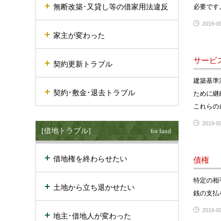
無断改築･又貸し等の借家用法違反
必要です
2019-09
家主が変わった
サービ
契約更新トラブル
建築基準
契約･敷金･退去トラブル
ために継
これらの
2019-09
[借地トラブル]
for land
借地権を終わらせたい
債権
特定の相
土地から立ち退かせたい
銭の支払
2019-09
地主･借地人が変わった