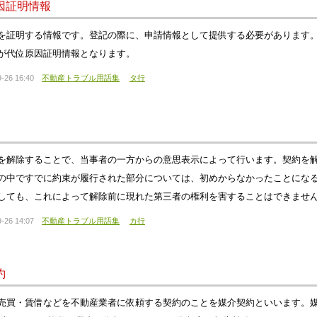
因証明情報
を証明する情報です。登記の際に、申請情報として提供する必要があります
が代位原因証明情報となります。
-26 16:40
不動産トラブル用語集
タ行
を解除することで、当事者の一方からの意思表示によって行います。契約を
の中ですでに約束が履行された部分については、初めからなかったことにな
しても、これによって解除前に現れた第三者の権利を害することはできませ
-26 14:07
不動産トラブル用語集
カ行
約
売買・賃借などを不動産業者に依頼する契約のことを媒介契約といいます。