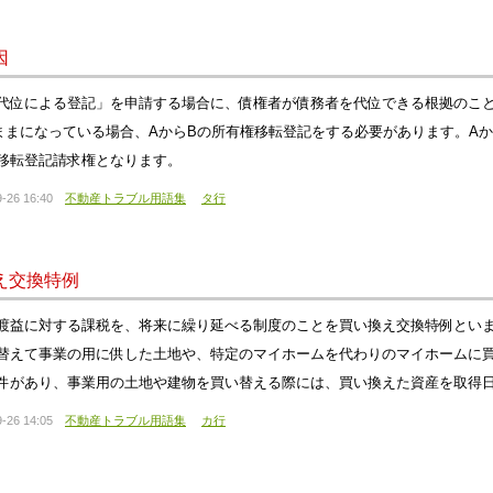
因
代位による登記」を申請する場合に、債権者が債務者を代位できる根拠のこと
ままになっている場合、AからBの所有権移転登記をする必要があります。A
移転登記請求権となります。
-26 16:40
不動産トラブル用語集
タ行
え交換特例
渡益に対する課税を、将来に繰り延べる制度のことを買い換え交換特例とい
替えて事業の用に供した土地や、特定のマイホームを代わりのマイホームに
件があり、事業用の土地や建物を買い替える際には、買い換えた資産を取得日
-26 14:05
不動産トラブル用語集
カ行