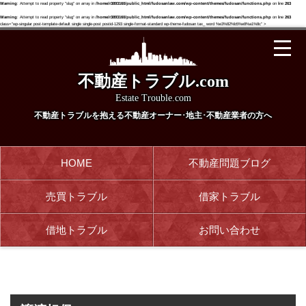
Warning
: Attempt to read property "slug" on array in
/home/r3893160/public_html/fudosanlaw.com/wp-content/themes/fudosan/functions.php
on line
263
Warning
: Attempt to read property "slug" on array in
/home/r3893160/public_html/fudosanlaw.com/wp-content/themes/fudosan/functions.php
on line
263
class="wp-singular post-template-default single single-post postid-1293 single-format-standard wp-theme-fudosan tax_ word %e3%82%b5%e8%a1%8c" >
不動産トラブル.com
Estate Trouble.com
不動産トラブルを抱える
不動産オーナー･地主･不動産業者の方へ
HOME
不動産問題ブログ
売買トラブル
借家トラブル
借地トラブル
お問い合わせ