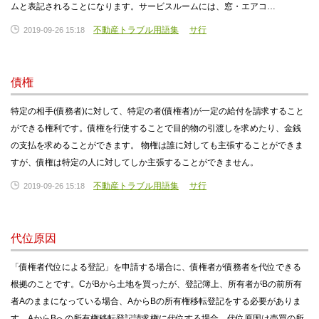
ムと表記されることになります。サービスルームには、窓・エアコ…
不動産トラブル用語集
サ行
2019-09-26 15:18
債権
特定の相手(債務者)に対して、特定の者(債権者)が一定の給付を請求すること
ができる権利です。債権を行使することで目的物の引渡しを求めたり、金銭
の支払を求めることができます。 物権は誰に対しても主張することができま
すが、債権は特定の人に対してしか主張することができません。
不動産トラブル用語集
サ行
2019-09-26 15:18
代位原因
「債権者代位による登記」を申請する場合に、債権者が債務者を代位できる
根拠のことです。CがBから土地を買ったが、登記簿上、所有者がBの前所有
者Aのままになっている場合、AからBの所有権移転登記をする必要がありま
す。AからBへの所有権移転登記請求権に代位する場合、代位原因は売買の所