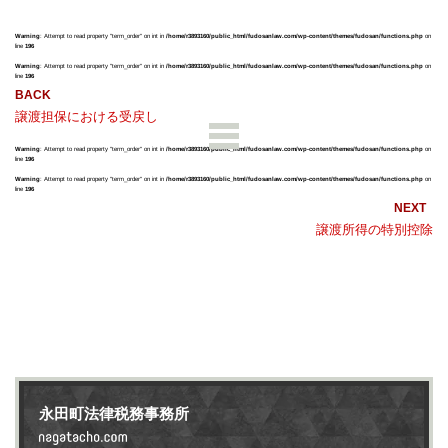
Warning
: Attempt to read property "term_order" on int in
/home/r3893160/public_html/fudosanlaw.com/wp-content/themes/fudosan/functions.php
on
line
196
Warning
: Attempt to read property "term_order" on int in
/home/r3893160/public_html/fudosanlaw.com/wp-content/themes/fudosan/functions.php
on
line
196
譲渡担保における受戻し
Warning
: Attempt to read property "term_order" on int in
/home/r3893160/public_html/fudosanlaw.com/wp-content/themes/fudosan/functions.php
on
line
196
Warning
: Attempt to read property "term_order" on int in
/home/r3893160/public_html/fudosanlaw.com/wp-content/themes/fudosan/functions.php
on
line
196
譲渡所得の特別控除
永田町法律税務事務所