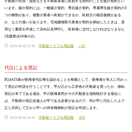
不動産の売買・賃借などを不動産業者に依頼する契約のことを媒介契約とい
います。媒介契約には、一般媒介契約、専任媒介契約、専属専任媒介契約の3
つの種類があり、複数の業者へ依頼ができるか、依頼主の報告義務がある
か、などの違いがあります。宅地建物取引業者が契約を締結したときは、遅
滞なく書面を作成して決め記名押印し、依頼者に交付しなければなりません
(宅建業法34条の2)。
不動産トラブル用語集
ハ行
2019-09-26 17:46
代位による登記
民法423条が債権者代位権を認めることを根拠として、債権者が本人に代わっ
て登記の申請を行うことです。甲が乙から乙所有の不動産を買ったが、移転
登記が未了である場合、甲の債権者丙がその不動産を強制執行する場合に
は、不動産の登記名義人が甲である必要があるので、丙が甲に代位した上で
乙と共同して乙から甲への所有権移転の登記を申請します。
不動産トラブル用語集
タ行
2019-09-26 16:42