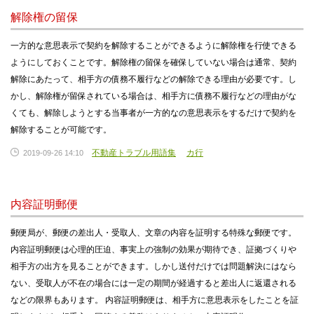
解除権の留保
一方的な意思表示で契約を解除することができるように解除権を行使できる
ようにしておくことです。解除権の留保を確保していない場合は通常、契約
解除にあたって、相手方の債務不履行などの解除できる理由が必要です。し
かし、解除権が留保されている場合は、相手方に債務不履行などの理由がな
くても、解除しようとする当事者が一方的なの意思表示をするだけで契約を
解除することが可能です。
不動産トラブル用語集
カ行
2019-09-26 14:10
内容証明郵便
郵便局が、郵便の差出人・受取人、文章の内容を証明する特殊な郵便です。
内容証明郵便は心理的圧迫、事実上の強制の効果が期待でき、証拠づくりや
相手方の出方を見ることができます。しかし送付だけでは問題解決にはなら
ない、受取人が不在の場合には一定の期間が経過すると差出人に返還される
などの限界もあります。 内容証明郵便は、相手方に意思表示をしたことを証