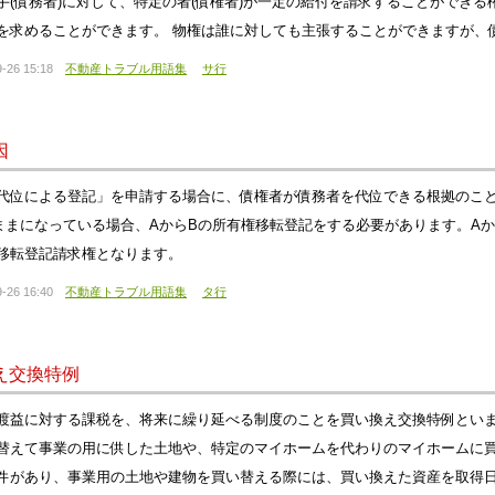
手(債務者)に対して、特定の者(債権者)が一定の給付を請求することができ
を求めることができます。 物権は誰に対しても主張することができますが、
-26 15:18
不動産トラブル用語集
サ行
因
代位による登記」を申請する場合に、債権者が債務者を代位できる根拠のこと
ままになっている場合、AからBの所有権移転登記をする必要があります。A
移転登記請求権となります。
-26 16:40
不動産トラブル用語集
タ行
え交換特例
渡益に対する課税を、将来に繰り延べる制度のことを買い換え交換特例とい
替えて事業の用に供した土地や、特定のマイホームを代わりのマイホームに
件があり、事業用の土地や建物を買い替える際には、買い換えた資産を取得日