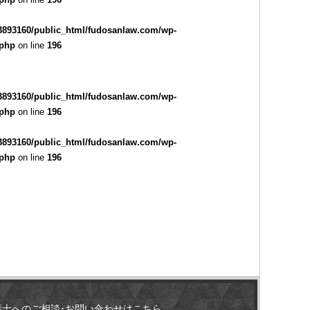
3893160/public_html/fudosanlaw.com/wp-
.php
on line
196
3893160/public_html/fudosanlaw.com/wp-
.php
on line
196
3893160/public_html/fudosanlaw.com/wp-
.php
on line
196
護士へのご相談･お問い合わせはこちら