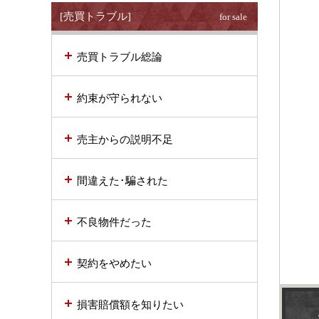
[売買トラブル]
for sale
売買トラブル総論
約束が守られない
売主からの説明不足
間違えた･騙された
不良物件だった
契約をやめたい
損害賠償額を知りたい