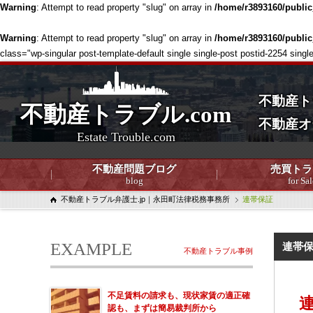
Warning
: Attempt to read property "slug" on array in
/home/r3893160/publi
Warning
: Attempt to read property "slug" on array in
/home/r3893160/publi
class="wp-singular post-template-default single single-post postid-2254
不動産ト
不動産トラブル.com
不動産オ
Estate Trouble.com
不動産問題ブログ
売買トラ
blog
for Sal
不動産トラブル弁護士.jp｜永田町法律税務事務所
連帯保証
EXAMPLE
連帯
不動産トラブル事例
不足賃料の請求も、現状家賃の適正確
認も、まずは簡易裁判所から