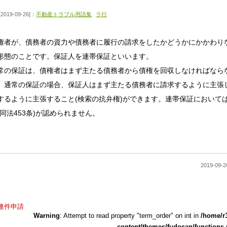
[2019-09-26]：
不動産トラブル用語集
ラ行
権者が、債務者の資力や債務者に履行の請求をしたかどうかにかかわり
形態のことです。保証人を連帯保証といいます。
常の保証は、債権者はまず主たる債務者から債権を回収しなければなら
。通常の保証の場合、保証人はまず主たる債務者に請求するように主張し
するように主張すること(検索の抗弁権)ができます。連帯保証においては
(同法453条)が認められません。
2019-0
連件申請
Warning
: Attempt to read property "term_order" on int in
/home/r
content/themes/fudosan/functions