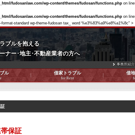
c_html/fudosanlaw.com/wp-content/themes/fudosan/functions.php
on lin
c_html/fudosanlaw.com/wp-content/themes/fudosan/functions.php
on lin
 single-format-standard wp-theme-fudosan tax_ word %e3%83%a9%e8%a1%8c" >
ラブルを抱える
ーナー･地主･不動産業者の方へ
事務所紹介
ブル
借家トラブル
借
e
for Rent
f
保証
連帯保証