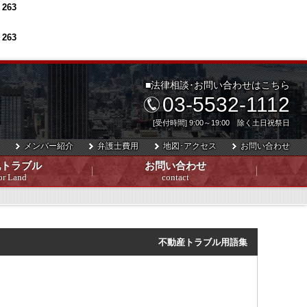
e
263
e
263
■法律相談･お問い合わせはこちら
03-5532-1112
[受付時間] 9:00～19:00 除く土日祝祭日
メンバー紹介
弁護士費用
地図･アクセス
お問い合わせ
地トラブル
お問い合わせ
or Land
contact
不動産トラブル用語集