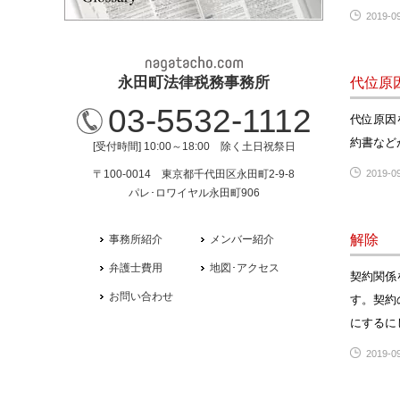
2019-09
永田町法律税務事務所
代位原
03-5532-1112
代位原因
約書など
[受付時間] 10:00～18:00 除く土日祝祭日
〒100-0014 東京都千代田区永田町2-9-8
2019-09
パレ･ロワイヤル永田町906
解除
事務所紹介
メンバー紹介
弁護士費用
地図･アクセス
契約関係
お問い合わせ
す。契約
にするに
2019-09