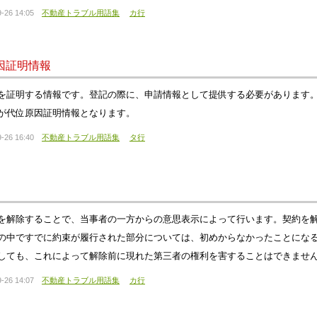
-26 14:05
不動産トラブル用語集
カ行
因証明情報
を証明する情報です。登記の際に、申請情報として提供する必要があります
が代位原因証明情報となります。
-26 16:40
不動産トラブル用語集
タ行
を解除することで、当事者の一方からの意思表示によって行います。契約を
の中ですでに約束が履行された部分については、初めからなかったことにな
しても、これによって解除前に現れた第三者の権利を害することはできませ
-26 14:07
不動産トラブル用語集
カ行