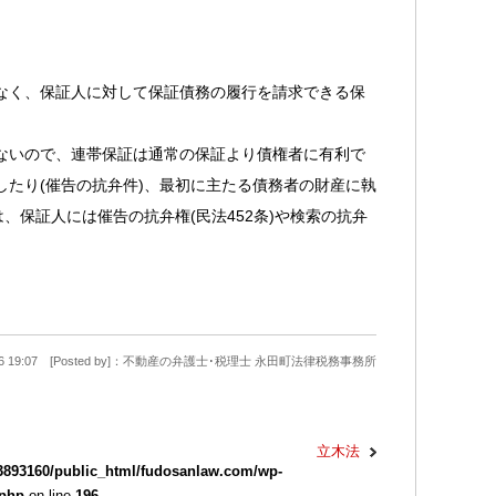
なく、保証人に対して保証債務の履行を請求できる保
ないので、連帯保証は通常の保証より債権者に有利で
たり(催告の抗弁件)、最初に主たる債務者の財産に執
、保証人には催告の抗弁権(民法452条)や検索の抗弁
9-26 19:07 [Posted by]：不動産の弁護士･税理士 永田町法律税務事務所
立木法
3893160/public_html/fudosanlaw.com/wp-
.php
on line
196