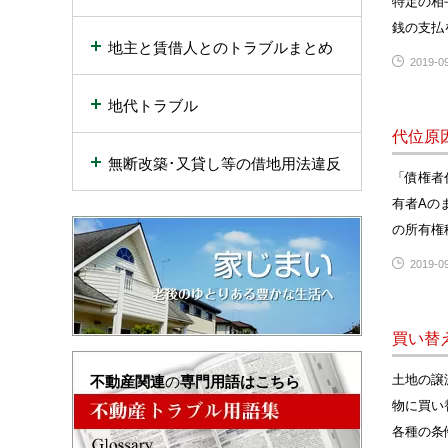
特定の相
銭の支払
地主と賃借人とのトラブルまとめ
2019-09
地代トラブル
代位原
無断改築･又貸し等の借地用法違反
「債権者
有者Aの
の所有権
2019-09
買い替
土地の譲
不動産関連
の
専門用語はこちら
物に買い
各種の条