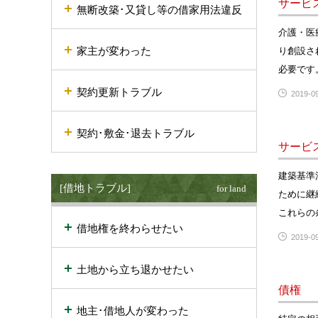
サービ
無断改築･又貸し等の借家用法違反
介護・医
家主が変わった
り創設さ
必要です
契約更新トラブル
2019-09
契約･敷金･退去トラブル
サービ
建築基準
[借地トラブル]
for land
ために継
これらの
借地権を終わらせたい
2019-09
土地から立ち退かせたい
債権
地主･借地人が変わった