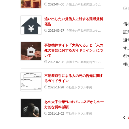
2022-04-05
弁護士の不動産問題コラム
追い出したい賃借人に対する延滞賃料
債
催告
2022-03-17
弁護士の不動産問題コラム
証
通
事故物件サイト「大島てる」と「人の
す
死の告知に関するガイドライン」につ
いて
行
2022-02-08
弁護士の不動産問題コラム
権
不動産取引による人の死の告知に関す
るガイドライン
2021-11-26
不動産トラブル事例
あの大手企業“レオパレス21”からの一
方的な賃料減額
2021-11-02
不動産トラブル事例