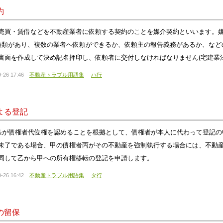
約
売買・賃借などを不動産業者に依頼する契約のことを媒介契約といいます。
種類があり、複数の業者へ依頼ができるか、依頼主の報告義務があるか、など
書面を作成して決め記名押印し、依頼者に交付しなければなりません(宅建業法3
-26 17:46
不動産トラブル用語集
ハ行
よる登記
3条が債権者代位権を認めることを根拠として、債権者が本人に代わって登記
未了である場合、甲の債権者丙がその不動産を強制執行する場合には、不動
同して乙から甲への所有権移転の登記を申請します。
-26 16:42
不動産トラブル用語集
タ行
の留保