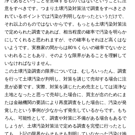
浄であるということを意味するものではないということに注
意をすべきです。つまり土壌汚染対策法で調査をすべきとさ
れているポイントでは汚染が判明しなかったというだけで、
それ以上のものではないからです。もっとも土壌汚染対策法
で定められた調査であれば、相当程度の確率で汚染を明らか
にしてくれると思われますが、その確率もそれほど高くはな
いようです。実務家の間からは80％くらいの確率でないかと
いわれることもあり、そのような限界があることを理解して
いなければなりません。
この土壌汚染調査の限界については、むしろいったん、調査
を行って土壌汚染が判明し、対策を講じて売却する場合に注
意が必要です。実際、対策を講じたため売主としては清浄な
土地となったと思って売却した場合に、買主が念のためにま
たは金融機関の要請により再度調査をした場合に、汚染が発
覚したという事例が少なからず発生しているからです。もち
ろん、可能性として、調査や対策に不備がある場合もあるで
しょうが、土壌汚染対策法で定める調査を完璧に行ったとし
ても、上記の限界からそもそも判明していなかった汚染は地