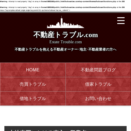
Warning
: Attempt to read property "slug" on array in
/home/r3893160/public_html/fudosanlaw.com/wp-content/themes/fudosan/functions.php
on line
263
Warning
: Attempt to read property "slug" on array in
/home/r3893160/public_html/fudosanlaw.com/wp-content/themes/fudosan/functions.php
on line
263
class="faq-template-default single single-faq postid-311 wp-theme-fudosan faq tax_ column" >
不動産トラブル.com
Estate Trouble.com
不動産トラブルを抱える
不動産オーナー･地主･不動産業者の方へ
HOME
不動産問題ブログ
売買トラブル
借家トラブル
借地トラブル
お問い合わせ