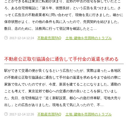
ことができる私は東京に転勤が決まり、近郊の中古の住宅を探していたとこ
ろ、ある住宅情報誌に「築５年、状態良好」という広告を見つけました。さ
っそく広告主の不動産業者Xに問い合わせて、現物を見に行きました。確かに
保存状態がよく、その他の条件も気に入ったので、売買契約を結びました。
数日、念のために、法務局に行って登記簿を確認したとこ…
不動産売買FAQ
土地･建物を売買時のトラブル
2017-12-14 12:24
不動産公正取引協議会に通告して手付金の返還を求める
駅ができて交通の便が良くなるという広告だったが、実際は違った→各地区
の不動産公正取引協議会に通告して手付金の返還を求める今まで会社の寮に
家族で住んでいたのですが、今度、新居を建てることになりました。通勤の
ことも考えて、東京近郊で都心への交通の便の良いところを探していまし
た。先日、住宅情報誌で「近く新駅設置、都心への急行停車駅、宅地大売り
出し」との広告がありました。現地も見て気に入ったので、不…
不動産売買FAQ
土地･建物を売買時のトラブル
2017-12-14 12:26