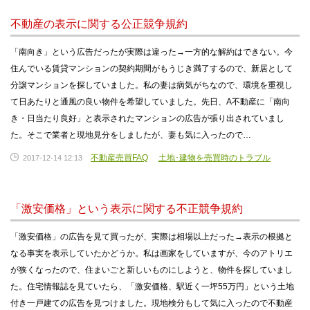
不動産の表示に関する公正競争規約
「南向き」という広告だったが実際は違った→一方的な解約はできない。今
住んでいる賃貸マンションの契約期間がもうじき満了するので、新居として
分譲マンションを探していました。私の妻は病気がちなので、環境を重視し
て日あたりと通風の良い物件を希望していました。先日、A不動産に「南向
き・日当たり良好」と表示されたマンションの広告が張り出されていまし
た。そこで業者と現地見分をしましたが、妻も気に入ったので…
不動産売買FAQ
土地･建物を売買時のトラブル
2017-12-14 12:13
「激安価格」という表示に関する不正競争規約
「激安価格」の広告を見て買ったが、実際は相場以上だった→表示の根拠と
なる事実を表示していたかどうか。私は画家をしていますが、今のアトリエ
が狭くなったので、住まいごと新しいものにしようと、物件を探していまし
た。住宅情報誌を見ていたら、「激安価格、駅近く一坪55万円」という土地
付き一戸建ての広告を見つけました。現地検分もして気に入ったので不動産