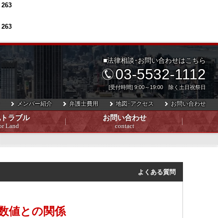
e
263
e
263
■法律相談･お問い合わせはこちら
03-5532-1112
[受付時間] 9:00～19:00 除く土日祝祭日
メンバー紹介
弁護士費用
地図･アクセス
お問い合わせ
地トラブル
お問い合わせ
or Land
contact
よくある質問
数値との関係