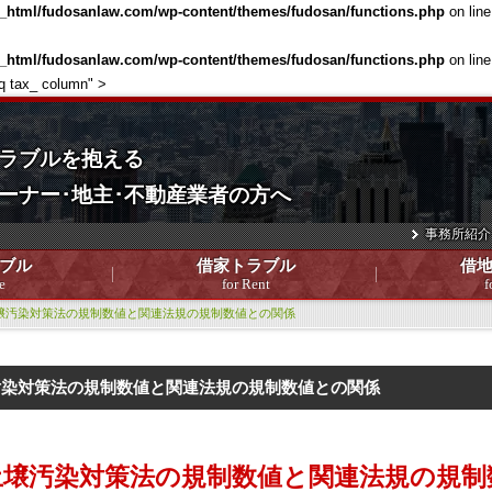
c_html/fudosanlaw.com/wp-content/themes/fudosan/functions.php
on lin
c_html/fudosanlaw.com/wp-content/themes/fudosan/functions.php
on lin
aq tax_ column" >
ラブルを抱える
ーナー･地主･不動産業者の方へ
事務所紹介
ブル
借家トラブル
借
e
for Rent
f
壌汚染対策法の規制数値と関連法規の規制数値との関係
汚染対策法の規制数値と関連法規の規制数値との関係
土壌汚染対策法の規制数値と関連法規の規制