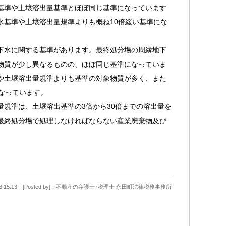
基準や土壌溶出量基準とほぼ同じ基準になっています
水基準や土壌溶出量規準よりも概ね10倍緩い基準にな
下水に関する基準があります。最終処分場の周縁地下
物質が少し異なるものの、ほぼ同じ基準になっていま
や土壌溶出量規準よりも基準の対象物質が多く、また
なっています。
規準は、土壌溶出基準の3倍から30倍までの溶出量を
最終処分場で処理しなければならない産業廃棄物及び
2-13 15:13 [Posted by]：不動産の弁護士･税理士 永田町法律税務事務所