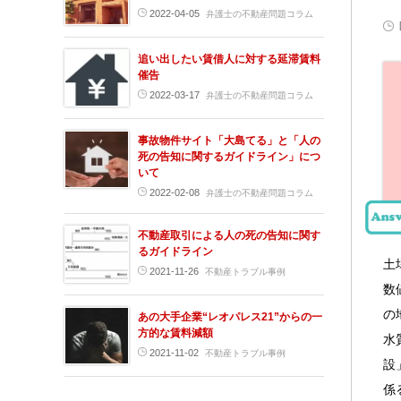
2022-04-05
弁護士の不動産問題コラム
追い出したい賃借人に対する延滞賃料
催告
2022-03-17
弁護士の不動産問題コラム
事故物件サイト「大島てる」と「人の
死の告知に関するガイドライン」につ
いて
2022-02-08
弁護士の不動産問題コラム
不動産取引による人の死の告知に関す
るガイドライン
土
2021-11-26
不動産トラブル事例
数
の
あの大手企業“レオパレス21”からの一
方的な賃料減額
水
2021-11-02
不動産トラブル事例
設
係