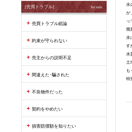
水
[売買トラブル]
for sale
が
っ
売買トラブル総論
廃
水
約束が守られない
す
水
売主からの説明不足
土
も
間違えた･騙された
特
不良物件だった
契約をやめたい
損害賠償額を知りたい