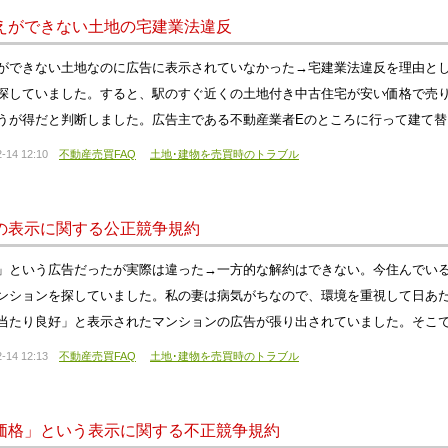
えができない土地の宅建業法違反
ができない土地なのに広告に表示されていなかった→宅建業法違反を理由と
探していました。すると、駅のすぐ近くの土地付き中古住宅が安い価格で売
うが得だと判断しました。広告主である不動産業者Eのところに行って建て
-14 12:10
不動産売買FAQ
土地･建物を売買時のトラブル
の表示に関する公正競争規約
」という広告だったが実際は違った→一方的な解約はできない。今住んでい
ンションを探していました。私の妻は病気がちなので、環境を重視して日あ
当たり良好」と表示されたマンションの広告が張り出されていました。そこ
-14 12:13
不動産売買FAQ
土地･建物を売買時のトラブル
価格」という表示に関する不正競争規約