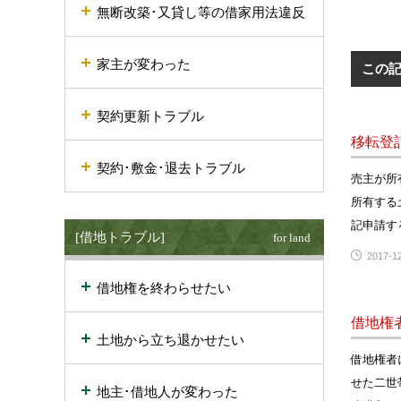
無断改築･又貸し等の借家用法違反
家主が変わった
この
契約更新トラブル
移転登
契約･敷金･退去トラブル
売主が所
所有する
記申請す
[借地トラブル]
for land
2017-12
借地権を終わらせたい
借地権
土地から立ち退かせたい
借地権者
せた二世
地主･借地人が変わった