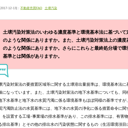
[2017-12-13]：
不動産売買FAQ
土壌汚染
土壌汚染対策法のいわゆる濃度基準と環境基本法に基づいて
のような関係にありますか。また、土壌汚染対策法上の濃度
のような関係にありますか。さらにこれらと最終処分場で環
基準とは関係がありますか。
壌汚染対策法の要措置区域等に関する土壌溶出量規準は、環境基本法に
値になっています。また、土壌汚染対策法の地下水基準についても、同
地下水基準と地下水の水質汚濁に係る環境基準もほぼ同様の基準ですが
質汚濁防止法の水質基準には、地下水の水質の浄化に係る措置命令に関
」を設置する工場･事業場の排水基準があり、この排水基準には、有害
る排出基準）とその他の排出水の汚染状態に関するもの（生活環境項目