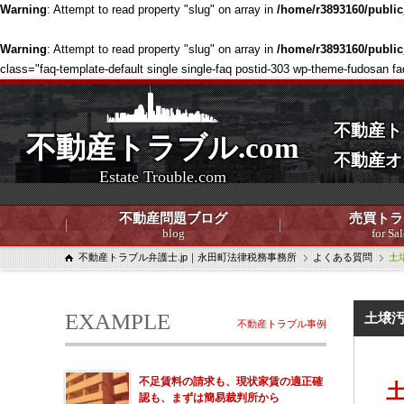
Warning
: Attempt to read property "slug" on array in
/home/r3893160/publi
Warning
: Attempt to read property "slug" on array in
/home/r3893160/publi
class="faq-template-default single single-faq postid-303 wp-theme-fudosan f
不動産ト
不動産トラブル.com
不動産オ
Estate Trouble.com
不動産問題ブログ
売買トラ
blog
for Sal
不動産トラブル弁護士.jp｜永田町法律税務事務所
よくある質問
土
EXAMPLE
土壌
不動産トラブル事例
不足賃料の請求も、現状家賃の適正確
認も、まずは簡易裁判所から