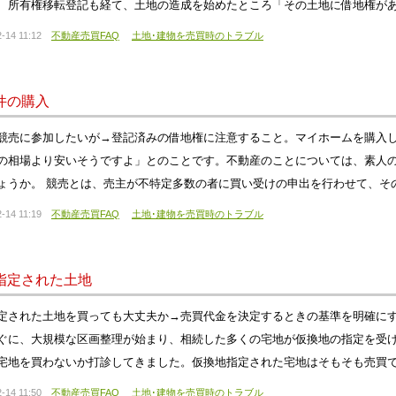
、所有権移転登記も経て、土地の造成を始めたところ「その土地に借地権が
-14 11:12
不動産売買FAQ
土地･建物を売買時のトラブル
件の購入
競売に参加したいが→登記済みの借地権に注意すること。マイホームを購入
の相場より安いそうですよ」とのことです。不動産のことについては、素人
ょうか。 競売とは、売主が不特定多数の者に買い受けの申出を行わせて、そ
-14 11:19
不動産売買FAQ
土地･建物を売買時のトラブル
指定された土地
定された土地を買っても大丈夫か→売買代金を決定するときの基準を明確にす
ぐに、大規模な区画整理が始まり、相続した多くの宅地が仮換地の指定を受
宅地を買わないか打診してきました。仮換地指定された宅地はそもそも売買
-14 11:50
不動産売買FAQ
土地･建物を売買時のトラブル