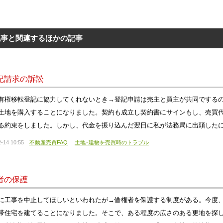
記事と関連するほかの記事
記請求の訴訟
有権移転登記に協力してくれないとき→登記申請は売主と買主が共同でする
土地を購入することになりました。契約も成立し契約書にサインもし、売買
る約束をしました。しかし、代金を振り込んだ翌日に私が法務局に出頭した
-14 10:55
不動産売買FAQ
土地･建物を売買時のトラブル
者の保護
に工事を中止してほしいといわれたが→借権者を保護する制度がある。今度
帯住宅を建てることになりました。そこで、ある程度の広さのある更地を探