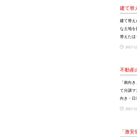
建て替
建て替え
な土地を
替えたほ
2017-12
不動産
「南向き
て分譲マ
向き・日
2017-12
「激安