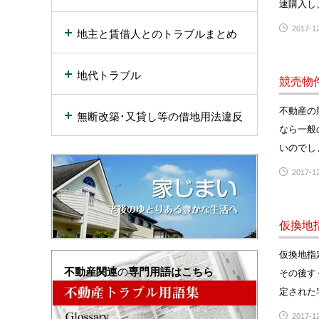
速購入し
2017-12
地主と賃借人とのトラブルまとめ
地代トラブル
競売物
不動産の
無断改築･又貸し等の借地用法違反
なら一般
いのでし
2017-12
仮換地
仮換地指
不動産関連
の
専門用語はこちら
その後す
定された
2017-12