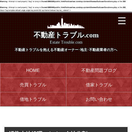
Warning
: Attempt to read property "slug" on array in
/home/r3893160/public_html/fudosanlaw.com/wp-content/themes/fudosan/functions.php
on line
263
Warning
: Attempt to read property "slug" on array in
/home/r3893160/public_html/fudosanlaw.com/wp-content/themes/fudosan/functions.php
on line
263
class="faq-template-default single single-faq postid-331 wp-theme-fudosan faq tax_ column" >
不動産トラブル.com
Estate Trouble.com
不動産トラブルを抱える
不動産オーナー･地主･不動産業者の方へ
HOME
不動産問題ブログ
売買トラブル
借家トラブル
借地トラブル
お問い合わせ