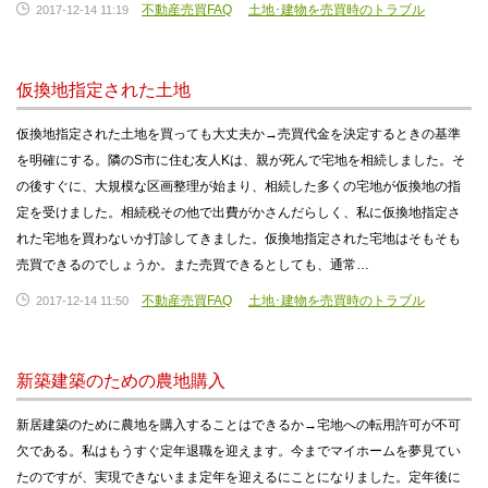
不動産売買FAQ
土地･建物を売買時のトラブル
2017-12-14 11:19
仮換地指定された土地
仮換地指定された土地を買っても大丈夫か→売買代金を決定するときの基準
を明確にする。隣のS市に住む友人Kは、親が死んで宅地を相続しました。そ
の後すぐに、大規模な区画整理が始まり、相続した多くの宅地が仮換地の指
定を受けました。相続税その他で出費がかさんだらしく、私に仮換地指定さ
れた宅地を買わないか打診してきました。仮換地指定された宅地はそもそも
売買できるのでしょうか。また売買できるとしても、通常…
不動産売買FAQ
土地･建物を売買時のトラブル
2017-12-14 11:50
新築建築のための農地購入
新居建築のために農地を購入することはできるか→宅地への転用許可が不可
欠である。私はもうすぐ定年退職を迎えます。今までマイホームを夢見てい
たのですが、実現できないまま定年を迎えるにことになりました。定年後に