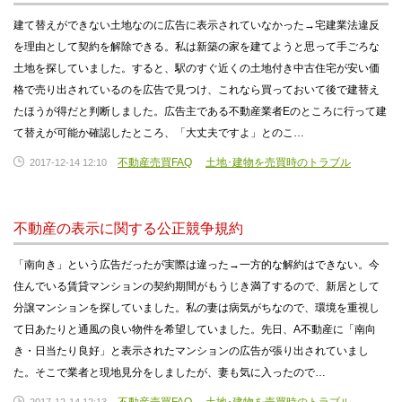
建て替えができない土地なのに広告に表示されていなかった→宅建業法違反
を理由として契約を解除できる。私は新築の家を建てようと思って手ごろな
土地を探していました。すると、駅のすぐ近くの土地付き中古住宅が安い価
格で売り出されているのを広告で見つけ、これなら買っておいて後で建替え
たほうが得だと判断しました。広告主である不動産業者Eのところに行って建
て替えが可能か確認したところ、「大丈夫ですよ」とのこ…
不動産売買FAQ
土地･建物を売買時のトラブル
2017-12-14 12:10
不動産の表示に関する公正競争規約
「南向き」という広告だったが実際は違った→一方的な解約はできない。今
住んでいる賃貸マンションの契約期間がもうじき満了するので、新居として
分譲マンションを探していました。私の妻は病気がちなので、環境を重視し
て日あたりと通風の良い物件を希望していました。先日、A不動産に「南向
き・日当たり良好」と表示されたマンションの広告が張り出されていまし
た。そこで業者と現地見分をしましたが、妻も気に入ったので…