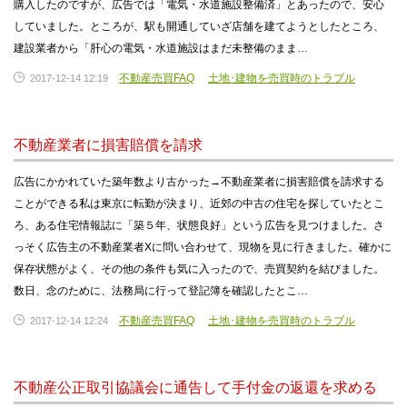
購入したのですが、広告では「電気・水道施設整備済」とあったので、安心
していました。ところが、駅も開通していざ店舗を建てようとしたところ、
建設業者から「肝心の電気・水道施設はまだ未整備のまま…
不動産売買FAQ
土地･建物を売買時のトラブル
2017-12-14 12:19
不動産業者に損害賠償を請求
広告にかかれていた築年数より古かった→不動産業者に損害賠償を請求する
ことができる私は東京に転勤が決まり、近郊の中古の住宅を探していたとこ
ろ、ある住宅情報誌に「築５年、状態良好」という広告を見つけました。さ
っそく広告主の不動産業者Xに問い合わせて、現物を見に行きました。確かに
保存状態がよく、その他の条件も気に入ったので、売買契約を結びました。
数日、念のために、法務局に行って登記簿を確認したとこ…
不動産売買FAQ
土地･建物を売買時のトラブル
2017-12-14 12:24
不動産公正取引協議会に通告して手付金の返還を求める