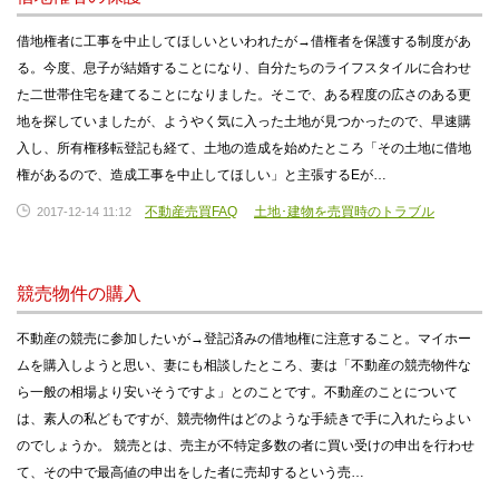
借地権者に工事を中止してほしいといわれたが→借権者を保護する制度があ
る。今度、息子が結婚することになり、自分たちのライフスタイルに合わせ
た二世帯住宅を建てることになりました。そこで、ある程度の広さのある更
地を探していましたが、ようやく気に入った土地が見つかったので、早速購
入し、所有権移転登記も経て、土地の造成を始めたところ「その土地に借地
権があるので、造成工事を中止してほしい」と主張するEが…
不動産売買FAQ
土地･建物を売買時のトラブル
2017-12-14 11:12
競売物件の購入
不動産の競売に参加したいが→登記済みの借地権に注意すること。マイホー
ムを購入しようと思い、妻にも相談したところ、妻は「不動産の競売物件な
ら一般の相場より安いそうですよ」とのことです。不動産のことについて
は、素人の私どもですが、競売物件はどのような手続きで手に入れたらよい
のでしょうか。 競売とは、売主が不特定多数の者に買い受けの申出を行わせ
て、その中で最高値の申出をした者に売却するという売…