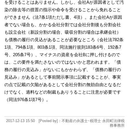
を受けることはありません。しかし、会社Aが原因者として汚
染の除去等の措置の指示や命令を受けることから免れること
ができません（法7条1項ただし書、4項）。また会社Aが原因
者でない場合も、かかる会社分割では会社分割後も分割会社
も設立会社（新設分割の場合、吸収分割の場合は承継会社）
も債務の履行の見込があることが必要なところ（会社法782条
1項、794条1項、803条1項、同法施行規則183条6号、192条7
号、205条7号）、マイナスの資産を会社Bに押し付けるので
は、この要件を満たさないのではないかと思われます。「債
務の履行の見込み」がないにもかかわらず、「債務の履行の
見込み」があるとして事前開示事項に記載することが、事実
の点で記載の欠陥があるとして会社分割の無効自由となるだ
けでなく、過料などの制裁もありうることに注意が必要です
（同法976条1項7号）。
2017-12-13 15:50 [Posted by]：不動産の弁護士･税理士 永田町法律税
務事務所