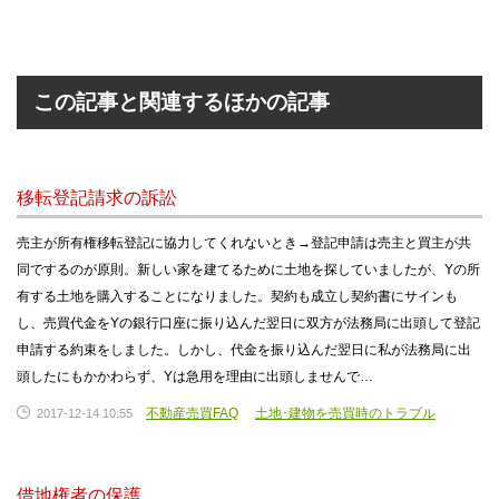
この記事と関連するほかの記事
移転登記請求の訴訟
売主が所有権移転登記に協力してくれないとき→登記申請は売主と買主が共
同でするのが原則。新しい家を建てるために土地を探していましたが、Yの所
有する土地を購入することになりました。契約も成立し契約書にサインも
し、売買代金をYの銀行口座に振り込んだ翌日に双方が法務局に出頭して登記
申請する約束をしました。しかし、代金を振り込んだ翌日に私が法務局に出
頭したにもかかわらず、Yは急用を理由に出頭しませんで…
不動産売買FAQ
土地･建物を売買時のトラブル
2017-12-14 10:55
借地権者の保護