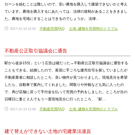
ローンを組むことは難しいので、安い農地を購入して建築できないかと考え
ています。農地を購入するにあたっては、法律の規制があることをききまし
た。農地を宅地にすることはできるのでしょうか。 法律…
不動産売買FAQ
土地･建物を売買時のトラブル
2017-12-14 12:02
不動産公正取引協議会に通告
駅から徒歩15分」という広告は噓だった→不動産公正取引協議会に通告する
こともできる。結婚したので、新居に手ごろな建売住宅を探していましたが
不動産業者に相談したところ、良い物件が見つかりました。現地見分を希望
したら、自動車で案内してくれました。間取りや外観なども気に入ったの
で、再び店舗に戻って手付金を払って売買の予約をしました。ところが次の
日曜日に妻と２人でもう一度現地見分に行ったところ、「駅…
不動産売買FAQ
土地･建物を売買時のトラブル
2017-12-14 12:06
建て替えができない土地の宅建業法違反