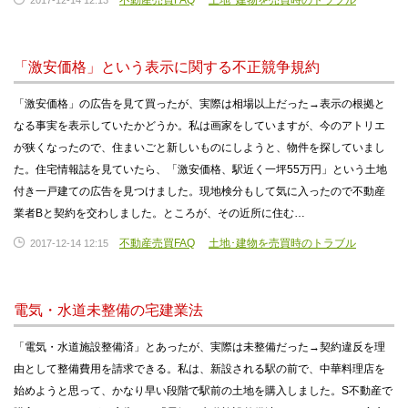
不動産売買FAQ
土地･建物を売買時のトラブル
2017-12-14 12:13
「激安価格」という表示に関する不正競争規約
「激安価格」の広告を見て買ったが、実際は相場以上だった→表示の根拠と
なる事実を表示していたかどうか。私は画家をしていますが、今のアトリエ
が狭くなったので、住まいごと新しいものにしようと、物件を探していまし
た。住宅情報誌を見ていたら、「激安価格、駅近く一坪55万円」という土地
付き一戸建ての広告を見つけました。現地検分もして気に入ったので不動産
業者Bと契約を交わしました。ところが、その近所に住む…
不動産売買FAQ
土地･建物を売買時のトラブル
2017-12-14 12:15
電気・水道未整備の宅建業法
「電気・水道施設整備済」とあったが、実際は未整備だった→契約違反を理
由として整備費用を請求できる。私は、新設される駅の前で、中華料理店を
始めようと思って、かなり早い段階で駅前の土地を購入しました。S不動産で