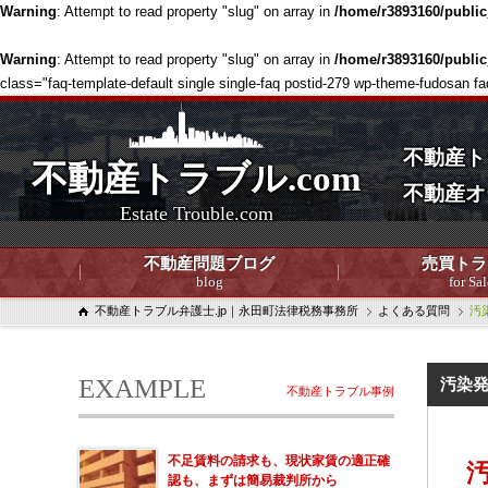
Warning
: Attempt to read property "slug" on array in
/home/r3893160/publi
Warning
: Attempt to read property "slug" on array in
/home/r3893160/publi
class="faq-template-default single single-faq postid-279 wp-theme-fudosan f
不動産ト
不動産トラブル.com
不動産オ
Estate Trouble.com
不動産問題ブログ
売買トラ
blog
for Sal
不動産トラブル弁護士.jp｜永田町法律税務事務所
よくある質問
汚
EXAMPLE
汚染発
不動産トラブル事例
不足賃料の請求も、現状家賃の適正確
認も、まずは簡易裁判所から