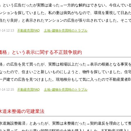
」という広告だったが実際は違った→一方的な解約はできない。今住んでい
ンションを探していました。私の妻は病気がちなので、環境を重視して日あ
当たり良好」と表示されたマンションの広告が張り出されていました。そこ
-14 12:13
不動産売買FAQ
土地･建物を売買時のトラブル
価格」という表示に関する不正競争規約
格」の広告を見て買ったが、実際は相場以上だった→表示の根拠となる事実
なったので、住まいごと新しいものにしようと、物件を探していました。住宅
一戸建ての広告を見つけました。現地検分もして気に入ったので不動産業者
-14 12:15
不動産売買FAQ
土地･建物を売買時のトラブル
水道未整備の宅建業法
水道施設整備済」とあったが、実際は未整備だった→契約違反を理由として
うと思って、かなり早い段階で駅前の土地を購入しました。S不動産で購入