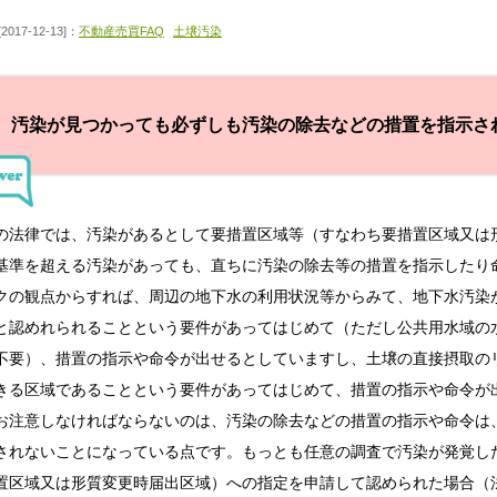
[2017-12-13]：
不動産売買FAQ
土壌汚染
汚染が見つかっても必ずしも汚染の除去などの措置を指示さ
の法律では、汚染があるとして要措置区域等（すなわち要措置区域又は
基準を超える汚染があっても、直ちに汚染の除去等の措置を指示したり
クの観点からすれば、周辺の地下水の利用状況等からみて、地下水汚染
と認めれられることという要件があってはじめて（ただし公共用水域の
不要）、措置の指示や命令が出せるとしていますし、土壌の直接摂取の
きる区域であることという要件があってはじめて、措置の指示や命令が
お注意しなければならないのは、汚染の除去などの措置の指示や命令は
されないことになっている点です。もっとも任意の調査で汚染が発覚し
置区域又は形質変更時届出区域）への指定を申請して認められた場合（法