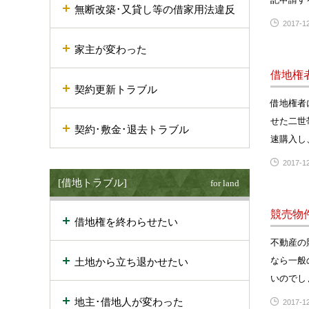
無断改築･又貸し等の借家用法違反
2017-12
家主が変わった
借地権
契約更新トラブル
借地権者
せた二世
契約･敷金･退去トラブル
速購入し
2017-12
[借地トラブル]
for land
競売物
借地権を終わらせたい
不動産の
なら一般
土地から立ち退かせたい
いのでし
地主･借地人が変わった
2017-12