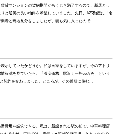
る賃貸マンションの契約期間がもうじき満了するので、新居とし
たりと通風の良い物件を希望していました。先日、A不動産に「南
で業者と現地見分をしましたが、妻も気に入ったので…
を表示していたかどうか。私は画家をしていますが、今のアトリ
情報誌を見ていたら、「激安価格、駅近く一坪55万円」という
Bと契約を交わしました。ところが、その近所に住む…
整備費用を請求できる。私は、新設される駅の前で、中華料理店
したのですが、広告では「電気・水道施設整備済」とあったので、