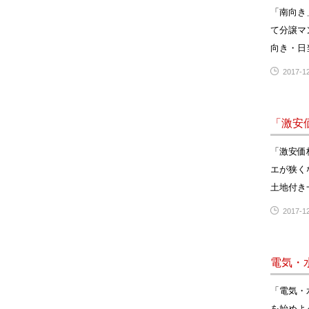
「南向き
て分譲マ
向き・日
2017-12
「激安
「激安価
エが狭く
土地付き
2017-12
電気・
「電気・
を始めよ