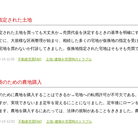
指定された土地
定された土地を買っても大丈夫か→売買代金を決定するときの基準を明確にす
ぐに、大規模な区画整理が始まり、相続した多くの宅地が仮換地の指定を受
宅地を買わないか打診してきました。仮換地指定された宅地はそもそも売買
-14 11:50
不動産売買FAQ
土地･建物を売買時のトラブル
築のための農地購入
のために農地を購入することはできるか→宅地への転用許可が不可欠である
すが、実現できないまま定年を迎えるにことになりました。定年後にローン
ます。農地を購入するにあたっては、法律の規制があることをききました。農
-14 12:02
不動産売買FAQ
土地･建物を売買時のトラブル