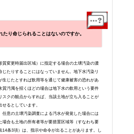
れたり命じられることはないのですか。
形質変更時届出区域）に指定する場合の土壌汚染の濃
命じたりすることにはなっていません。地下水汚染リ
が生じたとすれば飲用等を通じて健康被害の恐れがあ
水質汚濁を招くほどの場合は地下水の飲用という要件
リスクの観点からすれば、当該土地が立ち入ることが
出せるとしています。
、任意の土壌汚染調査による汚水が発覚した場合には
た場合も土地の所有者等が要措置区域等（すなわち要
14条3項）は、指示や命令が出ることがあります。し