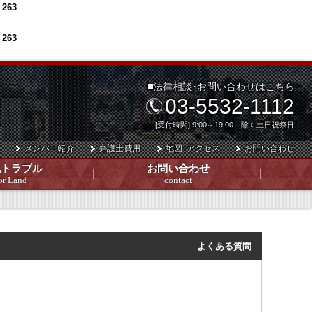
e
263
e
263
■法律相談･お問い合わせはこちら
03-5532-1112
[受付時間] 9:00～19:00 除く土日祝祭日
メンバー紹介
弁護士費用
地図･アクセス
お問い合わせ
地トラブル
お問い合わせ
or Land
contact
よくある質問