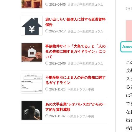
2022-04-05
弁護士の不動産問題コラム
追い出したい賃借人に対する延滞賃料
催告
2022-03-17
弁護士の不動産問題コラム
事故物件サイト「大島てる」と「人の
死の告知に関するガイドライン」につ
いて
こ
2022-02-08
弁護士の不動産問題コラム
度
不動産取引による人の死の告知に関す
ス
るガイドライン
る
2021-11-26
不動産トラブル事例
は
で
あの大手企業“レオパレス21”からの一
方的な賃料減額
な
2021-11-02
不動産トラブル事例
出
措