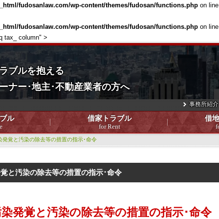
c_html/fudosanlaw.com/wp-content/themes/fudosan/functions.php
on lin
c_html/fudosanlaw.com/wp-content/themes/fudosan/functions.php
on lin
aq tax_ column" >
ラブルを抱える
ーナー･地主･不動産業者の方へ
事務所紹介
ブル
借家トラブル
借
e
for Rent
f
染発覚と汚染の除去等の措置の指示･命令
覚と汚染の除去等の措置の指示･命令
汚染発覚と汚染の除去等の措置の指示･命令