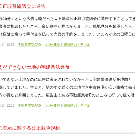
公正取引協議会に通告
歩15分」という広告は噓だった→不動産公正取引協議会に通告することもで
業者に相談したところ、良い物件が見つかりました。現地見分を希望したら
び店舗に戻って手付金を払って売買の予約をしました。ところが次の日曜日
-14 12:06
不動産売買FAQ
土地･建物を売買時のトラブル
えができない土地の宅建業法違反
ができない土地なのに広告に表示されていなかった→宅建業法違反を理由と
探していました。すると、駅のすぐ近くの土地付き中古住宅が安い価格で売
うが得だと判断しました。広告主である不動産業者Eのところに行って建て
-14 12:10
不動産売買FAQ
土地･建物を売買時のトラブル
の表示に関する公正競争規約