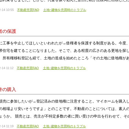
-14 10:55
不動産売買FAQ
土地･建物を売買時のトラブル
者の保護
に工事を中止してほしいといわれたが→借権者を保護する制度がある。今度
帯住宅を建てることになりました。そこで、ある程度の広さのある更地を探
、所有権移転登記も経て、土地の造成を始めたところ「その土地に借地権が
-14 11:12
不動産売買FAQ
土地･建物を売買時のトラブル
件の購入
競売に参加したいが→登記済みの借地権に注意すること。マイホームを購入
の相場より安いそうですよ」とのことです。不動産のことについては、素人
ょうか。 競売とは、売主が不特定多数の者に買い受けの申出を行わせて、そ
-14 11:19
不動産売買FAQ
土地･建物を売買時のトラブル