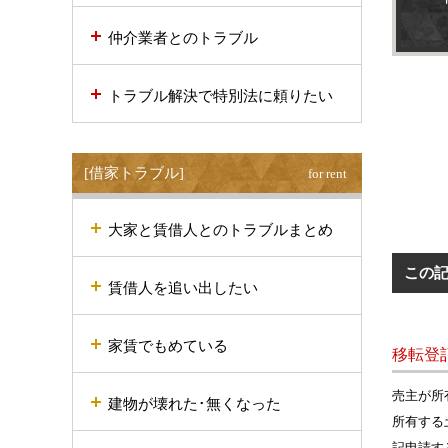
仲介業者とのトラブル
トラブル解決で特別法に頼りたい
[借家トラブル]
for rent
大家と賃借人とのトラブルまとめ
この
賃借人を追い出したい
家賃でもめている
移転登
売主が所
建物が壊れた･無くなった
所有する
記申請す