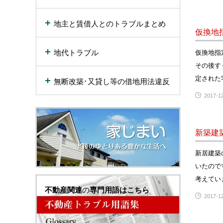
地主と賃借人とのトラブルまとめ
仮換地
地代トラブル
仮換地指
その後す
定された
無断改築･又貸し等の借地用法違反
2017-12
新築建
新居建築
いたので
考えてい
不動産関連
の
専門用語はこちら
2017-12