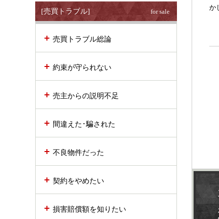
か
[売買トラブル]
for sale
売買トラブル総論
約束が守られない
売主からの説明不足
間違えた･騙された
不良物件だった
契約をやめたい
損害賠償額を知りたい