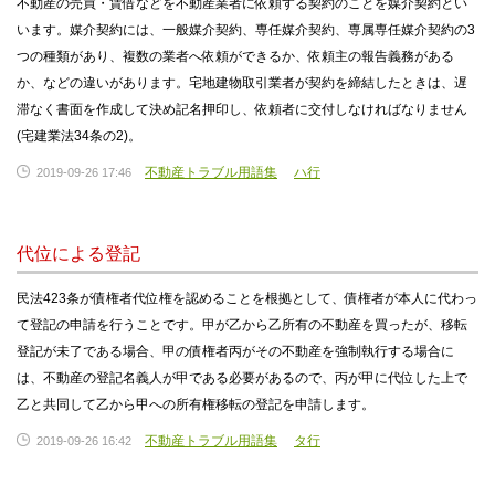
不動産の売買・賃借などを不動産業者に依頼する契約のことを媒介契約とい
います。媒介契約には、一般媒介契約、専任媒介契約、専属専任媒介契約の3
つの種類があり、複数の業者へ依頼ができるか、依頼主の報告義務がある
か、などの違いがあります。宅地建物取引業者が契約を締結したときは、遅
滞なく書面を作成して決め記名押印し、依頼者に交付しなければなりません
(宅建業法34条の2)。
不動産トラブル用語集
ハ行
2019-09-26 17:46
代位による登記
民法423条が債権者代位権を認めることを根拠として、債権者が本人に代わっ
て登記の申請を行うことです。甲が乙から乙所有の不動産を買ったが、移転
登記が未了である場合、甲の債権者丙がその不動産を強制執行する場合に
は、不動産の登記名義人が甲である必要があるので、丙が甲に代位した上で
乙と共同して乙から甲への所有権移転の登記を申請します。
不動産トラブル用語集
タ行
2019-09-26 16:42