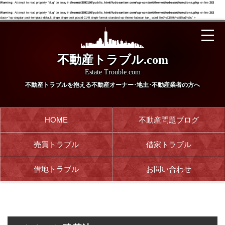
Warning
: Attempt to read property "slug" on array in
/home/r3893160/public_html/fudosanlaw.com/wp-content/themes/fudosan/functions.php
on line
263
Warning
: Attempt to read property "slug" on array in
/home/r3893160/public_html/fudosanlaw.com/wp-content/themes/fudosan/functions.php
on line
263
class="wp-singular post-template-default single single-post postid-2149 single-format-standard wp-theme-fudosan tax_ word %e3%83%9e%e8%a1%8c" >
不動産トラブル.com
Estate Trouble.com
不動産トラブルを抱える
不動産オーナー･地主･不動産業者の方へ
HOME
不動産問題ブログ
売買トラブル
借家トラブル
借地トラブル
お問い合わせ