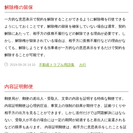
解除権の留保
一方的な意思表示で契約を解除することができるように解除権を行使できる
ようにしておくことです。解除権の留保を確保していない場合は通常、契約
解除にあたって、相手方の債務不履行などの解除できる理由が必要です。し
かし、解除権が留保されている場合は、相手方に債務不履行などの理由がな
くても、解除しようとする当事者が一方的なの意思表示をするだけで契約を
解除することが可能です。
不動産トラブル用語集
カ行
2019-09-26 14:10
内容証明郵便
郵便局が、郵便の差出人・受取人、文章の内容を証明する特殊な郵便です。
内容証明郵便は心理的圧迫、事実上の強制の効果が期待でき、証拠づくりや
相手方の出方を見ることができます。しかし送付だけでは問題解決にはなら
ない、受取人が不在の場合には一定の期間が経過すると差出人に返還される
などの限界もあります。 内容証明郵便は、相手方に意思表示をしたことを証