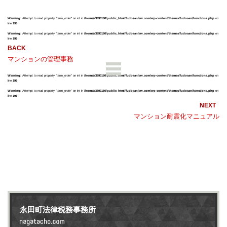
Warning
: Attempt to read property "term_order" on int in
/home/r3893160/public_html/fudosanlaw.com/wp-content/themes/fudosan/functions.php
on
line
196
Warning
: Attempt to read property "term_order" on int in
/home/r3893160/public_html/fudosanlaw.com/wp-content/themes/fudosan/functions.php
on
line
196
マンションの管理事務
Warning
: Attempt to read property "term_order" on int in
/home/r3893160/public_html/fudosanlaw.com/wp-content/themes/fudosan/functions.php
on
line
196
Warning
: Attempt to read property "term_order" on int in
/home/r3893160/public_html/fudosanlaw.com/wp-content/themes/fudosan/functions.php
on
line
196
マンション耐震化マニュアル
永田町法律税務事務所