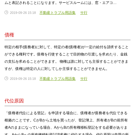
ムと表記されることになります。サービスルームには、窓・エアコ…
不動産トラブル用語集
サ行
2019-09-26 15:18
債権
特定の相手(債務者)に対して、特定の者(債権者)が一定の給付を請求すること
ができる権利です。債権を行使することで目的物の引渡しを求めたり、金銭
の支払を求めることができます。 物権は誰に対しても主張することができま
すが、債権は特定の人に対してしか主張することができません。
不動産トラブル用語集
サ行
2019-09-26 15:18
代位原因
「債権者代位による登記」を申請する場合に、債権者が債務者を代位できる
根拠のことです。CがBから土地を買ったが、登記簿上、所有者がBの前所有
者Aのままになっている場合、AからBの所有権移転登記をする必要がありま
す。AからBへの所有権移転登記請求権に代位する場合、代位原因は売買の所