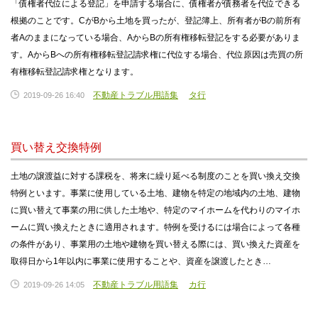
「債権者代位による登記」を申請する場合に、債権者が債務者を代位できる
根拠のことです。CがBから土地を買ったが、登記簿上、所有者がBの前所有
者Aのままになっている場合、AからBの所有権移転登記をする必要がありま
す。AからBへの所有権移転登記請求権に代位する場合、代位原因は売買の所
有権移転登記請求権となります。
不動産トラブル用語集
タ行
2019-09-26 16:40
買い替え交換特例
土地の譲渡益に対する課税を、将来に繰り延べる制度のことを買い換え交換
特例といます。事業に使用している土地、建物を特定の地域内の土地、建物
に買い替えて事業の用に供した土地や、特定のマイホームを代わりのマイホ
ームに買い換えたときに適用されます。特例を受けるには場合によって各種
の条件があり、事業用の土地や建物を買い替える際には、買い換えた資産を
取得日から1年以内に事業に使用することや、資産を譲渡したとき…
不動産トラブル用語集
カ行
2019-09-26 14:05