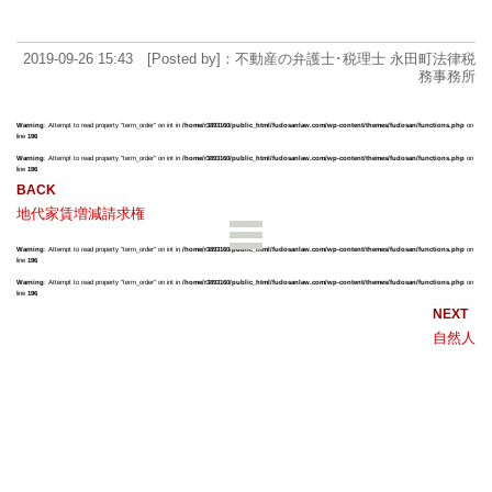
2019-09-26 15:43 [Posted by]：不動産の弁護士･税理士 永田町法律税
務事務所
Warning
: Attempt to read property "term_order" on int in
/home/r3893160/public_html/fudosanlaw.com/wp-content/themes/fudosan/functions.php
on
line
196
Warning
: Attempt to read property "term_order" on int in
/home/r3893160/public_html/fudosanlaw.com/wp-content/themes/fudosan/functions.php
on
line
196
地代家賃増減請求権
Warning
: Attempt to read property "term_order" on int in
/home/r3893160/public_html/fudosanlaw.com/wp-content/themes/fudosan/functions.php
on
line
196
Warning
: Attempt to read property "term_order" on int in
/home/r3893160/public_html/fudosanlaw.com/wp-content/themes/fudosan/functions.php
on
line
196
自然人