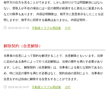
相手方の出方を見ることができます。しかし送付だけでは問題解決にはなら
ない、受取人が不在の場合には一定の期間が経過すると差出人に返還される
などの限界もあります。 内容証明郵便は、相手方に意思表示をしたことを証
明しますが、相手方に回答する義務はありません。内容証明作…
不動産トラブル用語集
ナ行
2019-09-26 17:33
解除契約（合意解除）
当事者の合意によって契約を解消することで、合意解除ともいいます。法律
に定めのある条件によって行う法定解除は、法律の要件を満たす必要があり
ます。しかし、解除契約（合意解除）は、当事者による新たな契約であるた
め、特に法定の要件を満たす必要はなく、契約自由の原則により、当事者が
合意をすれば自由に解除する合意をすることができます。
不動産トラブル用語集
カ行
2019-09-26 14:07