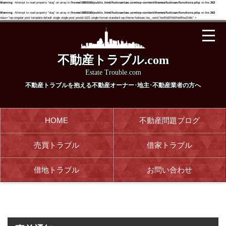
Warning
: Attempt to read property "slug" on array in
/home/r3893160/public_html/fudosanlaw.com/wp-content/themes/fudosan/functions.php
on line
263
Warning
: Attempt to read property "slug" on array in
/home/r3893160/public_html/fudosanlaw.com/wp-content/themes/fudosan/functions.php
on line
263
class="wp-singular post-template-default single single-post postid-1021 single-format-standard wp-theme-fudosan tax_ word %e3%82%b5%e8%a1%8c" >
不動産トラブル.com
Estate Trouble.com
不動産トラブルを抱える
不動産オーナー･地主･不動産業者の方へ
HOME
不動産問題ブログ
売買トラブル
借家トラブル
借地トラブル
お問い合わせ