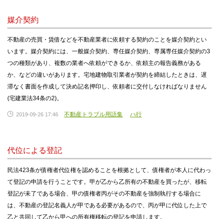
媒介契約
不動産の売買・賃借などを不動産業者に依頼する契約のことを媒介契約とい
います。媒介契約には、一般媒介契約、専任媒介契約、専属専任媒介契約の3
つの種類があり、複数の業者へ依頼ができるか、依頼主の報告義務がある
か、などの違いがあります。宅地建物取引業者が契約を締結したときは、遅
滞なく書面を作成して決め記名押印し、依頼者に交付しなければなりません
(宅建業法34条の2)。
不動産トラブル用語集
ハ行
2019-09-26 17:46
代位による登記
民法423条が債権者代位権を認めることを根拠として、債権者が本人に代わっ
て登記の申請を行うことです。甲が乙から乙所有の不動産を買ったが、移転
登記が未了である場合、甲の債権者丙がその不動産を強制執行する場合に
は、不動産の登記名義人が甲である必要があるので、丙が甲に代位した上で
乙と共同して乙から甲への所有権移転の登記を申請します。