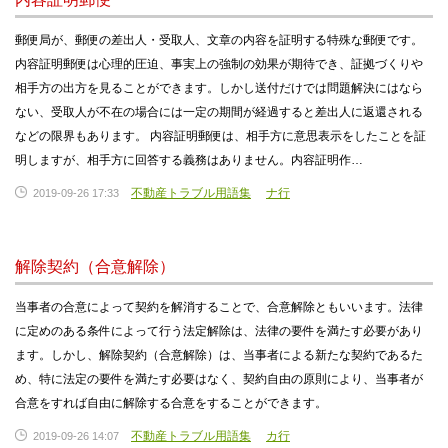
郵便局が、郵便の差出人・受取人、文章の内容を証明する特殊な郵便です。
内容証明郵便は心理的圧迫、事実上の強制の効果が期待でき、証拠づくりや
相手方の出方を見ることができます。しかし送付だけでは問題解決にはなら
ない、受取人が不在の場合には一定の期間が経過すると差出人に返還される
などの限界もあります。 内容証明郵便は、相手方に意思表示をしたことを証
明しますが、相手方に回答する義務はありません。内容証明作…
不動産トラブル用語集
ナ行
2019-09-26 17:33
解除契約（合意解除）
当事者の合意によって契約を解消することで、合意解除ともいいます。法律
に定めのある条件によって行う法定解除は、法律の要件を満たす必要があり
ます。しかし、解除契約（合意解除）は、当事者による新たな契約であるた
め、特に法定の要件を満たす必要はなく、契約自由の原則により、当事者が
合意をすれば自由に解除する合意をすることができます。
不動産トラブル用語集
カ行
2019-09-26 14:07