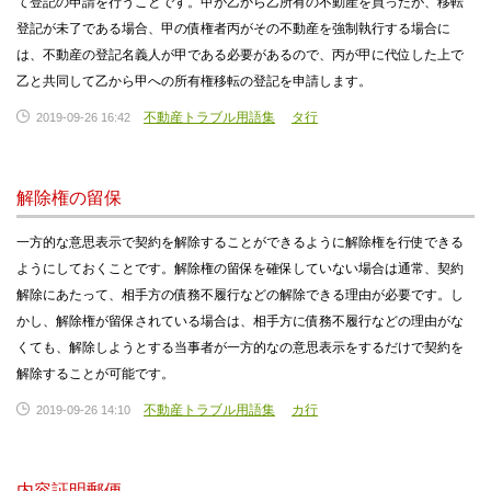
て登記の申請を行うことです。甲が乙から乙所有の不動産を買ったが、移転
登記が未了である場合、甲の債権者丙がその不動産を強制執行する場合に
は、不動産の登記名義人が甲である必要があるので、丙が甲に代位した上で
乙と共同して乙から甲への所有権移転の登記を申請します。
不動産トラブル用語集
タ行
2019-09-26 16:42
解除権の留保
一方的な意思表示で契約を解除することができるように解除権を行使できる
ようにしておくことです。解除権の留保を確保していない場合は通常、契約
解除にあたって、相手方の債務不履行などの解除できる理由が必要です。し
かし、解除権が留保されている場合は、相手方に債務不履行などの理由がな
くても、解除しようとする当事者が一方的なの意思表示をするだけで契約を
解除することが可能です。
不動産トラブル用語集
カ行
2019-09-26 14:10
内容証明郵便