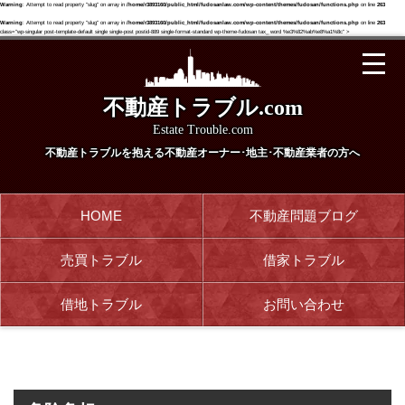
Warning
: Attempt to read property "slug" on array in
/home/r3893160/public_html/fudosanlaw.com/wp-content/themes/fudosan/functions.php
on line
263
Warning
: Attempt to read property "slug" on array in
/home/r3893160/public_html/fudosanlaw.com/wp-content/themes/fudosan/functions.php
on line
263
class="wp-singular post-template-default single single-post postid-889 single-format-standard wp-theme-fudosan tax_ word %e3%82%ab%e8%a1%8c" >
不動産トラブル.com
Estate Trouble.com
不動産トラブルを抱える
不動産オーナー･地主･不動産業者の方へ
HOME
不動産問題ブログ
売買トラブル
借家トラブル
借地トラブル
お問い合わせ