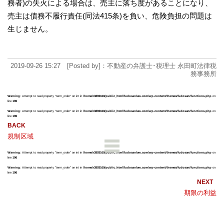
務者)の失火による場合は、売主に落ち度があることになり、
売主は債務不履行責任(同法415条)を負い、危険負担の問題は
生じません。
2019-09-26 15:27 [Posted by]：不動産の弁護士･税理士 永田町法律税
務事務所
Warning
: Attempt to read property "term_order" on int in
/home/r3893160/public_html/fudosanlaw.com/wp-content/themes/fudosan/functions.php
on
line
196
Warning
: Attempt to read property "term_order" on int in
/home/r3893160/public_html/fudosanlaw.com/wp-content/themes/fudosan/functions.php
on
line
196
規制区域
Warning
: Attempt to read property "term_order" on int in
/home/r3893160/public_html/fudosanlaw.com/wp-content/themes/fudosan/functions.php
on
line
196
Warning
: Attempt to read property "term_order" on int in
/home/r3893160/public_html/fudosanlaw.com/wp-content/themes/fudosan/functions.php
on
line
196
期限の利益