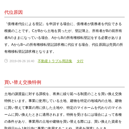
代位原因
「債権者代位による登記」を申請する場合に、債権者が債務者を代位できる
根拠のことです。CがBから土地を買ったが、登記簿上、所有者がBの前所有
者Aのままになっている場合、AからBの所有権移転登記をする必要がありま
す。AからBへの所有権移転登記請求権に代位する場合、代位原因は売買の所
有権移転登記請求権となります。
不動産トラブル用語集
タ行
2019-09-26 16:40
買い替え交換特例
土地の譲渡益に対する課税を、将来に繰り延べる制度のことを買い換え交換
特例といます。事業に使用している土地、建物を特定の地域内の土地、建物
に買い替えて事業の用に供した土地や、特定のマイホームを代わりのマイホ
ームに買い換えたときに適用されます。特例を受けるには場合によって各種
の条件があり、事業用の土地や建物を買い替える際には、買い換えた資産を
取得日から1年以内に事業に使用することや、資産を譲渡したとき…