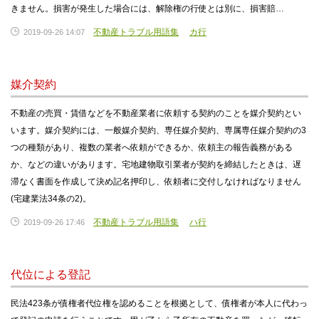
きません。損害が発生した場合には、解除権の行使とは別に、損害賠…
不動産トラブル用語集
カ行
2019-09-26 14:07
媒介契約
不動産の売買・賃借などを不動産業者に依頼する契約のことを媒介契約とい
います。媒介契約には、一般媒介契約、専任媒介契約、専属専任媒介契約の3
つの種類があり、複数の業者へ依頼ができるか、依頼主の報告義務がある
か、などの違いがあります。宅地建物取引業者が契約を締結したときは、遅
滞なく書面を作成して決め記名押印し、依頼者に交付しなければなりません
(宅建業法34条の2)。
不動産トラブル用語集
ハ行
2019-09-26 17:46
代位による登記
民法423条が債権者代位権を認めることを根拠として、債権者が本人に代わっ