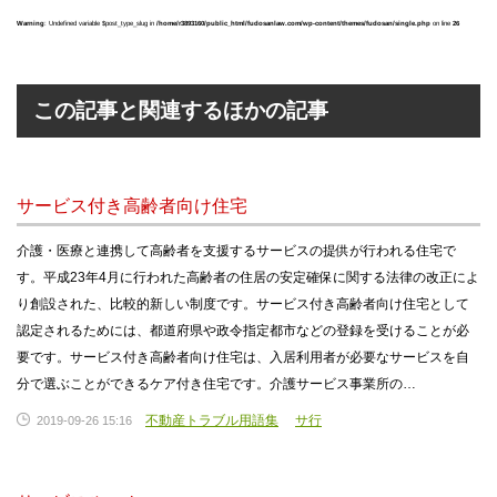
Warning
: Undefined variable $post_type_slug in
/home/r3893160/public_html/fudosanlaw.com/wp-content/themes/fudosan/single.php
on line
26
この記事と関連するほかの記事
サービス付き高齢者向け住宅
介護・医療と連携して高齢者を支援するサービスの提供が行われる住宅で
す。平成23年4月に行われた高齢者の住居の安定確保に関する法律の改正によ
り創設された、比較的新しい制度です。サービス付き高齢者向け住宅として
認定されるためには、都道府県や政令指定都市などの登録を受けることが必
要です。サービス付き高齢者向け住宅は、入居利用者が必要なサービスを自
分で選ぶことができるケア付き住宅です。介護サービス事業所の…
不動産トラブル用語集
サ行
2019-09-26 15:16