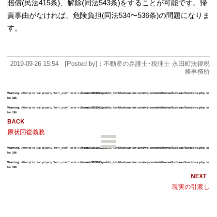
賠償(民法415条)、解除(同法543条)をすることが可能です。帰
責事由がなければ、危険負担(同法534〜536条)の問題になりま
す。
2019-09-26 15:54 [Posted by]：不動産の弁護士･税理士 永田町法律税
務事務所
Warning
: Attempt to read property "term_order" on int in
/home/r3893160/public_html/fudosanlaw.com/wp-content/themes/fudosan/functions.php
on
line
196
Warning
: Attempt to read property "term_order" on int in
/home/r3893160/public_html/fudosanlaw.com/wp-content/themes/fudosan/functions.php
on
line
196
原状回復義務
Warning
: Attempt to read property "term_order" on int in
/home/r3893160/public_html/fudosanlaw.com/wp-content/themes/fudosan/functions.php
on
line
196
Warning
: Attempt to read property "term_order" on int in
/home/r3893160/public_html/fudosanlaw.com/wp-content/themes/fudosan/functions.php
on
line
196
現実の引渡し