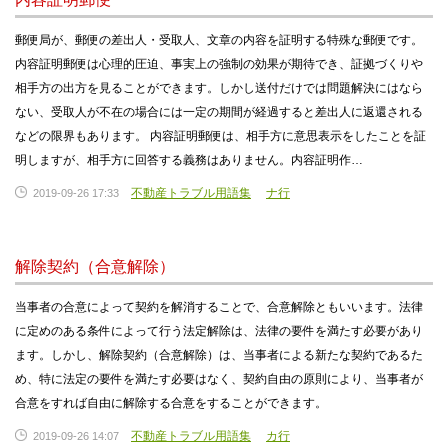
郵便局が、郵便の差出人・受取人、文章の内容を証明する特殊な郵便です。
内容証明郵便は心理的圧迫、事実上の強制の効果が期待でき、証拠づくりや
相手方の出方を見ることができます。しかし送付だけでは問題解決にはなら
ない、受取人が不在の場合には一定の期間が経過すると差出人に返還される
などの限界もあります。 内容証明郵便は、相手方に意思表示をしたことを証
明しますが、相手方に回答する義務はありません。内容証明作…
不動産トラブル用語集
ナ行
2019-09-26 17:33
解除契約（合意解除）
当事者の合意によって契約を解消することで、合意解除ともいいます。法律
に定めのある条件によって行う法定解除は、法律の要件を満たす必要があり
ます。しかし、解除契約（合意解除）は、当事者による新たな契約であるた
め、特に法定の要件を満たす必要はなく、契約自由の原則により、当事者が
合意をすれば自由に解除する合意をすることができます。
不動産トラブル用語集
カ行
2019-09-26 14:07