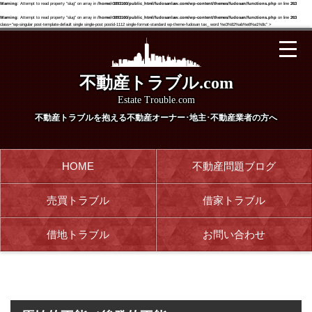
Warning
: Attempt to read property "slug" on array in
/home/r3893160/public_html/fudosanlaw.com/wp-content/themes/fudosan/functions.php
on line
263
Warning
: Attempt to read property "slug" on array in
/home/r3893160/public_html/fudosanlaw.com/wp-content/themes/fudosan/functions.php
on line
263
class="wp-singular post-template-default single single-post postid-1112 single-format-standard wp-theme-fudosan tax_ word %e3%82%ab%e8%a1%8c" >
不動産トラブル.com
Estate Trouble.com
不動産トラブルを抱える
不動産オーナー･地主･不動産業者の方へ
HOME
不動産問題ブログ
売買トラブル
借家トラブル
借地トラブル
お問い合わせ