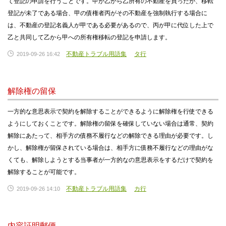
て登記の申請を行うことです。甲が乙から乙所有の不動産を買ったが、移転
登記が未了である場合、甲の債権者丙がその不動産を強制執行する場合に
は、不動産の登記名義人が甲である必要があるので、丙が甲に代位した上で
乙と共同して乙から甲への所有権移転の登記を申請します。
不動産トラブル用語集
タ行
2019-09-26 16:42
解除権の留保
一方的な意思表示で契約を解除することができるように解除権を行使できる
ようにしておくことです。解除権の留保を確保していない場合は通常、契約
解除にあたって、相手方の債務不履行などの解除できる理由が必要です。し
かし、解除権が留保されている場合は、相手方に債務不履行などの理由がな
くても、解除しようとする当事者が一方的なの意思表示をするだけで契約を
解除することが可能です。
不動産トラブル用語集
カ行
2019-09-26 14:10
内容証明郵便