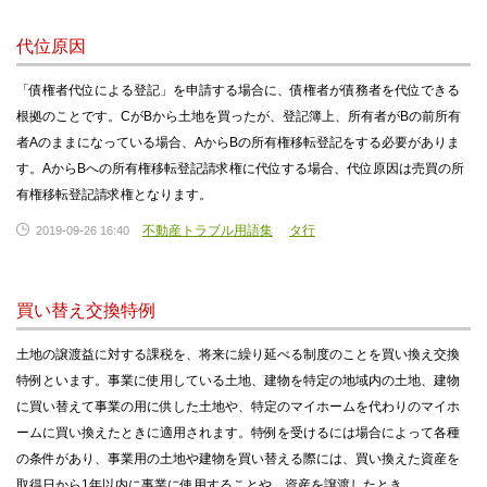
代位原因
「債権者代位による登記」を申請する場合に、債権者が債務者を代位できる
根拠のことです。CがBから土地を買ったが、登記簿上、所有者がBの前所有
者Aのままになっている場合、AからBの所有権移転登記をする必要がありま
す。AからBへの所有権移転登記請求権に代位する場合、代位原因は売買の所
有権移転登記請求権となります。
不動産トラブル用語集
タ行
2019-09-26 16:40
買い替え交換特例
土地の譲渡益に対する課税を、将来に繰り延べる制度のことを買い換え交換
特例といます。事業に使用している土地、建物を特定の地域内の土地、建物
に買い替えて事業の用に供した土地や、特定のマイホームを代わりのマイホ
ームに買い換えたときに適用されます。特例を受けるには場合によって各種
の条件があり、事業用の土地や建物を買い替える際には、買い換えた資産を
取得日から1年以内に事業に使用することや、資産を譲渡したとき…