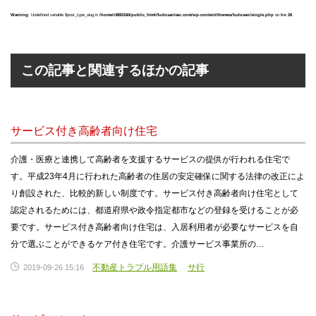
Warning
: Undefined variable $post_type_slug in
/home/r3893160/public_html/fudosanlaw.com/wp-content/themes/fudosan/single.php
on line
26
この記事と関連するほかの記事
サービス付き高齢者向け住宅
介護・医療と連携して高齢者を支援するサービスの提供が行われる住宅で
す。平成23年4月に行われた高齢者の住居の安定確保に関する法律の改正によ
り創設された、比較的新しい制度です。サービス付き高齢者向け住宅として
認定されるためには、都道府県や政令指定都市などの登録を受けることが必
要です。サービス付き高齢者向け住宅は、入居利用者が必要なサービスを自
分で選ぶことができるケア付き住宅です。介護サービス事業所の…
不動産トラブル用語集
サ行
2019-09-26 15:16