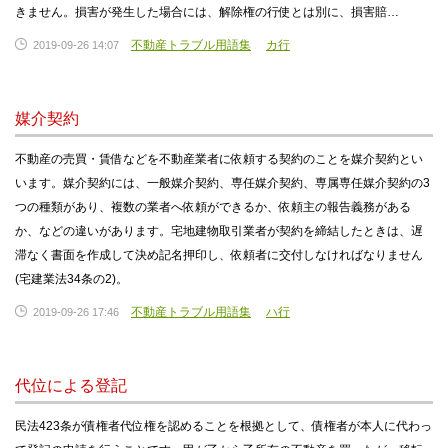
きません。損害が発生した場合には、解除権の行使とは別に、損害賠…
不動産トラブル用語集
カ行
2019-09-26 14:07
媒介契約
不動産の売買・賃借などを不動産業者に依頼する契約のことを媒介契約とい
います。媒介契約には、一般媒介契約、専任媒介契約、専属専任媒介契約の3
つの種類があり、複数の業者へ依頼ができるか、依頼主の報告義務がある
か、などの違いがあります。宅地建物取引業者が契約を締結したときは、遅
滞なく書面を作成して決め記名押印し、依頼者に交付しなければなりません
(宅建業法34条の2)。
不動産トラブル用語集
ハ行
2019-09-26 17:46
代位による登記
民法423条が債権者代位権を認めることを根拠として、債権者が本人に代わっ