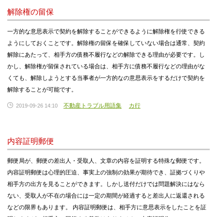
解除権の留保
一方的な意思表示で契約を解除することができるように解除権を行使できる
ようにしておくことです。解除権の留保を確保していない場合は通常、契約
解除にあたって、相手方の債務不履行などの解除できる理由が必要です。し
かし、解除権が留保されている場合は、相手方に債務不履行などの理由がな
くても、解除しようとする当事者が一方的なの意思表示をするだけで契約を
解除することが可能です。
不動産トラブル用語集
カ行
2019-09-26 14:10
内容証明郵便
郵便局が、郵便の差出人・受取人、文章の内容を証明する特殊な郵便です。
内容証明郵便は心理的圧迫、事実上の強制の効果が期待でき、証拠づくりや
相手方の出方を見ることができます。しかし送付だけでは問題解決にはなら
ない、受取人が不在の場合には一定の期間が経過すると差出人に返還される
などの限界もあります。 内容証明郵便は、相手方に意思表示をしたことを証