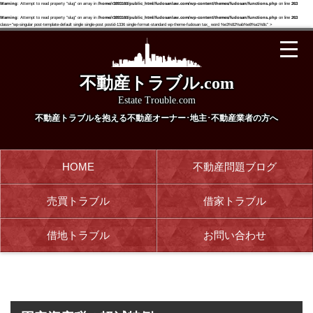
Warning
: Attempt to read property "slug" on array in
/home/r3893160/public_html/fudosanlaw.com/wp-content/themes/fudosan/functions.php
on line
263
Warning
: Attempt to read property "slug" on array in
/home/r3893160/public_html/fudosanlaw.com/wp-content/themes/fudosan/functions.php
on line
263
class="wp-singular post-template-default single single-post postid-1336 single-format-standard wp-theme-fudosan tax_ word %e3%82%ab%e8%a1%8c" >
不動産トラブル.com
Estate Trouble.com
不動産トラブルを抱える
不動産オーナー･地主･不動産業者の方へ
HOME
不動産問題ブログ
売買トラブル
借家トラブル
借地トラブル
お問い合わせ