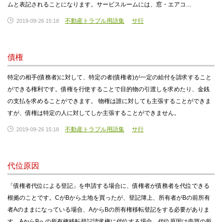
ムと表記されることになります。サービスルームには、窓・エアコ…
不動産トラブル用語集
サ行
2019-09-26 15:18
債権
特定の相手(債務者)に対して、特定の者(債権者)が一定の給付を請求すること
ができる権利です。債権を行使することで目的物の引渡しを求めたり、金銭
の支払を求めることができます。 物権は誰に対しても主張することができま
すが、債権は特定の人に対してしか主張することができません。
不動産トラブル用語集
サ行
2019-09-26 15:18
代位原因
「債権者代位による登記」を申請する場合に、債権者が債務者を代位できる
根拠のことです。CがBから土地を買ったが、登記簿上、所有者がBの前所有
者Aのままになっている場合、AからBの所有権移転登記をする必要がありま
す。AからBへの所有権移転登記請求権に代位する場合、代位原因は売買の所