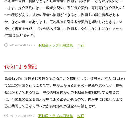
不動産の売買・賃借などを不動産業者に依頼する契約のことを媒介契約とい
います。媒介契約には、一般媒介契約、専任媒介契約、専属専任媒介契約の3
つの種類があり、複数の業者へ依頼ができるか、依頼主の報告義務がある
か、などの違いがあります。宅地建物取引業者が契約を締結したときは、遅
滞なく書面を作成して決め記名押印し、依頼者に交付しなければなりません
(宅建業法34条の2)。
不動産トラブル用語集
ハ行
2019-09-26 17:46
代位による登記
民法423条が債権者代位権を認めることを根拠として、債権者が本人に代わっ
て登記の申請を行うことです。甲が乙から乙所有の不動産を買ったが、移転
登記が未了である場合、甲の債権者丙がその不動産を強制執行する場合に
は、不動産の登記名義人が甲である必要があるので、丙が甲に代位した上で
乙と共同して乙から甲への所有権移転の登記を申請します。
不動産トラブル用語集
タ行
2019-09-26 16:42