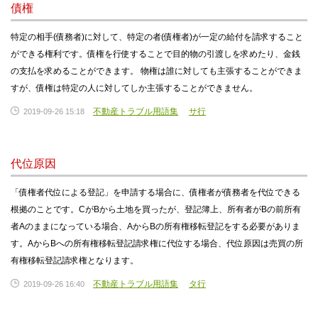
債権
特定の相手(債務者)に対して、特定の者(債権者)が一定の給付を請求すること
ができる権利です。債権を行使することで目的物の引渡しを求めたり、金銭
の支払を求めることができます。 物権は誰に対しても主張することができま
すが、債権は特定の人に対してしか主張することができません。
不動産トラブル用語集
サ行
2019-09-26 15:18
代位原因
「債権者代位による登記」を申請する場合に、債権者が債務者を代位できる
根拠のことです。CがBから土地を買ったが、登記簿上、所有者がBの前所有
者Aのままになっている場合、AからBの所有権移転登記をする必要がありま
す。AからBへの所有権移転登記請求権に代位する場合、代位原因は売買の所
有権移転登記請求権となります。
不動産トラブル用語集
タ行
2019-09-26 16:40