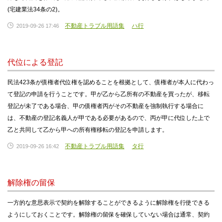
(宅建業法34条の2)。
不動産トラブル用語集
ハ行
2019-09-26 17:46
代位による登記
民法423条が債権者代位権を認めることを根拠として、債権者が本人に代わっ
て登記の申請を行うことです。甲が乙から乙所有の不動産を買ったが、移転
登記が未了である場合、甲の債権者丙がその不動産を強制執行する場合に
は、不動産の登記名義人が甲である必要があるので、丙が甲に代位した上で
乙と共同して乙から甲への所有権移転の登記を申請します。
不動産トラブル用語集
タ行
2019-09-26 16:42
解除権の留保
一方的な意思表示で契約を解除することができるように解除権を行使できる
ようにしておくことです。解除権の留保を確保していない場合は通常、契約