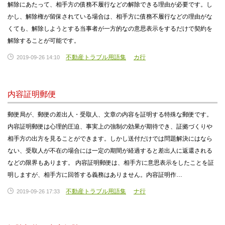
解除にあたって、相手方の債務不履行などの解除できる理由が必要です。し
かし、解除権が留保されている場合は、相手方に債務不履行などの理由がな
くても、解除しようとする当事者が一方的なの意思表示をするだけで契約を
解除することが可能です。
不動産トラブル用語集
カ行
2019-09-26 14:10
内容証明郵便
郵便局が、郵便の差出人・受取人、文章の内容を証明する特殊な郵便です。
内容証明郵便は心理的圧迫、事実上の強制の効果が期待でき、証拠づくりや
相手方の出方を見ることができます。しかし送付だけでは問題解決にはなら
ない、受取人が不在の場合には一定の期間が経過すると差出人に返還される
などの限界もあります。 内容証明郵便は、相手方に意思表示をしたことを証
明しますが、相手方に回答する義務はありません。内容証明作…
不動産トラブル用語集
ナ行
2019-09-26 17:33