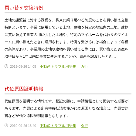
買い替え交換特例
土地の譲渡益に対する課税を、将来に繰り延べる制度のことを買い換え交換
特例といます。事業に使用している土地、建物を特定の地域内の土地、建物
に買い替えて事業の用に供した土地や、特定のマイホームを代わりのマイホ
ームに買い換えたときに適用されます。特例を受けるには場合によって各種
の条件があり、事業用の土地や建物を買い替える際には、買い換えた資産を
取得日から1年以内に事業に使用することや、資産を譲渡したとき…
不動産トラブル用語集
カ行
2019-09-26 14:05
代位原因証明情報
代位原因を証明する情報です。登記の際に、申請情報として提供する必要が
あります。売買による所有権移転請求権が代位原因となる場合は、売買契約
書などが代位原因証明情報となります。
不動産トラブル用語集
タ行
2019-09-26 16:40