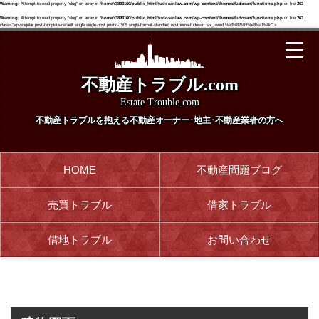
Warning
: Attempt to read property "slug" on array in
/home/r3893160/public_html/fudosanlaw.com/wp-content/themes/fudosan/functions.php
on line
263
Warning
: Attempt to read property "slug" on array in
/home/r3893160/public_html/fudosanlaw.com/wp-content/themes/fudosan/functions.php
on line
263
class="wp-singular post-template-default single single-post postid-1505 single-format-standard wp-theme-fudosan tax_ word %e3%82%bf%e8%a1%8c" >
不動産トラブル.com
Estate Trouble.com
不動産トラブルを抱える
不動産オーナー･地主･不動産業者の方へ
HOME
不動産問題ブログ
売買トラブル
借家トラブル
借地トラブル
お問い合わせ