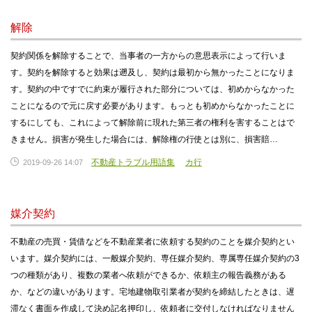
解除
契約関係を解除することで、当事者の一方からの意思表示によって行いま
す。契約を解除すると効果は遡及し、契約は最初から無かったことになりま
す。契約の中ですでに約束が履行された部分については、初めからなかった
ことになるので元に戻す必要があります。もっとも初めからなかったことに
するにしても、これによって解除前に現れた第三者の権利を害することはで
きません。損害が発生した場合には、解除権の行使とは別に、損害賠…
不動産トラブル用語集
カ行
2019-09-26 14:07
媒介契約
不動産の売買・賃借などを不動産業者に依頼する契約のことを媒介契約とい
います。媒介契約には、一般媒介契約、専任媒介契約、専属専任媒介契約の3
つの種類があり、複数の業者へ依頼ができるか、依頼主の報告義務がある
か、などの違いがあります。宅地建物取引業者が契約を締結したときは、遅
滞なく書面を作成して決め記名押印し、依頼者に交付しなければなりません