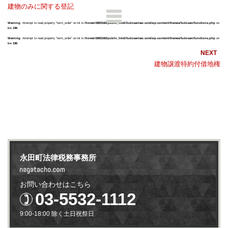
建物のみに関する登記
Warning
: Attempt to read property "term_order" on int in
/home/r3893160/public_html/fudosanlaw.com/wp-content/themes/fudosan/functions.php
on
line
196
Warning
: Attempt to read property "term_order" on int in
/home/r3893160/public_html/fudosanlaw.com/wp-content/themes/fudosan/functions.php
on
line
196
建物譲渡特約付借地権
永田町法律税務事務所
お問い合わせはこちら
03-5532-1112
9:00-18:00 除く土日祝祭日