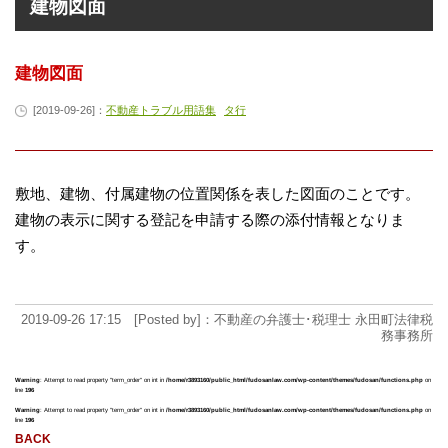
建物図面
建物図面
[2019-09-26]：
不動産トラブル用語集
タ行
敷地、建物、付属建物の位置関係を表した図面のことです。
建物の表示に関する登記を申請する際の添付情報となりま
す。
2019-09-26 17:15 [Posted by]：不動産の弁護士･税理士 永田町法律税
務事務所
Warning
: Attempt to read property "term_order" on int in
/home/r3893160/public_html/fudosanlaw.com/wp-content/themes/fudosan/functions.php
on
line
196
Warning
: Attempt to read property "term_order" on int in
/home/r3893160/public_html/fudosanlaw.com/wp-content/themes/fudosan/functions.php
on
line
196