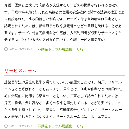
介護・医療と連携して高齢者を支援するサービスの提供が行われる住宅で
す。平成23年4月に行われた高齢者の住居の安定確保に関する法律の改正によ
り創設された、比較的新しい制度です。サービス付き高齢者向け住宅として
認定されるためには、都道府県や政令指定都市などの登録を受けることが必
要です。サービス付き高齢者向け住宅は、入居利用者が必要なサービスを自
分で選ぶことができるケア付き住宅です。介護サービス事業所の…
不動産トラブル用語集
サ行
2019-09-26 15:16
サービスルーム
建築基準法の居室の基準を満たしていない部屋のことです。納戸、フリール
ームなどと呼ばれることもあります。居室とは、住宅や作業などの目的のた
めに継続的に使用する部屋のことをいい、居室として認められるためには、
採光・換気・天井高など、多くの条件を満たしていることが必要です。これ
らの条件を満たしていない部屋は、不動産広告などにおいて、サービスルー
ムと表記されることになります。サービスルームには、窓・エアコ…
不動産トラブル用語集
サ行
2019-09-26 15:18