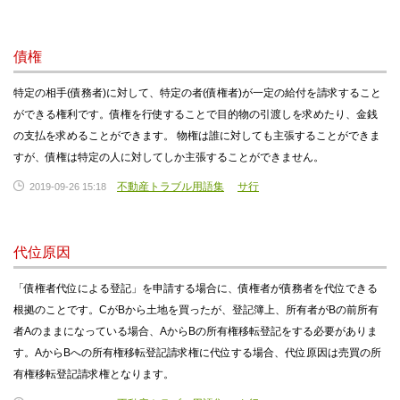
債権
特定の相手(債務者)に対して、特定の者(債権者)が一定の給付を請求すること
ができる権利です。債権を行使することで目的物の引渡しを求めたり、金銭
の支払を求めることができます。 物権は誰に対しても主張することができま
すが、債権は特定の人に対してしか主張することができません。
不動産トラブル用語集
サ行
2019-09-26 15:18
代位原因
「債権者代位による登記」を申請する場合に、債権者が債務者を代位できる
根拠のことです。CがBから土地を買ったが、登記簿上、所有者がBの前所有
者Aのままになっている場合、AからBの所有権移転登記をする必要がありま
す。AからBへの所有権移転登記請求権に代位する場合、代位原因は売買の所
有権移転登記請求権となります。