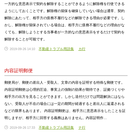
一方的な意思表示で契約を解除することができるように解除権を行使できる
ようにしておくことです。解除権の留保を確保していない場合は通常、契約
解除にあたって、相手方の債務不履行などの解除できる理由が必要です。し
かし、解除権が留保されている場合は、相手方に債務不履行などの理由がな
くても、解除しようとする当事者が一方的なの意思表示をするだけで契約を
解除することが可能です。
不動産トラブル用語集
カ行
2019-09-26 14:10
内容証明郵便
郵便局が、郵便の差出人・受取人、文章の内容を証明する特殊な郵便です。
内容証明郵便は心理的圧迫、事実上の強制の効果が期待でき、証拠づくりや
相手方の出方を見ることができます。しかし送付だけでは問題解決にはなら
ない、受取人が不在の場合には一定の期間が経過すると差出人に返還される
などの限界もあります。 内容証明郵便は、相手方に意思表示をしたことを証
明しますが、相手方に回答する義務はありません。内容証明作…
不動産トラブル用語集
ナ行
2019-09-26 17:33