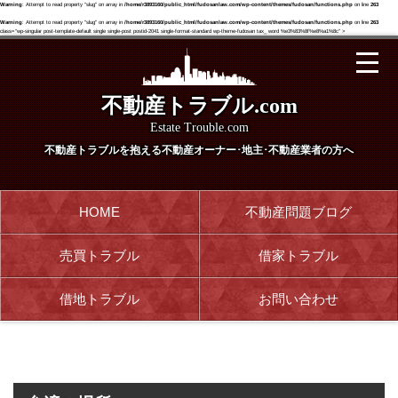
Warning
: Attempt to read property "slug" on array in
/home/r3893160/public_html/fudosanlaw.com/wp-content/themes/fudosan/functions.php
on line
263
Warning
: Attempt to read property "slug" on array in
/home/r3893160/public_html/fudosanlaw.com/wp-content/themes/fudosan/functions.php
on line
263
class="wp-singular post-template-default single single-post postid-2041 single-format-standard wp-theme-fudosan tax_ word %e3%83%8f%e8%a1%8c" >
不動産トラブル.com
Estate Trouble.com
不動産トラブルを抱える
不動産オーナー･地主･不動産業者の方へ
HOME
不動産問題ブログ
売買トラブル
借家トラブル
借地トラブル
お問い合わせ