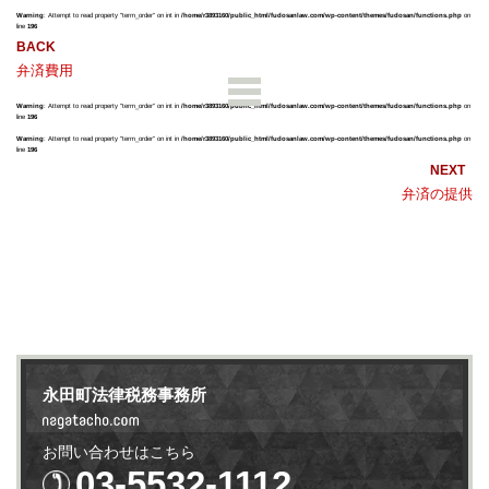
Warning
: Attempt to read property "term_order" on int in
/home/r3893160/public_html/fudosanlaw.com/wp-content/themes/fudosan/functions.php
on
line
196
弁済費用
Warning
: Attempt to read property "term_order" on int in
/home/r3893160/public_html/fudosanlaw.com/wp-content/themes/fudosan/functions.php
on
line
196
Warning
: Attempt to read property "term_order" on int in
/home/r3893160/public_html/fudosanlaw.com/wp-content/themes/fudosan/functions.php
on
line
196
弁済の提供
永田町法律税務事務所
お問い合わせはこちら
03-5532-1112