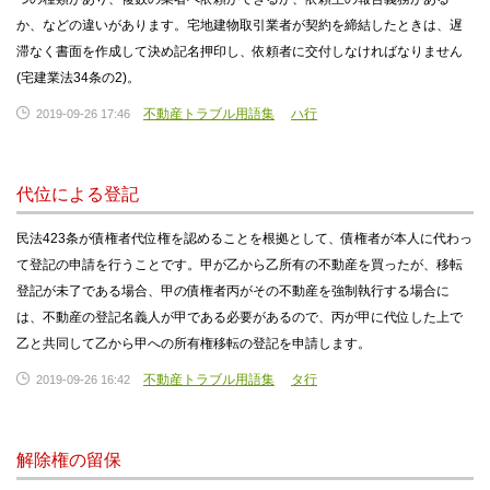
か、などの違いがあります。宅地建物取引業者が契約を締結したときは、遅
滞なく書面を作成して決め記名押印し、依頼者に交付しなければなりません
(宅建業法34条の2)。
不動産トラブル用語集
ハ行
2019-09-26 17:46
代位による登記
民法423条が債権者代位権を認めることを根拠として、債権者が本人に代わっ
て登記の申請を行うことです。甲が乙から乙所有の不動産を買ったが、移転
登記が未了である場合、甲の債権者丙がその不動産を強制執行する場合に
は、不動産の登記名義人が甲である必要があるので、丙が甲に代位した上で
乙と共同して乙から甲への所有権移転の登記を申請します。
不動産トラブル用語集
タ行
2019-09-26 16:42
解除権の留保