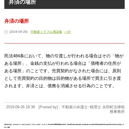
弁済の場所
弁済の場所
[2019-09-26]：
不動産トラブル用語集
ハ行
民法484条において、物の引渡しが行われる場合はその「物が
ある場所」、金銭の支払が行われる場合は「債権者の住所が
ある場所」のことです。売買契約がなされた場合には、原則
として売買契約の目的物は目的物がある場所で買主に引き渡
されます。弁済とは、債務を消滅させる行為のことです。
2019-09-26 18:38 [Posted by]：不動産の弁護士･税理士 永田町法律税
務事務所
Warning
: Attempt to read property "term_order" on int in
/home/r3893160/public_html/fudosanlaw.com/wp-content/themes/fudosan/functions.php
on
line
196