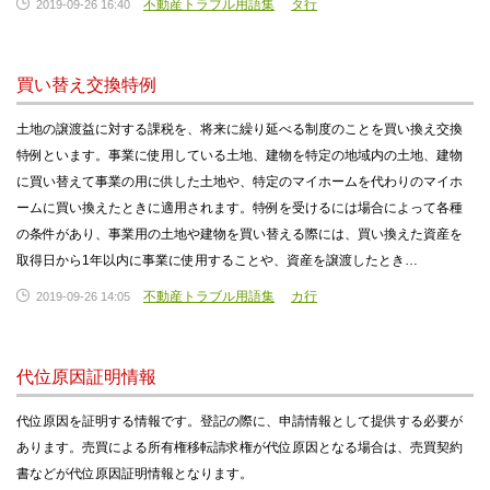
不動産トラブル用語集
タ行
2019-09-26 16:40
買い替え交換特例
土地の譲渡益に対する課税を、将来に繰り延べる制度のことを買い換え交換
特例といます。事業に使用している土地、建物を特定の地域内の土地、建物
に買い替えて事業の用に供した土地や、特定のマイホームを代わりのマイホ
ームに買い換えたときに適用されます。特例を受けるには場合によって各種
の条件があり、事業用の土地や建物を買い替える際には、買い換えた資産を
取得日から1年以内に事業に使用することや、資産を譲渡したとき…
不動産トラブル用語集
カ行
2019-09-26 14:05
代位原因証明情報
代位原因を証明する情報です。登記の際に、申請情報として提供する必要が
あります。売買による所有権移転請求権が代位原因となる場合は、売買契約
書などが代位原因証明情報となります。