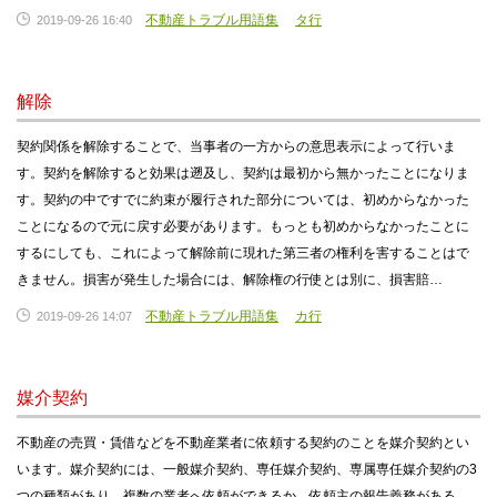
不動産トラブル用語集
タ行
2019-09-26 16:40
解除
契約関係を解除することで、当事者の一方からの意思表示によって行いま
す。契約を解除すると効果は遡及し、契約は最初から無かったことになりま
す。契約の中ですでに約束が履行された部分については、初めからなかった
ことになるので元に戻す必要があります。もっとも初めからなかったことに
するにしても、これによって解除前に現れた第三者の権利を害することはで
きません。損害が発生した場合には、解除権の行使とは別に、損害賠…
不動産トラブル用語集
カ行
2019-09-26 14:07
媒介契約
不動産の売買・賃借などを不動産業者に依頼する契約のことを媒介契約とい
います。媒介契約には、一般媒介契約、専任媒介契約、専属専任媒介契約の3
つの種類があり、複数の業者へ依頼ができるか、依頼主の報告義務がある