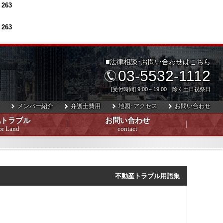
e
263
e
263
■法律相談･お問い合わせはこちら
03-5532-1112
[受付時間] 9:00～19:00 除く土日祝祭日
メンバー紹介
弁護士費用
地図･アクセス
お問い合わせ
地トラブル
お問い合わせ
or Land
contact
不動産トラブル用語集