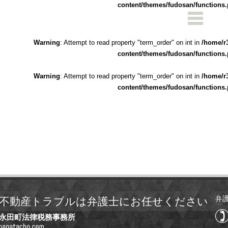
content/themes/fudosan/functions
Warning
: Attempt to read property "term_order" on int in
/home/r
content/themes/fudosan/functions
Warning
: Attempt to read property "term_order" on int in
/home/r
content/themes/fudosan/functions
弁
不動産トラブルは弁護士にお任せください
永田町法律税務事務所