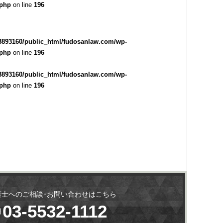
.php
on line
196
3893160/public_html/fudosanlaw.com/wp-
.php
on line
196
3893160/public_html/fudosanlaw.com/wp-
.php
on line
196
護士へのご相談･お問い合わせはこちら
03-5532-1112