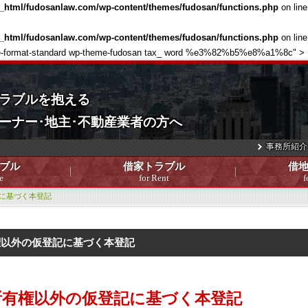
c_html/fudosanlaw.com/wp-content/themes/fudosan/functions.php
on lin
c_html/fudosanlaw.com/wp-content/themes/fudosan/functions.php
on lin
 single-format-standard wp-theme-fudosan tax_ word %e3%82%b5%e8%a1%8c" >
ラブルを抱える
ーナー･地主･不動産業者の方へ
事務所紹介
ブル
借家トラブル
借
e
for Rent
f
に基づく本登記
権以外の仮登記に基づく本登記
所有権以外の仮登記に基づく本登記