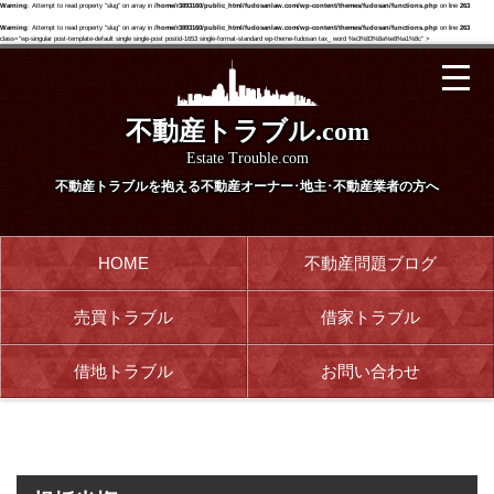
Warning
: Attempt to read property "slug" on array in
/home/r3893160/public_html/fudosanlaw.com/wp-content/themes/fudosan/functions.php
on line
263
Warning
: Attempt to read property "slug" on array in
/home/r3893160/public_html/fudosanlaw.com/wp-content/themes/fudosan/functions.php
on line
263
class="wp-singular post-template-default single single-post postid-1653 single-format-standard wp-theme-fudosan tax_ word %e3%83%8a%e8%a1%8c" >
不動産トラブル.com
Estate Trouble.com
不動産トラブルを抱える
不動産オーナー･地主･不動産業者の方へ
HOME
不動産問題ブログ
売買トラブル
借家トラブル
借地トラブル
お問い合わせ