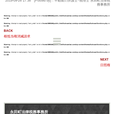
2019-09-26 17:38 [Posted by]：不動産の弁護士･税理士 永田町法律税
務事務所
Warning
: Attempt to read property "term_order" on int in
/home/r3893160/public_html/fudosanlaw.com/wp-content/themes/fudosan/functions.php
on
line
196
Warning
: Attempt to read property "term_order" on int in
/home/r3893160/public_html/fudosanlaw.com/wp-content/themes/fudosan/functions.php
on
line
196
根抵当権消滅請求
Warning
: Attempt to read property "term_order" on int in
/home/r3893160/public_html/fudosanlaw.com/wp-content/themes/fudosan/functions.php
on
line
196
Warning
: Attempt to read property "term_order" on int in
/home/r3893160/public_html/fudosanlaw.com/wp-content/themes/fudosan/functions.php
on
line
196
日照権
永田町法律税務事務所