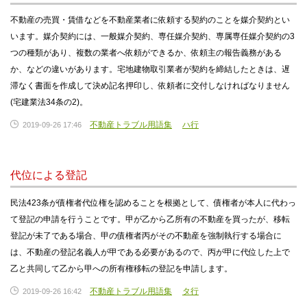
不動産の売買・賃借などを不動産業者に依頼する契約のことを媒介契約とい
います。媒介契約には、一般媒介契約、専任媒介契約、専属専任媒介契約の3
つの種類があり、複数の業者へ依頼ができるか、依頼主の報告義務がある
か、などの違いがあります。宅地建物取引業者が契約を締結したときは、遅
滞なく書面を作成して決め記名押印し、依頼者に交付しなければなりません
(宅建業法34条の2)。
不動産トラブル用語集
ハ行
2019-09-26 17:46
代位による登記
民法423条が債権者代位権を認めることを根拠として、債権者が本人に代わっ
て登記の申請を行うことです。甲が乙から乙所有の不動産を買ったが、移転
登記が未了である場合、甲の債権者丙がその不動産を強制執行する場合に
は、不動産の登記名義人が甲である必要があるので、丙が甲に代位した上で
乙と共同して乙から甲への所有権移転の登記を申請します。
不動産トラブル用語集
タ行
2019-09-26 16:42