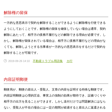
解除権の留保
一方的な意思表示で契約を解除することができるように解除権を行使できる
ようにしておくことです。解除権の留保を確保していない場合は通常、契約
解除にあたって、相手方の債務不履行などの解除できる理由が必要です。し
かし、解除権が留保されている場合は、相手方に債務不履行などの理由がな
くても、解除しようとする当事者が一方的なの意思表示をするだけで契約を
解除することが可能です。
不動産トラブル用語集
カ行
2019-09-26 14:10
内容証明郵便
郵便局が、郵便の差出人・受取人、文章の内容を証明する特殊な郵便です。
内容証明郵便は心理的圧迫、事実上の強制の効果が期待でき、証拠づくりや
相手方の出方を見ることができます。しかし送付だけでは問題解決にはなら
ない、受取人が不在の場合には一定の期間が経過すると差出人に返還される