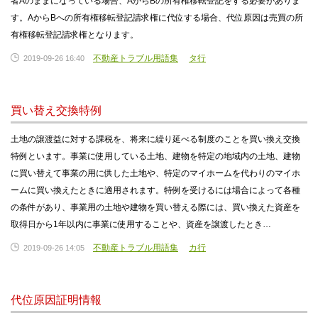
者Aのままになっている場合、AからBの所有権移転登記をする必要がありま
す。AからBへの所有権移転登記請求権に代位する場合、代位原因は売買の所
有権移転登記請求権となります。
不動産トラブル用語集
タ行
2019-09-26 16:40
買い替え交換特例
土地の譲渡益に対する課税を、将来に繰り延べる制度のことを買い換え交換
特例といます。事業に使用している土地、建物を特定の地域内の土地、建物
に買い替えて事業の用に供した土地や、特定のマイホームを代わりのマイホ
ームに買い換えたときに適用されます。特例を受けるには場合によって各種
の条件があり、事業用の土地や建物を買い替える際には、買い換えた資産を
取得日から1年以内に事業に使用することや、資産を譲渡したとき…
不動産トラブル用語集
カ行
2019-09-26 14:05
代位原因証明情報