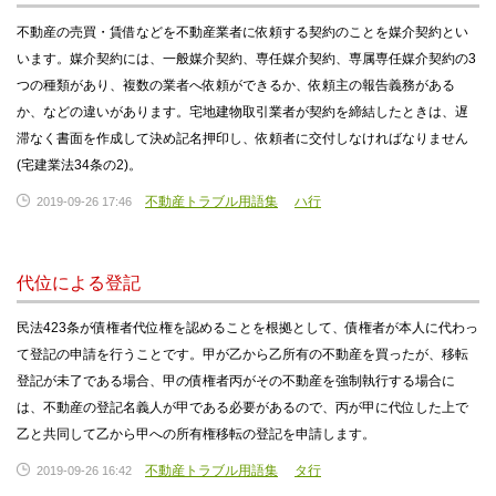
不動産の売買・賃借などを不動産業者に依頼する契約のことを媒介契約とい
います。媒介契約には、一般媒介契約、専任媒介契約、専属専任媒介契約の3
つの種類があり、複数の業者へ依頼ができるか、依頼主の報告義務がある
か、などの違いがあります。宅地建物取引業者が契約を締結したときは、遅
滞なく書面を作成して決め記名押印し、依頼者に交付しなければなりません
(宅建業法34条の2)。
不動産トラブル用語集
ハ行
2019-09-26 17:46
代位による登記
民法423条が債権者代位権を認めることを根拠として、債権者が本人に代わっ
て登記の申請を行うことです。甲が乙から乙所有の不動産を買ったが、移転
登記が未了である場合、甲の債権者丙がその不動産を強制執行する場合に
は、不動産の登記名義人が甲である必要があるので、丙が甲に代位した上で
乙と共同して乙から甲への所有権移転の登記を申請します。
不動産トラブル用語集
タ行
2019-09-26 16:42