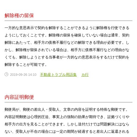
解除権の留保
一方的な意思表示で契約を解除することができるように解除権を行使できる
ようにしておくことです。解除権の留保を確保していない場合は通常、契約
解除にあたって、相手方の債務不履行などの解除できる理由が必要です。し
かし、解除権が留保されている場合は、相手方に債務不履行などの理由がな
くても、解除しようとする当事者が一方的なの意思表示をするだけで契約を
解除することが可能です。
不動産トラブル用語集
カ行
2019-09-26 14:10
内容証明郵便
郵便局が、郵便の差出人・受取人、文章の内容を証明する特殊な郵便です。
内容証明郵便は心理的圧迫、事実上の強制の効果が期待でき、証拠づくりや
相手方の出方を見ることができます。しかし送付だけでは問題解決にはなら
ない、受取人が不在の場合には一定の期間が経過すると差出人に返還される