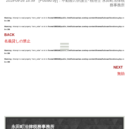
2019-09-26 18:59 [Posted by]：不動産の弁護士･税理士 永田町法律税
務事務所
Warning
: Attempt to read property "term_order" on int in
/home/r3893160/public_html/fudosanlaw.com/wp-content/themes/fudosan/functions.php
on
line
196
Warning
: Attempt to read property "term_order" on int in
/home/r3893160/public_html/fudosanlaw.com/wp-content/themes/fudosan/functions.php
on
line
196
名義貸しの禁止
Warning
: Attempt to read property "term_order" on int in
/home/r3893160/public_html/fudosanlaw.com/wp-content/themes/fudosan/functions.php
on
line
196
Warning
: Attempt to read property "term_order" on int in
/home/r3893160/public_html/fudosanlaw.com/wp-content/themes/fudosan/functions.php
on
line
196
無効
永田町法律税務事務所