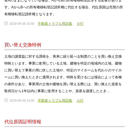
者Aのままになっている場合、AからBの所有権移転登記をする必要がありま
す。AからBへの所有権移転登記請求権に代位する場合、代位原因は売買の所
有権移転登記請求権となります。
不動産トラブル用語集
タ行
2019-09-26 16:40
買い替え交換特例
土地の譲渡益に対する課税を、将来に繰り延べる制度のことを買い換え交換
特例といます。事業に使用している土地、建物を特定の地域内の土地、建物
に買い替えて事業の用に供した土地や、特定のマイホームを代わりのマイホ
ームに買い換えたときに適用されます。特例を受けるには場合によって各種
の条件があり、事業用の土地や建物を買い替える際には、買い換えた資産を
取得日から1年以内に事業に使用することや、資産を譲渡したとき…
不動産トラブル用語集
カ行
2019-09-26 14:05
代位原因証明情報