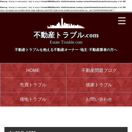
Warning
: Attempt to read property "slug" on array in
/home/r3893160/public_html/fudosanlaw.com/wp-content/themes/fudosan/functions.php
on line
263
Warning
: Attempt to read property "slug" on array in
/home/r3893160/public_html/fudosanlaw.com/wp-content/themes/fudosan/functions.php
on line
263
class="wp-singular post-template-default single single-post postid-2202 single-format-standard wp-theme-fudosan tax_ word %e3%83%9e%e8%a1%8c" >
不動産トラブル.com
Estate Trouble.com
不動産トラブルを抱える
不動産オーナー･地主･不動産業者の方へ
HOME
不動産問題ブログ
売買トラブル
借家トラブル
借地トラブル
お問い合わせ