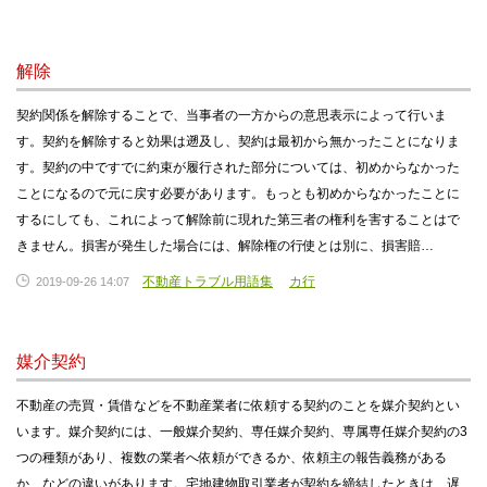
解除
契約関係を解除することで、当事者の一方からの意思表示によって行いま
す。契約を解除すると効果は遡及し、契約は最初から無かったことになりま
す。契約の中ですでに約束が履行された部分については、初めからなかった
ことになるので元に戻す必要があります。もっとも初めからなかったことに
するにしても、これによって解除前に現れた第三者の権利を害することはで
きません。損害が発生した場合には、解除権の行使とは別に、損害賠…
不動産トラブル用語集
カ行
2019-09-26 14:07
媒介契約
不動産の売買・賃借などを不動産業者に依頼する契約のことを媒介契約とい
います。媒介契約には、一般媒介契約、専任媒介契約、専属専任媒介契約の3
つの種類があり、複数の業者へ依頼ができるか、依頼主の報告義務がある
か、などの違いがあります。宅地建物取引業者が契約を締結したときは、遅