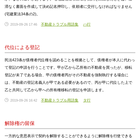
滞なく書面を作成して決め記名押印し、依頼者に交付しなければなりません
(宅建業法34条の2)。
不動産トラブル用語集
ハ行
2019-09-26 17:46
代位による登記
民法423条が債権者代位権を認めることを根拠として、債権者が本人に代わっ
て登記の申請を行うことです。甲が乙から乙所有の不動産を買ったが、移転
登記が未了である場合、甲の債権者丙がその不動産を強制執行する場合に
は、不動産の登記名義人が甲である必要があるので、丙が甲に代位した上で
乙と共同して乙から甲への所有権移転の登記を申請します。
不動産トラブル用語集
タ行
2019-09-26 16:42
解除権の留保
一方的な意思表示で契約を解除することができるように解除権を行使できる