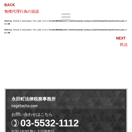
無権代理行為の追認
Warning
: Attempt to read property "term_order" on int in
/home/r3893160/public_html/fudosanlaw.com/wp-content/themes/fudosan/functions.php
on
line
196
Warning
: Attempt to read property "term_order" on int in
/home/r3893160/public_html/fudosanlaw.com/wp-content/themes/fudosan/functions.php
on
line
196
民法
永田町法律税務事務所
お問い合わせはこちら
03-5532-1112
9:00-18:00 除く土日祝祭日