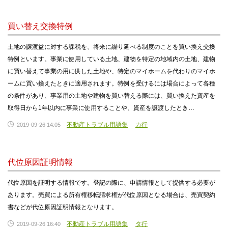
買い替え交換特例
土地の譲渡益に対する課税を、将来に繰り延べる制度のことを買い換え交換
特例といます。事業に使用している土地、建物を特定の地域内の土地、建物
に買い替えて事業の用に供した土地や、特定のマイホームを代わりのマイホ
ームに買い換えたときに適用されます。特例を受けるには場合によって各種
の条件があり、事業用の土地や建物を買い替える際には、買い換えた資産を
取得日から1年以内に事業に使用することや、資産を譲渡したとき…
不動産トラブル用語集
カ行
2019-09-26 14:05
代位原因証明情報
代位原因を証明する情報です。登記の際に、申請情報として提供する必要が
あります。売買による所有権移転請求権が代位原因となる場合は、売買契約
書などが代位原因証明情報となります。
不動産トラブル用語集
タ行
2019-09-26 16:40